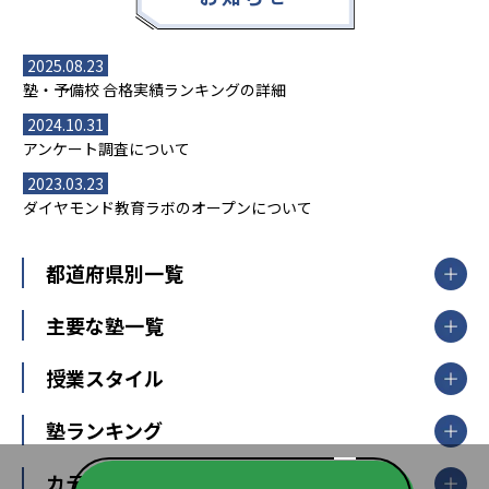
2025.08.23
塾・予備校 合格実績ランキングの詳細
2024.10.31
アンケート調査について
2023.03.23
ダイヤモンド教育ラボのオープンについて
都道府県別一覧
北海道・東北
主要な塾一覧
北海道
青森県
岩手県
宮城県
秋田県
【掲載塾一覧を見る】
授業スタイル
山形県
福島県
臨海セミナー
関東
個別指導
塾ランキング
東京個別指導学院
東京都
神奈川県
埼玉県
千葉県
茨城県
集団授業
個別指導塾TOMAS
栃木県
群馬県
中学受験ランキング
カテゴリ別記事一覧
オンライン指導
明光義塾