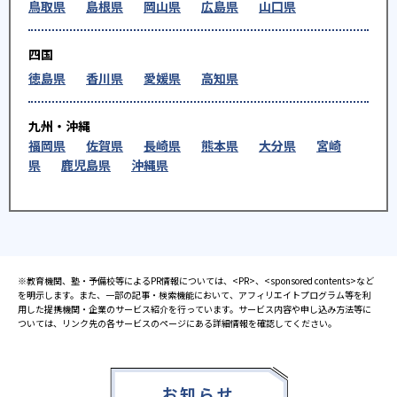
鳥取県
島根県
岡山県
広島県
山口県
四国
徳島県
香川県
愛媛県
高知県
九州・沖縄
福岡県
佐賀県
長崎県
熊本県
大分県
宮崎
県
鹿児島県
沖縄県
※教育機関、塾・予備校等によるPR情報については、<PR>、<sponsored contents>など
を明示します。また、一部の記事・検索機能において、アフィリエイトプログラム等を利
用した提携機関・企業のサービス紹介を行っています。サービス内容や申し込み方法等に
ついては、リンク先の各サービスのページにある詳細情報を確認してください。
お知らせ