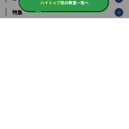
ハイトップ塾
の教室一覧へ
大学受験ランキング
北陸
映像授業
ナビ個別指導学院
中学受験
特集
新潟県
富山県
石川県
福井県
個別教室のトライ
高校受験
東進ハイスクール
中部
開成番長直伝！子どもの受験を成功させる方法
中高一貫校・高校
大学受験
武田塾
愛知県
静岡県
岐阜県
三重県
長野県
令和時代の失敗しない塾選び
資格取得・学び直し
山梨県
2020年代の教育
中学入試最前線
教育費・塾代
中学受験最前線
近畿
てら先生の教育業界基本メソッド
座談会
大学入試改革
大阪府
運動と遊びを考える
兵庫県
京都府
奈良県
和歌山県
教育全般
親子で極める家庭学習
滋賀県
令和の大学受験は情報戦！
大学受験塾の選び方
ママテクエグザム
情報Ⅰ、数学が苦手な人注目！最短距離の学力
中学受験に熱心な市区町村ランキング
中国
進化する中高一貫校・高校
アップ法
小学校受験
鳥取県
島根県
岡山県
広島県
山口県
悩み多き「大学受験」相談室
家庭教師
四国
英語・英会話・英検対策
徳島県
香川県
愛媛県
高知県
小学校教師が解説！中学受験のリアル
教育ニュース最前線
九州・沖縄
教育ジャーナリストが徹底解説！ 大学受験の羅
福岡県
佐賀県
長崎県
熊本県
大分県
針盤
宮崎県
鹿児島県
沖縄県