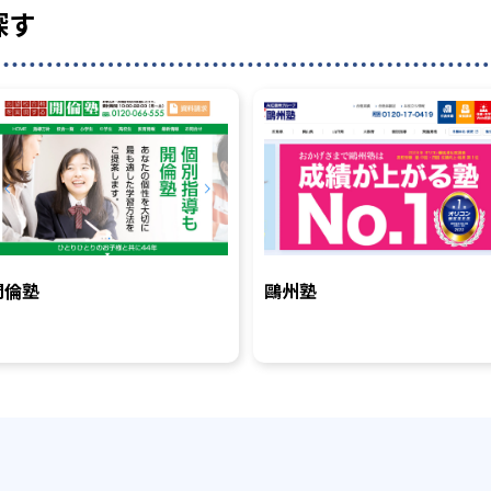
探す
開倫塾
鷗州塾