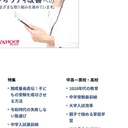
特集
中高一貫校・高校
開成番長直伝！子ど
2020年代の教育
もの受験を成功させ
中学受験最前線
る方法
大学入試改革
令和時代の失敗しな
親子で極める家庭学
い塾選び
習
中学入試最前線