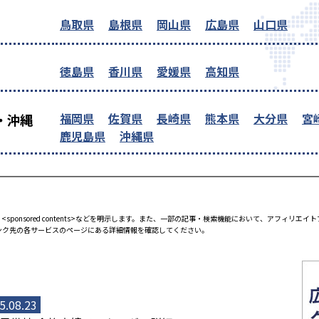
鳥取県
島根県
岡山県
広島県
山口県
徳島県
香川県
愛媛県
高知県
福岡県
佐賀県
長崎県
熊本県
大分県
宮
・沖縄
鹿児島県
沖縄県
<sponsored contents>などを明示します。また、一部の記事・検索機能において、アフィリ
ンク先の各サービスのページにある詳細情報を確認してください。
5.08.23