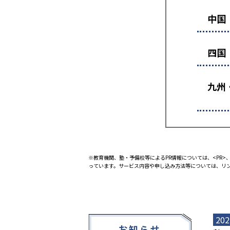
中国
四国
九州
※教育機関、塾・予備校等によるPR情報については、<PR>、
っています。サービス内容や申し込み方法等については、リ
202
お知らせ