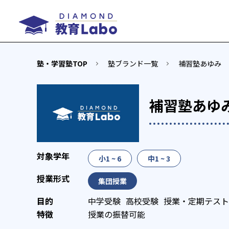
塾・学習塾TOP
塾ブランド一覧
補習塾あゆみ
補習塾あゆ
小1 ~ 6
中1 ~ 3
集団授業
中学受験
高校受験
授業・定期テスト
授業の振替可能