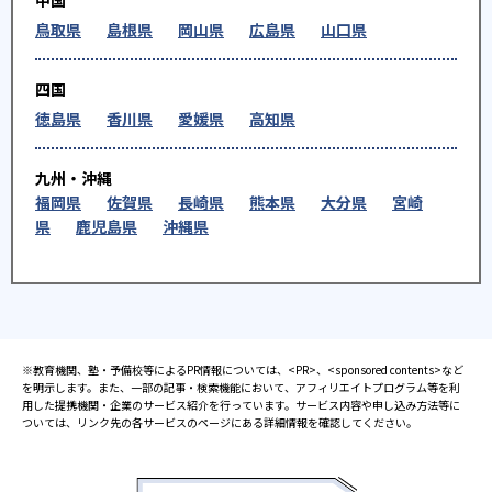
中国
鳥取県
島根県
岡山県
広島県
山口県
四国
徳島県
香川県
愛媛県
高知県
九州・沖縄
福岡県
佐賀県
長崎県
熊本県
大分県
宮崎
県
鹿児島県
沖縄県
※教育機関、塾・予備校等によるPR情報については、<PR>、<sponsored contents>など
を明示します。また、一部の記事・検索機能において、アフィリエイトプログラム等を利
用した提携機関・企業のサービス紹介を行っています。サービス内容や申し込み方法等に
ついては、リンク先の各サービスのページにある詳細情報を確認してください。