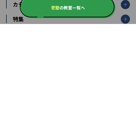
栃木県
群馬県
中学受験ランキング
カテゴリ別記事一覧
オンライン指導
明光義塾
壱塾
の教室一覧へ
大学受験ランキング
北陸
映像授業
ナビ個別指導学院
中学受験
特集
新潟県
富山県
石川県
福井県
個別教室のトライ
高校受験
東進ハイスクール
中部
開成番長直伝！子どもの受験を成功させる方法
中高一貫校・高校
大学受験
武田塾
愛知県
静岡県
岐阜県
三重県
長野県
令和時代の失敗しない塾選び
資格取得・学び直し
山梨県
2020年代の教育
中学入試最前線
教育費・塾代
中学受験最前線
近畿
てら先生の教育業界基本メソッド
座談会
大学入試改革
大阪府
運動と遊びを考える
兵庫県
京都府
奈良県
和歌山県
教育全般
親子で極める家庭学習
滋賀県
令和の大学受験は情報戦！
大学受験塾の選び方
ママテクエグザム
情報Ⅰ、数学が苦手な人注目！最短距離の学力
中学受験に熱心な市区町村ランキング
中国
進化する中高一貫校・高校
アップ法
小学校受験
鳥取県
島根県
岡山県
広島県
山口県
悩み多き「大学受験」相談室
家庭教師
四国
英語・英会話・英検対策
徳島県
香川県
愛媛県
高知県
小学校教師が解説！中学受験のリアル
教育ニュース最前線
九州・沖縄
教育ジャーナリストが徹底解説！ 大学受験の羅
福岡県
佐賀県
長崎県
熊本県
大分県
針盤
宮崎県
鹿児島県
沖縄県