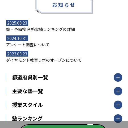
お知らせ
2025.08.23
塾・予備校 合格実績ランキングの詳細
2024.10.31
アンケート調査について
2023.03.23
ダイヤモンド教育ラボのオープンについて
都道府県別一覧
北海道・東北
主要な塾一覧
北海道
青森県
岩手県
宮城県
秋田県
【掲載塾一覧を見る】
授業スタイル
山形県
福島県
臨海セミナー
関東
個別指導
塾ランキング
東京個別指導学院
東京都
神奈川県
埼玉県
千葉県
茨城県
集団授業
個別指導塾TOMAS