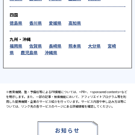
四国
徳島県
香川県
愛媛県
高知県
九州・沖縄
福岡県
佐賀県
長崎県
熊本県
大分県
宮崎
県
鹿児島県
沖縄県
※教育機関、塾・予備校等によるPR情報については、<PR>、<sponsored contents>など
を明示します。また、一部の記事・検索機能において、アフィリエイトプログラム等を利
用した提携機関・企業のサービス紹介を行っています。サービス内容や申し込み方法等に
ついては、リンク先の各サービスのページにある詳細情報を確認してください。
お知らせ