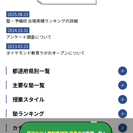
2025.08.23
塾・予備校 合格実績ランキングの詳細
2024.10.31
アンケート調査について
2023.03.23
ダイヤモンド教育ラボのオープンについて
都道府県別一覧
北海道・東北
主要な塾一覧
北海道
青森県
岩手県
宮城県
秋田県
【掲載塾一覧を見る】
授業スタイル
山形県
福島県
臨海セミナー
関東
個別指導
塾ランキング
東京個別指導学院
東京都
神奈川県
埼玉県
千葉県
茨城県
集団授業
個別指導塾TOMAS
栃木県
群馬県
中学受験ランキング
カテゴリ別記事一覧
オンライン指導
明光義塾