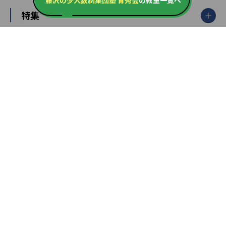
藤沢の少人数制集団塾 育秀会
の教室一覧へ
大学受験ランキング
北陸
映像授業
ナビ個別指導学院
中学受験
特集
新潟県
富山県
石川県
福井県
個別教室のトライ
高校受験
東進ハイスクール
中部
開成番長直伝！子どもの受験を成功させる方法
中高一貫校・高校
大学受験
武田塾
愛知県
静岡県
岐阜県
三重県
長野県
令和時代の失敗しない塾選び
資格取得・学び直し
山梨県
2020年代の教育
中学入試最前線
教育費・塾代
中学受験最前線
近畿
てら先生の教育業界基本メソッド
座談会
大学入試改革
大阪府
運動と遊びを考える
兵庫県
京都府
奈良県
和歌山県
教育全般
親子で極める家庭学習
滋賀県
令和の大学受験は情報戦！
大学受験塾の選び方
ママテクエグザム
情報Ⅰ、数学が苦手な人注目！最短距離の学力
中学受験に熱心な市区町村ランキング
中国
進化する中高一貫校・高校
アップ法
小学校受験
鳥取県
島根県
岡山県
広島県
山口県
悩み多き「大学受験」相談室
家庭教師
四国
英語・英会話・英検対策
徳島県
香川県
愛媛県
高知県
小学校教師が解説！中学受験のリアル
教育ニュース最前線
九州・沖縄
教育ジャーナリストが徹底解説！ 大学受験の羅
福岡県
佐賀県
長崎県
熊本県
大分県
針盤
宮崎県
鹿児島県
沖縄県