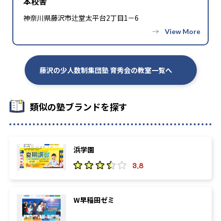
本校舎
神奈川県藤沢市辻堂太平台2丁目1－6
藤沢の少人数制集団塾 育秀会の教室一覧へ
類似の塾ブランドを探す
浜学園
3.8
W早稲田ゼミ