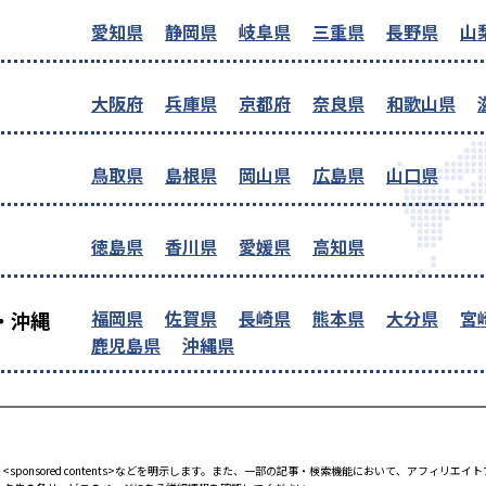
愛知県
静岡県
岐阜県
三重県
長野県
山
大阪府
兵庫県
京都府
奈良県
和歌山県
鳥取県
島根県
岡山県
広島県
山口県
徳島県
香川県
愛媛県
高知県
福岡県
佐賀県
長崎県
熊本県
大分県
宮
・沖縄
鹿児島県
沖縄県
<sponsored contents>などを明示します。また、一部の記事・検索機能において、アフィリ