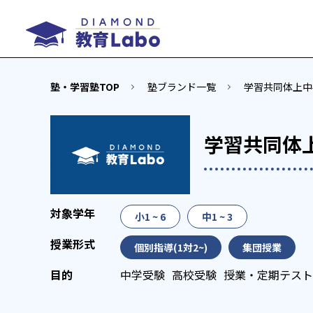
塾・学習塾TOP
塾ブランド一覧
学習共同体上中
学習共同体
小1 ~ 6
中1 ~ 3
個別指導(1対2~)
集団授業
中学受験
高校受験
授業・定期テスト