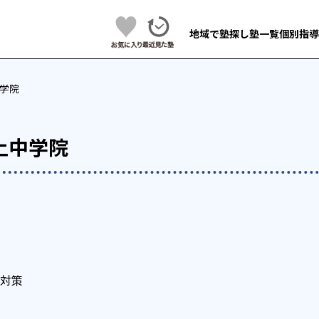
地域で塾探し
塾一覧
個別指導
学院
上中学院
対策