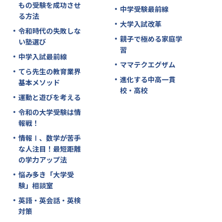
もの受験を成功させ
中学受験最前線
る方法
大学入試改革
令和時代の失敗しな
親子で極める家庭学
い塾選び
習
中学入試最前線
ママテクエグザム
てら先生の教育業界
進化する中高一貫
基本メソッド
校・高校
運動と遊びを考える
令和の大学受験は情
報戦！
情報Ⅰ、数学が苦手
な人注目！最短距離
の学力アップ法
悩み多き「大学受
験」相談室
英語・英会話・英検
対策