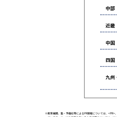
中部
近畿
中国
四国
九州
※教育機関、塾・予備校等によるPR情報については、<PR>、