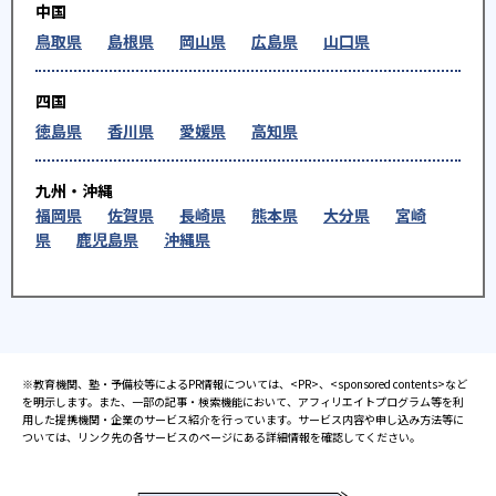
中国
鳥取県
島根県
岡山県
広島県
山口県
四国
徳島県
香川県
愛媛県
高知県
九州・沖縄
福岡県
佐賀県
長崎県
熊本県
大分県
宮崎
県
鹿児島県
沖縄県
※教育機関、塾・予備校等によるPR情報については、<PR>、<sponsored contents>など
を明示します。また、一部の記事・検索機能において、アフィリエイトプログラム等を利
用した提携機関・企業のサービス紹介を行っています。サービス内容や申し込み方法等に
ついては、リンク先の各サービスのページにある詳細情報を確認してください。