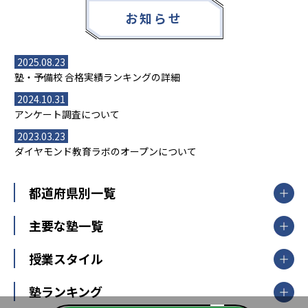
お知らせ
2025.08.23
塾・予備校 合格実績ランキングの詳細
2024.10.31
アンケート調査について
2023.03.23
ダイヤモンド教育ラボのオープンについて
都道府県別一覧
北海道・東北
主要な塾一覧
北海道
青森県
岩手県
宮城県
秋田県
【掲載塾一覧を見る】
授業スタイル
山形県
福島県
臨海セミナー
関東
個別指導
塾ランキング
東京個別指導学院
東京都
神奈川県
埼玉県
千葉県
茨城県
集団授業