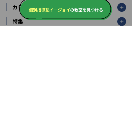
個別指導塾TOMAS
栃木県
群馬県
中学受験ランキング
カテゴリ別記事一覧
オンライン指導
明光義塾
個別指導塾イージョイ
の教室を見つける
大学受験ランキング
北陸
映像授業
ナビ個別指導学院
中学受験
特集
新潟県
富山県
石川県
福井県
個別教室のトライ
高校受験
東進ハイスクール
中部
開成番長直伝！子どもの受験を成功させる方法
中高一貫校・高校
大学受験
武田塾
愛知県
静岡県
岐阜県
三重県
長野県
令和時代の失敗しない塾選び
資格取得・学び直し
山梨県
2020年代の教育
中学入試最前線
教育費・塾代
中学受験最前線
近畿
てら先生の教育業界基本メソッド
座談会
大学入試改革
大阪府
運動と遊びを考える
兵庫県
京都府
奈良県
和歌山県
教育全般
親子で極める家庭学習
滋賀県
令和の大学受験は情報戦！
大学受験塾の選び方
ママテクエグザム
情報Ⅰ、数学が苦手な人注目！最短距離の学力
中学受験に熱心な市区町村ランキング
中国
進化する中高一貫校・高校
アップ法
小学校受験
鳥取県
島根県
岡山県
広島県
山口県
悩み多き「大学受験」相談室
家庭教師
四国
英語・英会話・英検対策
徳島県
香川県
愛媛県
高知県
小学校教師が解説！中学受験のリアル
教育ニュース最前線
九州・沖縄
教育ジャーナリストが徹底解説！ 大学受験の羅
福岡県
佐賀県
長崎県
熊本県
大分県
針盤