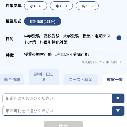
小1 ~ 6
中1 ~ 3
高1 ~ 3
個別指導(1対2~)
中学受験
高校受験
大学受験
授業・定期テス
ト対策
科目別特化対策
授業の振替可能
1科目から受講可能
最終更新日： 2026年07月08日
評判・口コ
総合情報
ミ
コース・料金
教室一覧
都道府県をお選びください
市区町村をお選びください
検索