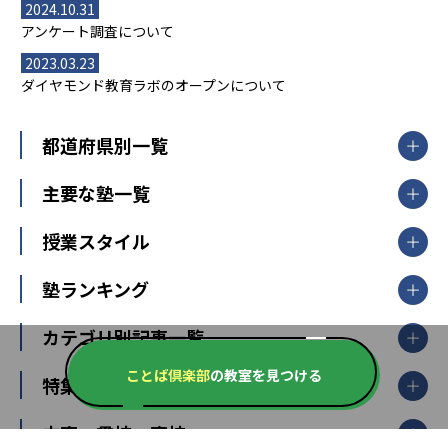
2024.10.31
アンケート調査について
2023.03.23
ダイヤモンド教育ラボのオープンについて
都道府県別一覧
北海道・東北
主要な塾一覧
北海道
青森県
岩手県
宮城県
秋田県
【掲載塾一覧を見る】
授業スタイル
山形県
福島県
臨海セミナー
関東
個別指導
塾ランキング
東京個別指導学院
東京都
神奈川県
埼玉県
千葉県
茨城県
集団授業
個別指導塾TOMAS
栃木県
群馬県
中学受験ランキング
カテゴリ別記事一覧
オンライン指導
明光義塾
大学受験ランキング
北陸
映像授業
ナビ個別指導学院
ことば倶楽部
の教室を見つける
中学受験
特集
新潟県
富山県
石川県
福井県
個別教室のトライ
高校受験
東進ハイスクール
中部
開成番長直伝！子どもの受験を成功させる方法
中高一貫校・高校
大学受験
武田塾
愛知県
静岡県
岐阜県
三重県
長野県