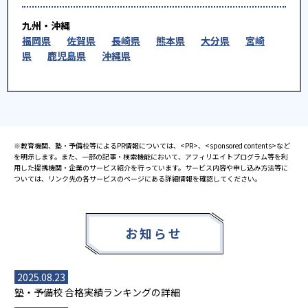
九州・沖縄
福岡県
佐賀県
長崎県
熊本県
大分県
宮崎
県
鹿児島県
沖縄県
※教育機関、塾・予備校等によるPR情報については、<PR>、<sponsored contents>など
を明示します。また、一部の記事・検索機能において、アフィリエイトプログラム等を利
用した提携機関・企業のサービス紹介を行っています。サービス内容や申し込み方法等に
ついては、リンク先の各サービスのページにある詳細情報を確認してください。
お知らせ
2025.08.23
塾・予備校 合格実績ランキングの詳細