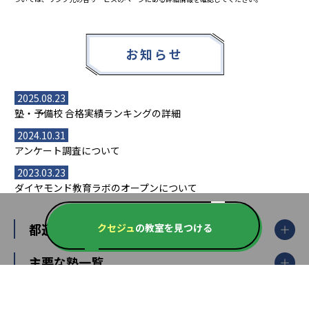
お知らせ
2025.08.23
塾・予備校 合格実績ランキングの詳細
2024.10.31
アンケート調査について
2023.03.23
ダイヤモンド教育ラボのオープンについて
都道府県別一覧
クセジュ
の教室を見つける
北海道・東北
主要な塾一覧
北海道
青森県
岩手県
宮城県
秋田県
【掲載塾一覧を見る】
授業スタイル
山形県
福島県