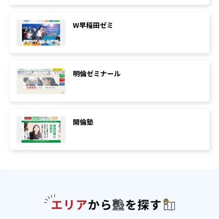
W早稲田ゼミ
明倫ゼミナール
開倫塾
エリアか