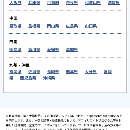
大阪府
兵庫県
京都府
奈良県
和歌山県
滋賀県
中国
鳥取県
島根県
岡山県
広島県
山口県
四国
徳島県
香川県
愛媛県
高知県
九州・沖縄
福岡県
佐賀県
長崎県
熊本県
大分県
宮崎
県
鹿児島県
沖縄県
※教育機関、塾・予備校等によるPR情報については、<PR>、<sponsored contents>など
を明示します。また、一部の記事・検索機能において、アフィリエイトプログラム等を利
用した提携機関・企業のサービス紹介を行っています。サービス内容や申し込み方法等に
ついては、リンク先の各サービスのページにある詳細情報を確認してください。