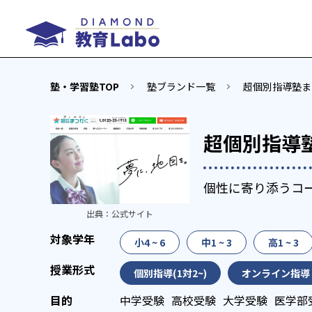
塾・学習塾TOP
塾ブランド一覧
超個別指導塾ま
超個別指導
個性に寄り添うコ
出典：
公式サイト
小4 ~ 6
中1 ~ 3
高1 ~ 3
個別指導(1対2~)
オンライン指導
中学受験
高校受験
大学受験
医学部