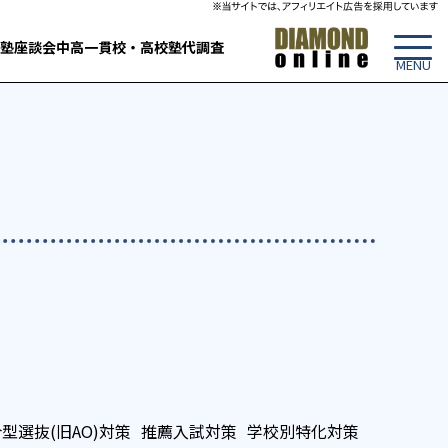
塾
座談会
中高一貫校・高校
塾代調査
型選抜(旧AO)対策
推薦入試対策
学校別特化対策