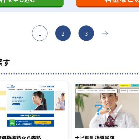
1
2
3
探す
個別指導塾なら森塾
ナビ個別指導学院