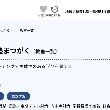
地域で塾探し
塾一覧
個別指導
つがく
教室一覧
塾まつがく
（教室一覧）
ーチングで主体性のある学びを育てる
自立学習
受験
授業・定期テスト対策
内申点対策
学習習慣の定着
総合