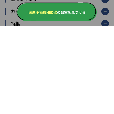
東京都
神奈川県
埼玉県
千葉県
茨城県
集団授業
個別指導塾TOMAS
栃木県
群馬県
中学受験ランキング
カテゴリ別記事一覧
オンライン指導
明光義塾
医進予備校MEDiC
の教室を見つける
大学受験ランキング
北陸
映像授業
ナビ個別指導学院
中学受験
特集
新潟県
富山県
石川県
福井県
個別教室のトライ
高校受験
東進ハイスクール
中部
開成番長直伝！子どもの受験を成功させる方法
中高一貫校・高校
大学受験
武田塾
愛知県
静岡県
岐阜県
三重県
長野県
令和時代の失敗しない塾選び
資格取得・学び直し
山梨県
2020年代の教育
中学入試最前線
教育費・塾代
中学受験最前線
近畿
てら先生の教育業界基本メソッド
座談会
大学入試改革
大阪府
運動と遊びを考える
兵庫県
京都府
奈良県
和歌山県
教育全般
親子で極める家庭学習
滋賀県
令和の大学受験は情報戦！
大学受験塾の選び方
ママテクエグザム
情報Ⅰ、数学が苦手な人注目！最短距離の学力
中学受験に熱心な市区町村ランキング
中国
進化する中高一貫校・高校
アップ法
小学校受験
鳥取県
島根県
岡山県
広島県
山口県
悩み多き「大学受験」相談室
家庭教師
四国
英語・英会話・英検対策
徳島県
香川県
愛媛県
高知県
小学校教師が解説！中学受験のリアル
教育ニュース最前線
九州・沖縄
教育ジャーナリストが徹底解説！ 大学受験の羅
福岡県
佐賀県
長崎県
熊本県
大分県