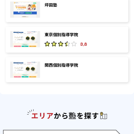
坪田塾
東京個別指導学院
3.8
関西個別指導学院
エリアか