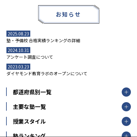
お知らせ
2025.08.23
塾・予備校 合格実績ランキングの詳細
2024.10.31
アンケート調査について
2023.03.23
ダイヤモンド教育ラボのオープンについて
都道府県別一覧
北海道・東北
主要な塾一覧
北海道
青森県
岩手県
宮城県
秋田県
【掲載塾一覧を見る】
授業スタイル
山形県
福島県
臨海セミナー
関東
個別指導
塾ランキング
東京個別指導学院