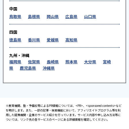
中国
鳥取県
島根県
岡山県
広島県
山口県
四国
徳島県
香川県
愛媛県
高知県
九州・沖縄
福岡県
佐賀県
長崎県
熊本県
大分県
宮崎
県
鹿児島県
沖縄県
※教育機関、塾・予備校等によるPR情報については、<PR>、<sponsored contents>など
を明示します。また、一部の記事・検索機能において、アフィリエイトプログラム等を利
用した提携機関・企業のサービス紹介を行っています。サービス内容や申し込み方法等に
ついては、リンク先の各サービスのページにある詳細情報を確認してください。