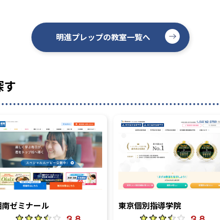
明進プレップの教室一覧へ
探す
湘南ゼミナール
東京個別指導学院
3.8
3.8