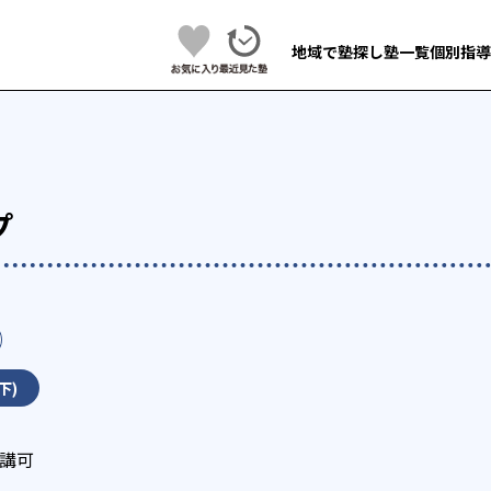
地域で塾探し
塾一覧
個別指導
プ
下)
講可