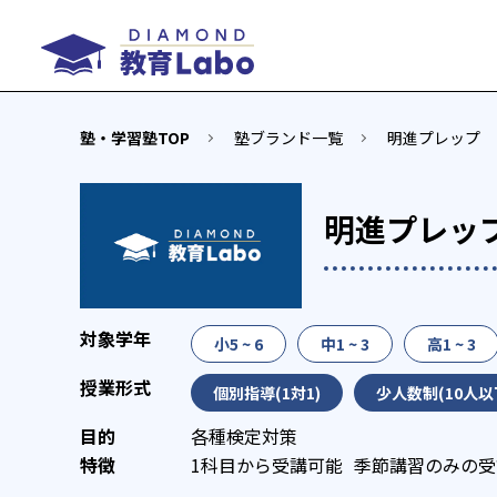
塾・学習塾TOP
塾ブランド一覧
明進プレップ
明進プレッ
小5 ~ 6
中1 ~ 3
高1 ~ 3
個別指導(1対1)
少人数制(10人以
各種検定対策
1科目から受講可能
季節講習のみの受