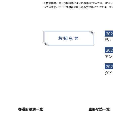
※教育機関、塾・予備校等によるPR情報については、<PR>、
っています。サービス内容や申し込み方法等については、リ
202
お知らせ
塾・
202
アン
202
ダイ
都道府県別一覧
主要な塾一覧