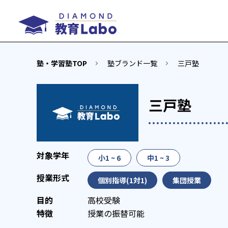
塾・学習塾TOP
塾ブランド一覧
三戸塾
三戸塾
小1 ~ 6
中1 ~ 3
個別指導(1対1)
集団授業
高校受験
授業の振替可能