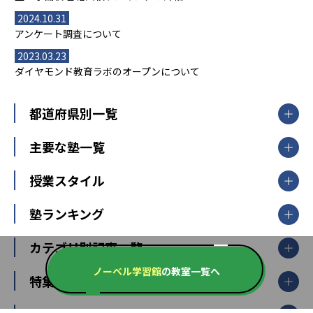
2024.10.31
アンケート調査について
2023.03.23
ダイヤモンド教育ラボのオープンについて
都道府県別一覧
北海道・東北
主要な塾一覧
北海道
青森県
岩手県
宮城県
秋田県
【掲載塾一覧を見る】
授業スタイル
山形県
福島県
臨海セミナー
関東
個別指導
塾ランキング
東京個別指導学院
東京都
神奈川県
埼玉県
千葉県
茨城県
集団授業
個別指導塾TOMAS
栃木県
群馬県
中学受験ランキング
カテゴリ別記事一覧
オンライン指導
明光義塾
大学受験ランキング
北陸
映像授業
ナビ個別指導学院
ノーベル学習館
の教室一覧へ
中学受験
特集
新潟県
富山県
石川県
福井県
個別教室のトライ
高校受験
東進ハイスクール
中部