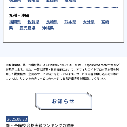
徳島県
香川県
愛媛県
高知県
九州・沖縄
福岡県
佐賀県
長崎県
熊本県
大分県
宮崎
県
鹿児島県
沖縄県
※教育機関、塾・予備校等によるPR情報については、<PR>、<sponsored contents>など
を明示します。また、一部の記事・検索機能において、アフィリエイトプログラム等を利
用した提携機関・企業のサービス紹介を行っています。サービス内容や申し込み方法等に
ついては、リンク先の各サービスのページにある詳細情報を確認してください。
お知らせ
2025.08.23
塾・予備校 合格実績ランキングの詳細