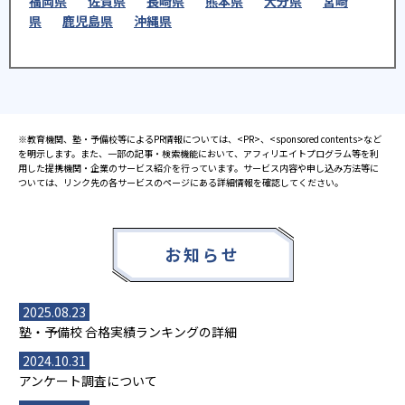
福岡県
佐賀県
長崎県
熊本県
大分県
宮崎
県
鹿児島県
沖縄県
※教育機関、塾・予備校等によるPR情報については、<PR>、<sponsored contents>など
を明示します。また、一部の記事・検索機能において、アフィリエイトプログラム等を利
用した提携機関・企業のサービス紹介を行っています。サービス内容や申し込み方法等に
ついては、リンク先の各サービスのページにある詳細情報を確認してください。
お知らせ
2025.08.23
塾・予備校 合格実績ランキングの詳細
2024.10.31
アンケート調査について