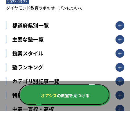
2023.03.23
ダイヤモンド教育ラボのオープンについて
都道府県別一覧
北海道・東北
主要な塾一覧
北海道
青森県
岩手県
宮城県
秋田県
【掲載塾一覧を見る】
授業スタイル
山形県
福島県
臨海セミナー
関東
個別指導
塾ランキング
東京個別指導学院
東京都
神奈川県
埼玉県
千葉県
茨城県
集団授業
個別指導塾TOMAS
栃木県
群馬県
中学受験ランキング
カテゴリ別記事一覧
オンライン指導
明光義塾
大学受験ランキング
北陸
映像授業
ナビ個別指導学院
中学受験
特集
新潟県
富山県
石川県
福井県
オアシス
の教室を見つける
個別教室のトライ
高校受験
東進ハイスクール
中部
開成番長直伝！子どもの受験を成功させる方法
中高一貫校・高校
大学受験
武田塾
愛知県
静岡県
岐阜県
三重県
長野県
令和時代の失敗しない塾選び
資格取得・学び直し
山梨県
2020年代の教育
中学入試最前線
教育費・塾代
中学受験最前線