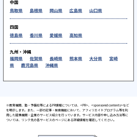
中国
鳥取県
島根県
岡山県
広島県
山口県
四国
徳島県
香川県
愛媛県
高知県
九州・沖縄
福岡県
佐賀県
長崎県
熊本県
大分県
宮崎
県
鹿児島県
沖縄県
※教育機関、塾・予備校等によるPR情報については、<PR>、<sponsored contents>など
を明示します。また、一部の記事・検索機能において、アフィリエイトプログラム等を利
用した提携機関・企業のサービス紹介を行っています。サービス内容や申し込み方法等に
ついては、リンク先の各サービスのページにある詳細情報を確認してください。