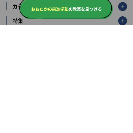
栃木県
群馬県
中学受験ランキング
カテゴリ別記事一覧
オンライン指導
明光義塾
おおたかの森進学塾
の教室を見つける
大学受験ランキング
北陸
映像授業
ナビ個別指導学院
中学受験
特集
新潟県
富山県
石川県
福井県
個別教室のトライ
高校受験
東進ハイスクール
中部
開成番長直伝！子どもの受験を成功させる方法
中高一貫校・高校
大学受験
武田塾
愛知県
静岡県
岐阜県
三重県
長野県
令和時代の失敗しない塾選び
資格取得・学び直し
山梨県
2020年代の教育
中学入試最前線
教育費・塾代
中学受験最前線
近畿
てら先生の教育業界基本メソッド
座談会
大学入試改革
大阪府
運動と遊びを考える
兵庫県
京都府
奈良県
和歌山県
教育全般
親子で極める家庭学習
滋賀県
令和の大学受験は情報戦！
大学受験塾の選び方
ママテクエグザム
情報Ⅰ、数学が苦手な人注目！最短距離の学力
中学受験に熱心な市区町村ランキング
中国
進化する中高一貫校・高校
アップ法
小学校受験
鳥取県
島根県
岡山県
広島県
山口県
悩み多き「大学受験」相談室
家庭教師
四国
英語・英会話・英検対策
徳島県
香川県
愛媛県
高知県
小学校教師が解説！中学受験のリアル
教育ニュース最前線
九州・沖縄
教育ジャーナリストが徹底解説！ 大学受験の羅
福岡県
佐賀県
長崎県
熊本県
大分県
針盤
宮崎県
鹿児島県
沖縄県