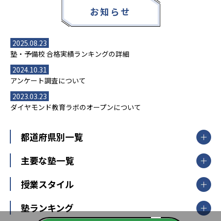
お知らせ
2025.08.23
塾・予備校 合格実績ランキングの詳細
2024.10.31
アンケート調査について
2023.03.23
ダイヤモンド教育ラボのオープンについて
都道府県別一覧
北海道・東北
主要な塾一覧
北海道
青森県
岩手県
宮城県
秋田県
【掲載塾一覧を見る】
授業スタイル
山形県
福島県
臨海セミナー
関東
個別指導
塾ランキング
東京個別指導学院
東京都
神奈川県
埼玉県
千葉県
茨城県
集団授業
個別指導塾TOMAS