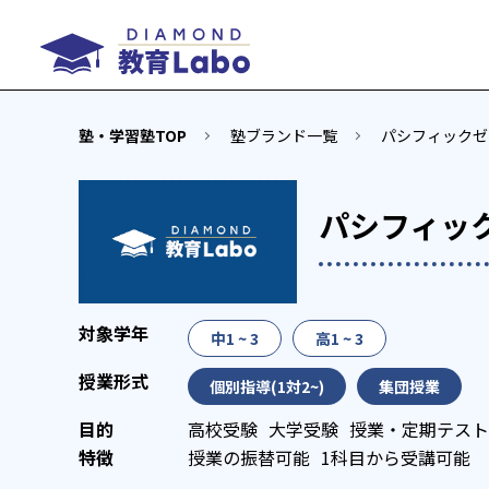
塾・学習塾TOP
塾ブランド一覧
パシフィックゼ
パシフィッ
中1 ~ 3
高1 ~ 3
個別指導(1対2~)
集団授業
高校受験
大学受験
授業・定期テスト
授業の振替可能
1科目から受講可能