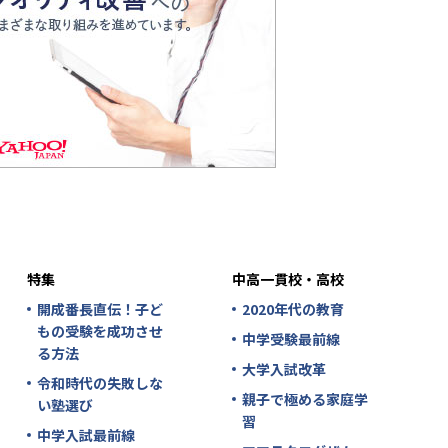
特集
中高一貫校・高校
開成番長直伝！子ど
2020年代の教育
もの受験を成功させ
中学受験最前線
る方法
大学入試改革
令和時代の失敗しな
親子で極める家庭学
い塾選び
習
中学入試最前線