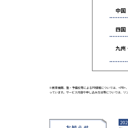
中国
四国
九州
※教育機関、塾・予備校等によるPR情報については、<PR>、
っています。サービス内容や申し込み方法等については、リ
202
お知らせ