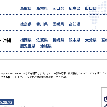
鳥取県
島根県
岡山県
広島県
山口県
徳島県
香川県
愛媛県
高知県
福岡県
佐賀県
長崎県
熊本県
大分県
宮
・沖縄
鹿児島県
沖縄県
<sponsored contents>などを明示します。また、一部の記事・検索機能において、アフィリ
ンク先の各サービスのページにある詳細情報を確認してください。
5.08.23