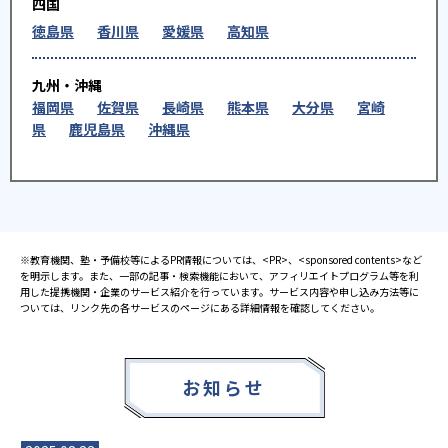
四国
徳島県
香川県
愛媛県
高知県
九州・沖縄
福岡県
佐賀県
長崎県
熊本県
大分県
宮崎
県
鹿児島県
沖縄県
※教育機関、塾・予備校等によるPR情報については、<PR>、<sponsored contents>など
を明示します。また、一部の記事・検索機能において、アフィリエイトプログラム等を利
用した提携機関・企業のサービス紹介を行っています。サービス内容や申し込み方法等に
ついては、リンク先の各サービスのページにある詳細情報を確認してください。
お知らせ