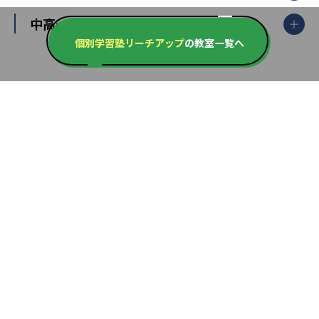
高校受験
東進ハイスクール
中部
開成番長直伝！子どもの受験を成功させる方法
中高一貫校・高校
大学受験
武田塾
愛知県
静岡県
岐阜県
三重県
長野県
令和時代の失敗しない塾選び
資格取得・学び直し
個別学習塾リーチアップ
の教室一覧へ
山梨県
2020年代の教育
中学入試最前線
教育費・塾代
中学受験最前線
近畿
てら先生の教育業界基本メソッド
座談会
大学入試改革
大阪府
運動と遊びを考える
兵庫県
京都府
奈良県
和歌山県
教育全般
親子で極める家庭学習
滋賀県
令和の大学受験は情報戦！
大学受験塾の選び方
ママテクエグザム
情報Ⅰ、数学が苦手な人注目！最短距離の学力
中学受験に熱心な市区町村ランキング
中国
進化する中高一貫校・高校
アップ法
小学校受験
鳥取県
島根県
岡山県
広島県
山口県
悩み多き「大学受験」相談室
家庭教師
四国
英語・英会話・英検対策
徳島県
香川県
愛媛県
高知県
小学校教師が解説！中学受験のリアル
教育ニュース最前線
九州・沖縄
教育ジャーナリストが徹底解説！ 大学受験の羅
福岡県
佐賀県
長崎県
熊本県
大分県
針盤
宮崎県
鹿児島県
沖縄県
編集方針・編集体制
お問い合わせ