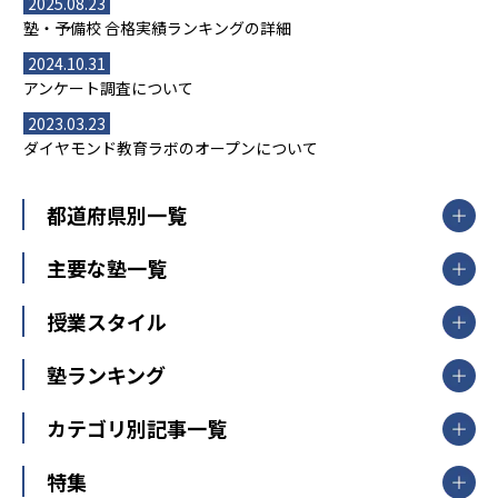
2025.08.23
塾・予備校 合格実績ランキングの詳細
2024.10.31
アンケート調査について
2023.03.23
ダイヤモンド教育ラボのオープンについて
都道府県別一覧
北海道・東北
主要な塾一覧
北海道
青森県
岩手県
宮城県
秋田県
【掲載塾一覧を見る】
授業スタイル
山形県
福島県
臨海セミナー
関東
個別指導
塾ランキング
東京個別指導学院
東京都
神奈川県
埼玉県
千葉県
茨城県
集団授業
個別指導塾TOMAS
栃木県
群馬県
中学受験ランキング
カテゴリ別記事一覧
オンライン指導
明光義塾
大学受験ランキング
北陸
映像授業
ナビ個別指導学院
中学受験
特集
新潟県
富山県
石川県
福井県
個別教室のトライ