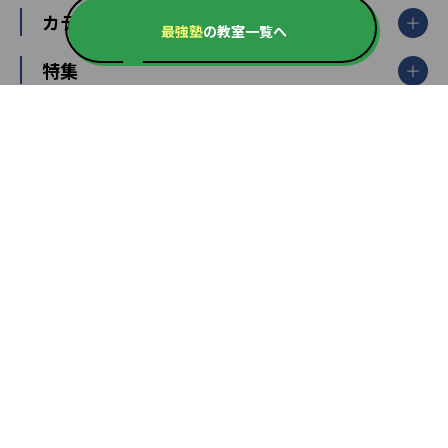
栃木県
群馬県
中学受験ランキング
カテゴリ別記事一覧
オンライン指導
明光義塾
最強塾
の教室一覧へ
大学受験ランキング
北陸
映像授業
ナビ個別指導学院
中学受験
特集
新潟県
富山県
石川県
福井県
個別教室のトライ
高校受験
東進ハイスクール
中部
開成番長直伝！子どもの受験を成功させる方法
中高一貫校・高校
大学受験
武田塾
愛知県
静岡県
岐阜県
三重県
長野県
令和時代の失敗しない塾選び
資格取得・学び直し
山梨県
2020年代の教育
中学入試最前線
教育費・塾代
中学受験最前線
近畿
てら先生の教育業界基本メソッド
座談会
大学入試改革
大阪府
運動と遊びを考える
兵庫県
京都府
奈良県
和歌山県
教育全般
親子で極める家庭学習
滋賀県
令和の大学受験は情報戦！
大学受験塾の選び方
ママテクエグザム
情報Ⅰ、数学が苦手な人注目！最短距離の学力
中学受験に熱心な市区町村ランキング
中国
進化する中高一貫校・高校
アップ法
小学校受験
鳥取県
島根県
岡山県
広島県
山口県
悩み多き「大学受験」相談室
家庭教師
四国
英語・英会話・英検対策
徳島県
香川県
愛媛県
高知県
小学校教師が解説！中学受験のリアル
教育ニュース最前線
九州・沖縄
教育ジャーナリストが徹底解説！ 大学受験の羅
福岡県
佐賀県
長崎県
熊本県
大分県
針盤
宮崎県
鹿児島県
沖縄県