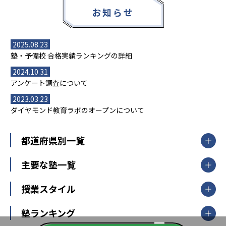
お知らせ
2025.08.23
塾・予備校 合格実績ランキングの詳細
2024.10.31
アンケート調査について
2023.03.23
ダイヤモンド教育ラボのオープンについて
都道府県別一覧
北海道・東北
主要な塾一覧
北海道
青森県
岩手県
宮城県
秋田県
【掲載塾一覧を見る】
授業スタイル
山形県
福島県
臨海セミナー
関東
個別指導
塾ランキング
東京個別指導学院
東京都
神奈川県
埼玉県
千葉県
茨城県
集団授業
個別指導塾TOMAS