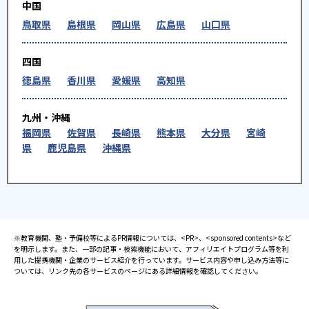
中国
鳥取県
島根県
岡山県
広島県
山口県
四国
徳島県
香川県
愛媛県
高知県
九州・沖縄
福岡県
佐賀県
長崎県
熊本県
大分県
宮崎
県
鹿児島県
沖縄県
※教育機関、塾・予備校等によるPR情報については、<PR>、<sponsored contents>など
を明示します。また、一部の記事・検索機能において、アフィリエイトプログラム等を利
用した提携機関・企業のサービス紹介を行っています。サービス内容や申し込み方法等に
ついては、リンク先の各サービスのページにある詳細情報を確認してください。