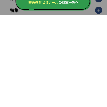
秀英教育ゼミナール
の教室一覧へ
大学受験ランキング
北陸
映像授業
ナビ個別指導学院
中学受験
特集
新潟県
富山県
石川県
福井県
個別教室のトライ
高校受験
東進ハイスクール
中部
開成番長直伝！子どもの受験を成功させる方法
中高一貫校・高校
大学受験
武田塾
愛知県
静岡県
岐阜県
三重県
長野県
令和時代の失敗しない塾選び
資格取得・学び直し
山梨県
2020年代の教育
中学入試最前線
教育費・塾代
中学受験最前線
近畿
てら先生の教育業界基本メソッド
座談会
大学入試改革
大阪府
運動と遊びを考える
兵庫県
京都府
奈良県
和歌山県
教育全般
親子で極める家庭学習
滋賀県
令和の大学受験は情報戦！
大学受験塾の選び方
ママテクエグザム
情報Ⅰ、数学が苦手な人注目！最短距離の学力
中学受験に熱心な市区町村ランキング
中国
進化する中高一貫校・高校
アップ法
小学校受験
鳥取県
島根県
岡山県
広島県
山口県
悩み多き「大学受験」相談室
家庭教師
四国
英語・英会話・英検対策
徳島県
香川県
愛媛県
高知県
小学校教師が解説！中学受験のリアル
教育ニュース最前線
九州・沖縄
教育ジャーナリストが徹底解説！ 大学受験の羅
福岡県
佐賀県
長崎県
熊本県
大分県
針盤
宮崎県
鹿児島県
沖縄県