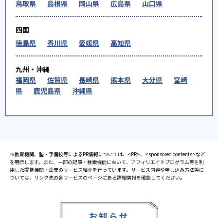
鳥取県
島根県
岡山県
広島県
山口県
四国
徳島県
香川県
愛媛県
高知県
九州・沖縄
福岡県
佐賀県
長崎県
熊本県
大分県
宮崎
県
鹿児島県
沖縄県
※教育機関、塾・予備校等によるPR情報については、<PR>、<sponsored contents>など
を明示します。また、一部の記事・検索機能において、アフィリエイトプログラム等を利
用した提携機関・企業のサービス紹介を行っています。サービス内容や申し込み方法等に
ついては、リンク先の各サービスのページにある詳細情報を確認してください。
お知らせ