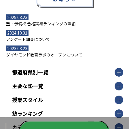
2025.08.23
塾・予備校 合格実績ランキングの詳細
2024.10.31
アンケート調査について
2023.03.23
ダイヤモンド教育ラボのオープンについて
都道府県別一覧
北海道・東北
主要な塾一覧
北海道
青森県
岩手県
宮城県
秋田県
【掲載塾一覧を見る】
授業スタイル
山形県
福島県
臨海セミナー
関東
個別指導
塾ランキング
東京個別指導学院
東京都
神奈川県
埼玉県
千葉県
茨城県
集団授業
個別指導塾TOMAS
栃木県
群馬県
中学受験ランキング
カテゴリ別記事一覧
オンライン指導
明光義塾