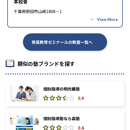
本校舎
千葉県野田市山崎1868－1
秀英教育ゼミナールの教室一覧へ
類似の塾ブランドを探す
個別指導の明光義塾
3.6
個別指導塾なら森塾
3.4