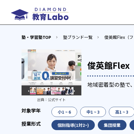
塾・学習塾TOP
塾ブランド一覧
俊英館Flex
俊英館Fle
地域密着型の塾で
出典：
公式サイト
小1 ~ 6
中1 ~ 3
高1 ~ 3
個別指導(1対2~)
集団授業