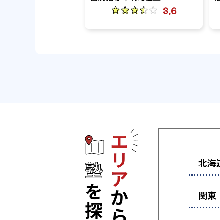
3.6
エリアから塾
北海
関東