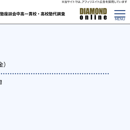
塾
座談会
中高一貫校・高校
塾代調査
金）
間