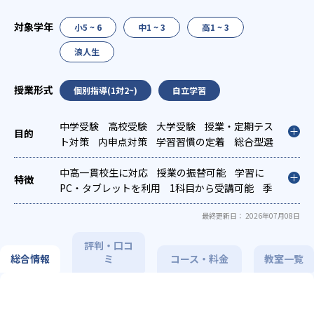
小5 ~ 6
中1 ~ 3
高1 ~ 3
浪人生
個別指導(1対2~)
自立学習
中学受験
高校受験
大学受験
授業・定期テス
ト対策
内申点対策
学習習慣の定着
総合型選
抜(旧AO)対策
推薦入試対策
国公立大対策
私大対策
中高一貫校生に対応
共通テスト対策
授業の振替可能
英検(英語検定)対
学習に
策
PC・タブレットを利用
数学特化対策
英語・英会話特化対策
1科目から受講可能
その
季
他科目別特化対策
節講習のみの受講可
自習室あり
最終更新日： 2026年07月08日
評判・口コ
総合情報
ミ
コース・料金
教室一覧