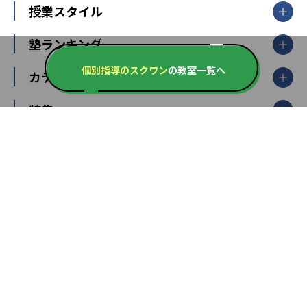
【掲載塾一覧を見る】
授業スタイル
山形県
福島県
臨海セミナー
関東
個別指導
塾ランキング
東京個別指導学院
東京都
神奈川県
埼玉県
千葉県
茨城県
集団授業
個別指導塾TOMAS
栃木県
群馬県
個別指導のスクワン
の教室一覧へ
中学受験ランキング
カテゴリ別記事一覧
オンライン指導
明光義塾
大学受験ランキング
北陸
映像授業
ナビ個別指導学院
中学受験
特集
新潟県
富山県
石川県
福井県
個別教室のトライ
高校受験
東進ハイスクール
中部
開成番長直伝！子どもの受験を成功させる方法
中高一貫校・高校
大学受験
武田塾
愛知県
静岡県
岐阜県
三重県
長野県
令和時代の失敗しない塾選び
資格取得・学び直し
山梨県
2020年代の教育
中学入試最前線
教育費・塾代
中学受験最前線
近畿
てら先生の教育業界基本メソッド
座談会
大学入試改革
大阪府
運動と遊びを考える
兵庫県
京都府
奈良県
和歌山県
教育全般
親子で極める家庭学習
滋賀県
令和の大学受験は情報戦！
大学受験塾の選び方
ママテクエグザム
情報Ⅰ、数学が苦手な人注目！最短距離の学力
中学受験に熱心な市区町村ランキング
中国
進化する中高一貫校・高校
アップ法
小学校受験
鳥取県
島根県
岡山県
広島県
山口県
悩み多き「大学受験」相談室
家庭教師
四国
英語・英会話・英検対策