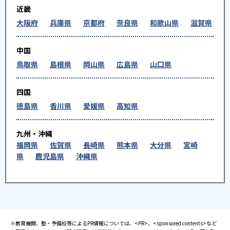
近畿
大阪府
兵庫県
京都府
奈良県
和歌山県
滋賀県
中国
鳥取県
島根県
岡山県
広島県
山口県
四国
徳島県
香川県
愛媛県
高知県
九州・沖縄
福岡県
佐賀県
長崎県
熊本県
大分県
宮崎
県
鹿児島県
沖縄県
※教育機関、塾・予備校等によるPR情報については、<PR>、<sponsored contents>など