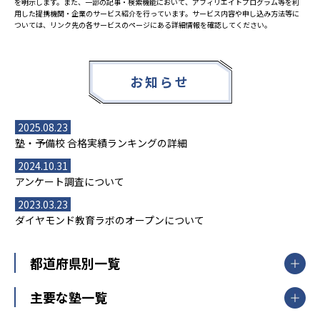
を明示します。また、一部の記事・検索機能において、アフィリエイトプログラム等を利
用した提携機関・企業のサービス紹介を行っています。サービス内容や申し込み方法等に
ついては、リンク先の各サービスのページにある詳細情報を確認してください。
お知らせ
2025.08.23
塾・予備校 合格実績ランキングの詳細
2024.10.31
アンケート調査について
2023.03.23
ダイヤモンド教育ラボのオープンについて
都道府県別一覧
北海道・東北
主要な塾一覧
北海道
青森県
岩手県
宮城県
秋田県