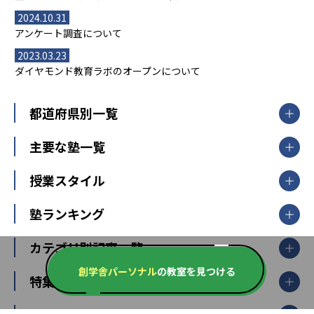
2024.10.31
アンケート調査について
2023.03.23
ダイヤモンド教育ラボのオープンについて
都道府県別一覧
北海道・東北
主要な塾一覧
北海道
青森県
岩手県
宮城県
秋田県
【掲載塾一覧を見る】
授業スタイル
山形県
福島県
臨海セミナー
関東
個別指導
塾ランキング
東京個別指導学院
東京都
神奈川県
埼玉県
千葉県
茨城県
集団授業
個別指導塾TOMAS
栃木県
群馬県
中学受験ランキング
カテゴリ別記事一覧
オンライン指導
明光義塾
大学受験ランキング
北陸
映像授業
ナビ個別指導学院
創学舎パーソナル
の教室を見つける
中学受験
特集
新潟県
富山県
石川県
福井県
個別教室のトライ
高校受験
東進ハイスクール
中部
開成番長直伝！子どもの受験を成功させる方法