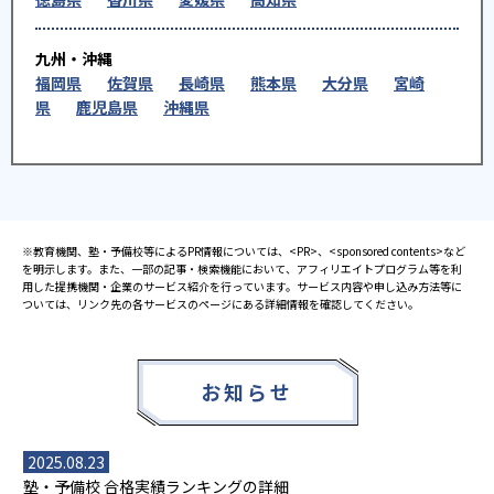
九州・沖縄
福岡県
佐賀県
長崎県
熊本県
大分県
宮崎
県
鹿児島県
沖縄県
※教育機関、塾・予備校等によるPR情報については、<PR>、<sponsored contents>など
を明示します。また、一部の記事・検索機能において、アフィリエイトプログラム等を利
用した提携機関・企業のサービス紹介を行っています。サービス内容や申し込み方法等に
ついては、リンク先の各サービスのページにある詳細情報を確認してください。
お知らせ
2025.08.23
塾・予備校 合格実績ランキングの詳細