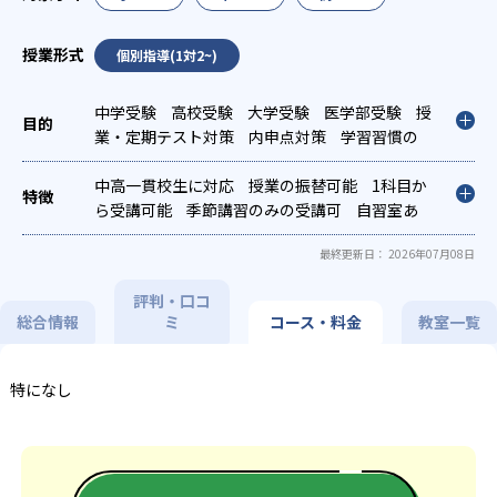
個別指導(1対2~)
中学受験
高校受験
大学受験
医学部受験
授
業・定期テスト対策
内申点対策
学習習慣の
定着
総合型選抜(旧AO)対策
推薦入試対策
国公立大対策
中高一貫校生に対応
私大対策
授業の振替可能
共通テスト対策
1科目か
英検
(英語検定)対策
ら受講可能
季節講習のみの受講可
漢検(漢字検定)対策
自習室あ
り
最終更新日： 2026年07月08日
評判・口コ
総合情報
ミ
コース・料金
教室一覧
特になし