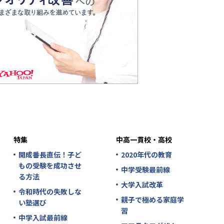
特集
中高一貫校・高校
開成番長直伝！子ど
2020年代の教育
もの受験を成功させ
中学受験最前線
る方法
大学入試改革
令和時代の失敗しな
親子で極める家庭学
い塾選び
習
中学入試最前線