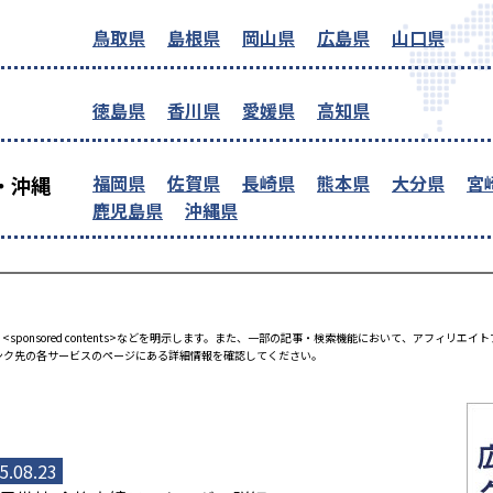
鳥取県
島根県
岡山県
広島県
山口県
徳島県
香川県
愛媛県
高知県
福岡県
佐賀県
長崎県
熊本県
大分県
宮
・沖縄
鹿児島県
沖縄県
<sponsored contents>などを明示します。また、一部の記事・検索機能において、アフィリ
ンク先の各サービスのページにある詳細情報を確認してください。
5.08.23