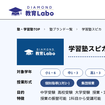
塾・学習塾TOP
塾ブランド一覧
学習塾スピカ
学習塾スピ
小1 ~ 6
中1 ~ 3
高1 ~ 3
個別指導(1対2~)
集団授業
中学受験
高校受験
大学受験
授業・
授業の振替可能
1科目から受講可能