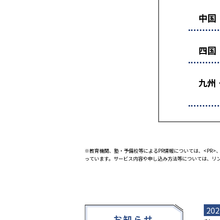
中国
四国
九州
※教育機関、塾・予備校等によるPR情報については、<PR>、
っています。サービス内容や申し込み方法等については、リ
202
お知らせ