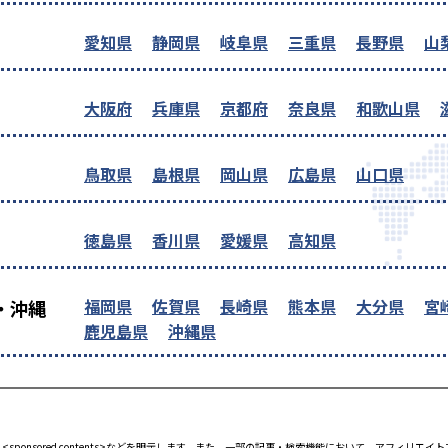
愛知県
静岡県
岐阜県
三重県
長野県
山
大阪府
兵庫県
京都府
奈良県
和歌山県
鳥取県
島根県
岡山県
広島県
山口県
徳島県
香川県
愛媛県
高知県
福岡県
佐賀県
長崎県
熊本県
大分県
宮
・沖縄
鹿児島県
沖縄県
<sponsored contents>などを明示します。また、一部の記事・検索機能において、アフィリ