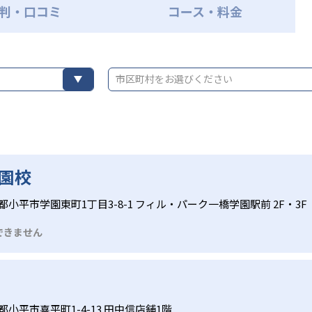
判・口コミ
コース・料金
市区町村をお選びください
園校
都小平市学園東町1丁目3-8-1 フィル・パーク一橋学園駅前 2F・3F
できません
都小平市喜平町1-4-13 田中信店舗1階