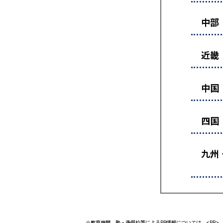
中部
近畿
中国
四国
九州
※教育機関、塾・予備校等によるPR情報については、<PR>、