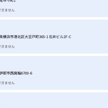
尾市今町1
できません
県横浜市港北区大豆戸町365-1 石井ビル2F-C
できません
伊那市西箕輪6700-6
できません