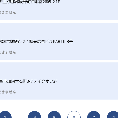
県上伊那郡辰野町伊那富2605-2 1F
できません
本市城西1-2-4 読売広告ビルPARTII B号
できません
阜市加納本石町3-7 テイクオフ2F
できません
1
4
5
6
7
8
...