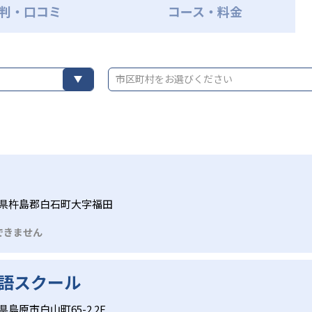
判・口コミ
コース・料金
市区町村をお選びください
県杵島郡白石町大字福田
できません
語スクール
県島原市白山町65-2 2F