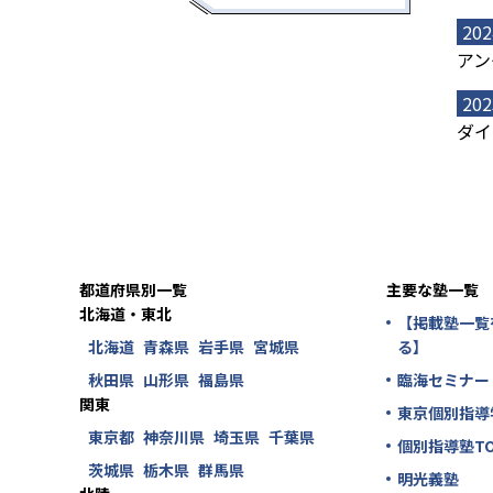
202
アン
202
ダイ
都道府県別一覧
主要な塾一覧
北海道・東北
【掲載塾一覧
北海道
青森県
岩手県
宮城県
る】
秋田県
山形県
福島県
臨海セミナー
関東
東京個別指導
東京都
神奈川県
埼玉県
千葉県
個別指導塾TO
茨城県
栃木県
群馬県
明光義塾