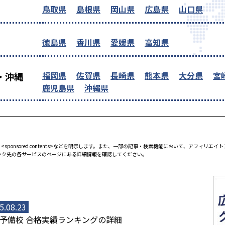
鳥取県
島根県
岡山県
広島県
山口県
徳島県
香川県
愛媛県
高知県
福岡県
佐賀県
長崎県
熊本県
大分県
宮
・沖縄
鹿児島県
沖縄県
<sponsored contents>などを明示します。また、一部の記事・検索機能において、アフィリ
ンク先の各サービスのページにある詳細情報を確認してください。
5.08.23
予備校 合格実績ランキングの詳細