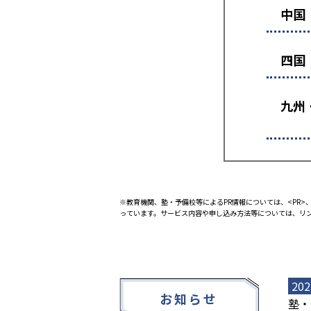
中国
四国
九州
※教育機関、塾・予備校等によるPR情報については、<PR>、
っています。サービス内容や申し込み方法等については、リ
202
お知らせ
塾・