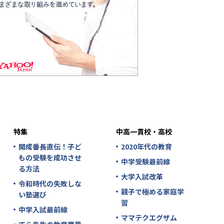
特集
中高一貫校・高校
開成番長直伝！子ど
2020年代の教育
もの受験を成功させ
中学受験最前線
る方法
大学入試改革
令和時代の失敗しな
親子で極める家庭学
い塾選び
習
中学入試最前線
ママテクエグザム