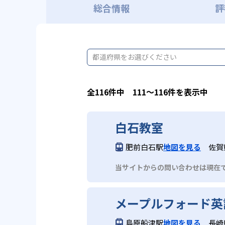
総合情報
評
都道府県をお選びください
全116件中 111〜116件を表示中
白石教室
肥前白石駅
地図を見る
佐賀
当サイトからの問い合わせは現在
メープルフォード英
島原船津駅
地図を見る
長崎