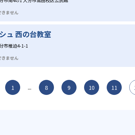
分市南4の1 大分市高田校区公民館
できません
シュ 西の台教室
市椎迫4-1-1
できません
1
8
9
10
11
...