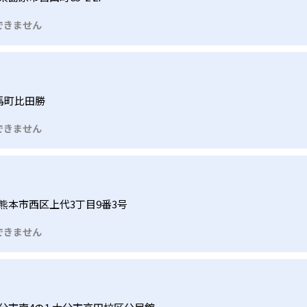
できません
馬町比田勝
できません
熊本市西区上代3丁目9番3号
できません