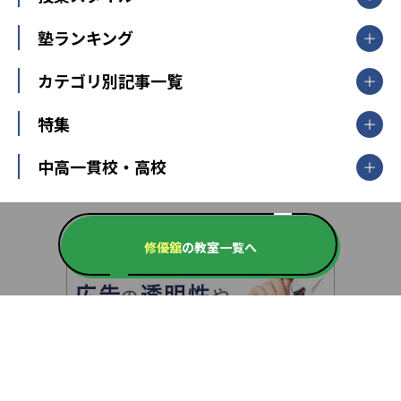
臨海セミナー
関東
個別指導
塾ランキング
東京個別指導学院
東京都
神奈川県
埼玉県
千葉県
茨城県
集団授業
個別指導塾TOMAS
栃木県
群馬県
中学受験ランキング
カテゴリ別記事一覧
オンライン指導
明光義塾
大学受験ランキング
北陸
映像授業
ナビ個別指導学院
中学受験
特集
新潟県
富山県
石川県
福井県
個別教室のトライ
高校受験
東進ハイスクール
中部
開成番長直伝！子どもの受験を成功させる方法
中高一貫校・高校
大学受験
武田塾
愛知県
静岡県
岐阜県
三重県
長野県
令和時代の失敗しない塾選び
資格取得・学び直し
山梨県
2020年代の教育
中学入試最前線
教育費・塾代
中学受験最前線
近畿
てら先生の教育業界基本メソッド
座談会
修優舘
の教室一覧へ
大学入試改革
大阪府
運動と遊びを考える
兵庫県
京都府
奈良県
和歌山県
教育全般
親子で極める家庭学習
滋賀県
令和の大学受験は情報戦！
大学受験塾の選び方
ママテクエグザム
情報Ⅰ、数学が苦手な人注目！最短距離の学力
中学受験に熱心な市区町村ランキング
中国
進化する中高一貫校・高校
アップ法
小学校受験
鳥取県
島根県
岡山県
広島県
山口県
悩み多き「大学受験」相談室
家庭教師
四国
英語・英会話・英検対策
徳島県
香川県
愛媛県
高知県
小学校教師が解説！中学受験のリアル