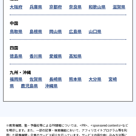
大阪府
兵庫県
京都府
奈良県
和歌山県
滋賀県
中国
鳥取県
島根県
岡山県
広島県
山口県
四国
徳島県
香川県
愛媛県
高知県
九州・沖縄
福岡県
佐賀県
長崎県
熊本県
大分県
宮崎
県
鹿児島県
沖縄県
※教育機関、塾・予備校等によるPR情報については、<PR>、<sponsored contents>など
を明示します。また、一部の記事・検索機能において、アフィリエイトプログラム等を利
用した提携機関・企業のサービス紹介を行っています。サービス内容や申し込み方法等に