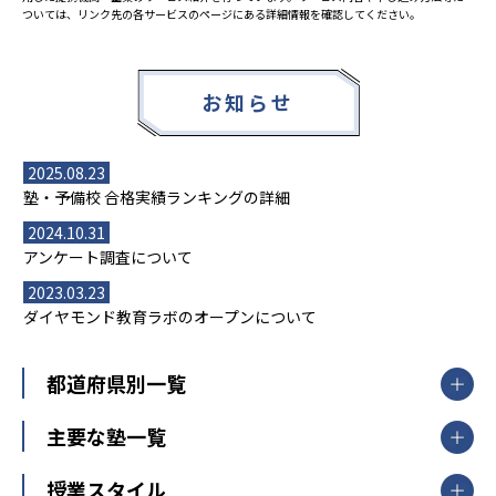
ついては、リンク先の各サービスのページにある詳細情報を確認してください。
お知らせ
2025.08.23
塾・予備校 合格実績ランキングの詳細
2024.10.31
アンケート調査について
2023.03.23
ダイヤモンド教育ラボのオープンについて
都道府県別一覧
北海道・東北
主要な塾一覧
北海道
青森県
岩手県
宮城県
秋田県
【掲載塾一覧を見る】
授業スタイル
山形県
福島県