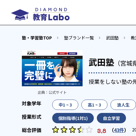
塾・学習塾TOP
塾ブランド一覧
武田塾
教
武田塾
（宮城
授業をしない塾の
出典：
公式サイト
中1 ~ 3
高1 ~ 3
浪人生
個別指導(1対1)
自立学習
（
43件
）
3.8
2