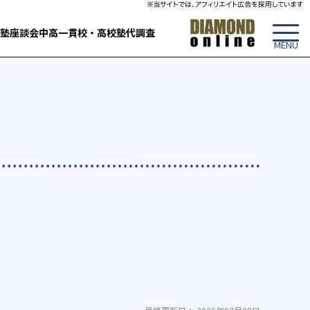
塾
座談会
中高一貫校・高校
塾代調査