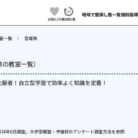
地域で塾探し
塾一覧
個別指導
室一覧
宮城県
県の教室一覧）
先駆者！自立型学習で効率よく知識を定着！
024年6月調査。
大学受験塾・予備校のアンケート調査方法
を参照