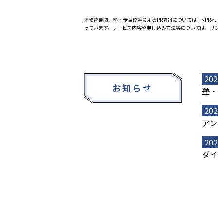
※教育機関、塾・予備校等によるPR情報については、<PR>、
っています。サービス内容や申し込み方法等については、リ
202
お知らせ
塾・
202
アン
202
ダイ