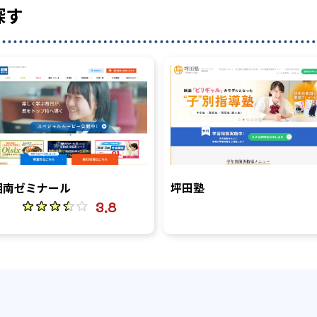
探す
湘南ゼミナール
坪田塾
3.8