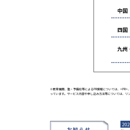
中国
四国
九州
※教育機関、塾・予備校等によるPR情報については、<PR>、
っています。サービス内容や申し込み方法等については、リ
202
お知らせ