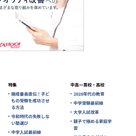
特集
中高一貫校・高校
開成番長直伝！子ど
2020年代の教育
もの受験を成功させ
中学受験最前線
る方法
大学入試改革
令和時代の失敗しな
親子で極める家庭学
い塾選び
習
中学入試最前線