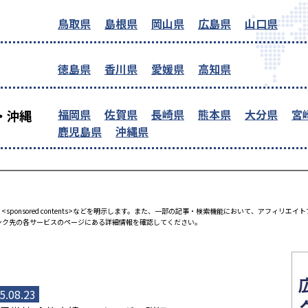
鳥取県
島根県
岡山県
広島県
山口県
徳島県
香川県
愛媛県
高知県
福岡県
佐賀県
長崎県
熊本県
大分県
宮
・沖縄
鹿児島県
沖縄県
<sponsored contents>などを明示します。また、一部の記事・検索機能において、アフィリ
ンク先の各サービスのページにある詳細情報を確認してください。
5.08.23