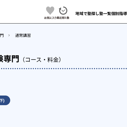
地域で塾探し
塾一覧
個別指導
門
通常講習
験専門
（コース・料金）
下)