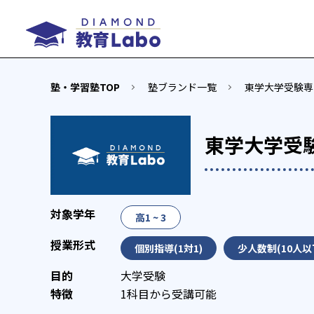
塾・学習塾TOP
塾ブランド一覧
東学大学受験専
東学大学受
高1 ~ 3
個別指導(1対1)
少人数制(10人以
大学受験
1科目から受講可能