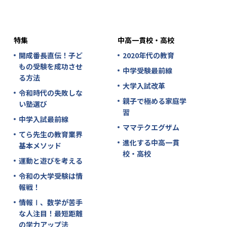
特集
中高一貫校・高校
開成番長直伝！子ど
2020年代の教育
もの受験を成功させ
中学受験最前線
る方法
大学入試改革
令和時代の失敗しな
親子で極める家庭学
い塾選び
習
中学入試最前線
ママテクエグザム
てら先生の教育業界
進化する中高一貫
基本メソッド
校・高校
運動と遊びを考える
令和の大学受験は情
報戦！
情報Ⅰ、数学が苦手
な人注目！最短距離
の学力アップ法