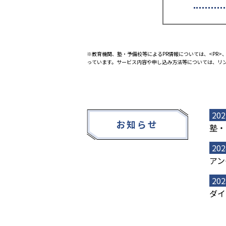
※教育機関、塾・予備校等によるPR情報については、<PR>、
っています。サービス内容や申し込み方法等については、リ
202
お知らせ
塾・
202
アン
202
ダイ