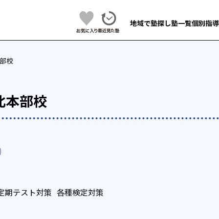
地域で塾探し
塾一覧
個別指導
部校
北本部校
定期テスト対策
各種検定対策