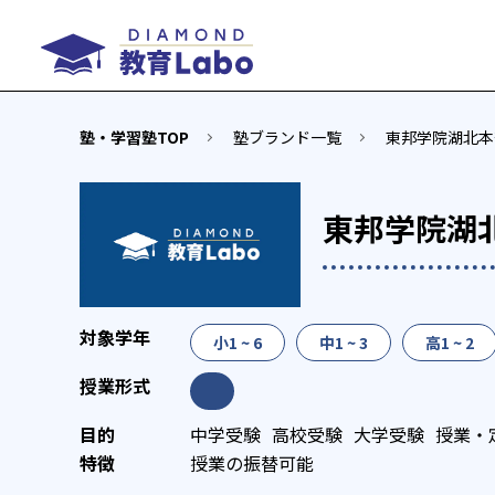
塾・学習塾TOP
塾ブランド一覧
東邦学院湖北本
東邦学院湖
小1 ~ 6
中1 ~ 3
高1 ~ 2
中学受験
高校受験
大学受験
授業・
授業の振替可能