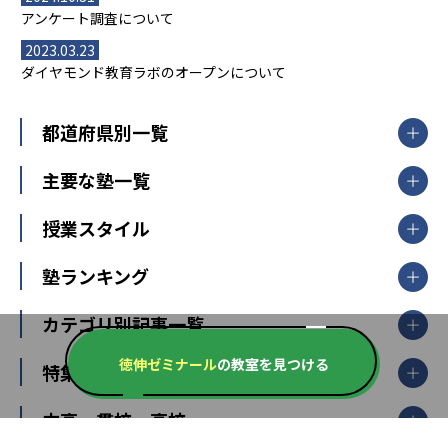
アンケート調査について
2023.03.23
ダイヤモンド教育ラボのオープンについて
都道府県別一覧
北海道・東北
主要な塾一覧
北海道
青森県
岩手県
宮城県
秋田県
【掲載塾一覧を見る】
授業スタイル
山形県
福島県
臨海セミナー
関東
個別指導
塾ランキング
東京個別指導学院
東京都
神奈川県
埼玉県
千葉県
茨城県
集団授業
個別指導塾TOMAS
栃木県
群馬県
中学受験ランキング
カテゴリ別記事一覧
オンライン指導
明光義塾
大学受験ランキング
北陸
映像授業
ナビ個別指導学院
徳伸ゼミナール
の教室を見つける
中学受験
特集
新潟県
富山県
石川県
福井県
個別教室のトライ
高校受験
東進ハイスクール
中部
開成番長直伝！子どもの受験を成功させる方法
中高一貫校・高校
大学受験
武田塾
愛知県
静岡県
岐阜県
三重県
長野県
令和時代の失敗しない塾選び
資格取得・学び直し