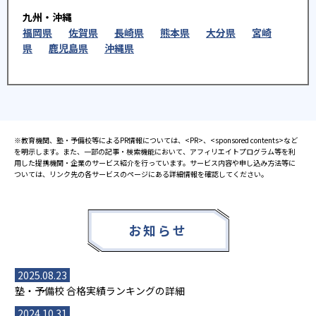
九州・沖縄
福岡県
佐賀県
長崎県
熊本県
大分県
宮崎
県
鹿児島県
沖縄県
※教育機関、塾・予備校等によるPR情報については、<PR>、<sponsored contents>など
を明示します。また、一部の記事・検索機能において、アフィリエイトプログラム等を利
用した提携機関・企業のサービス紹介を行っています。サービス内容や申し込み方法等に
ついては、リンク先の各サービスのページにある詳細情報を確認してください。
お知らせ
2025.08.23
塾・予備校 合格実績ランキングの詳細
2024.10.31