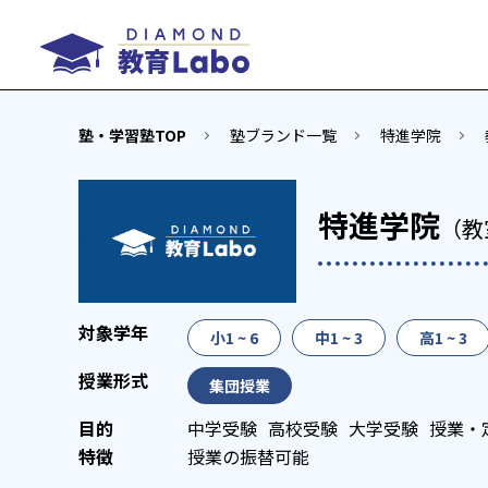
塾・学習塾TOP
塾ブランド一覧
特進学院
特進学院
（教
小1 ~ 6
中1 ~ 3
高1 ~ 3
集団授業
中学受験
高校受験
大学受験
授業・
授業の振替可能