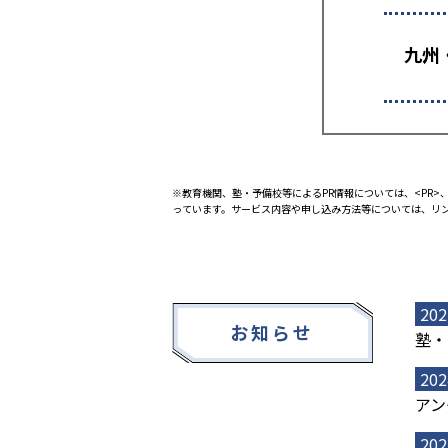
九州
※教育機関、塾・予備校等によるPR情報については、<PR>、
っています。サービス内容や申し込み方法等については、リ
202
お知らせ
塾・
202
アン
202