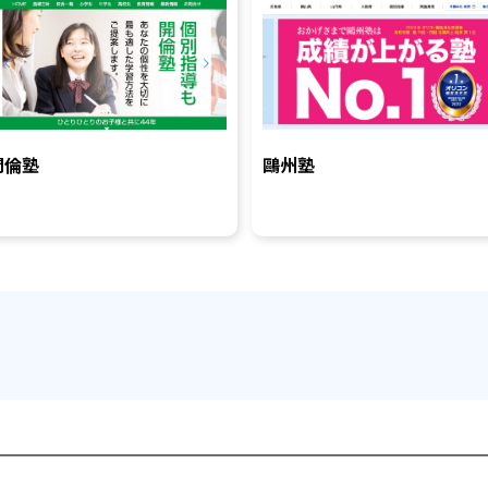
開倫塾
鷗州塾
を探す