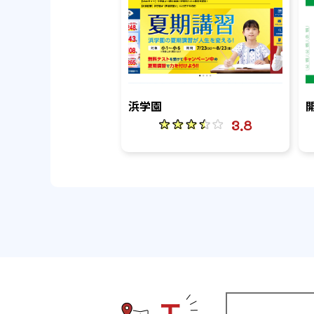
浜学園
3.8
エリアから塾