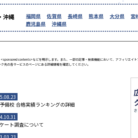
福岡県
佐賀県
長崎県
熊本県
大分県
宮
・沖縄
鹿児島県
沖縄県
<sponsored contents>などを明示します。また、一部の記事・検索機能において、アフィリ
ンク先の各サービスのページにある詳細情報を確認してください。
5.08.23
予備校 合格実績ランキングの詳細
4.10.31
ケート調査について
3.03.23