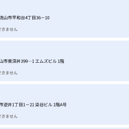
流山市平和台4丁目36－10
できません
市東深井399―1 エムズビル 1階
できません
逆井1丁目1－21 染谷ビル 1階A号
できません