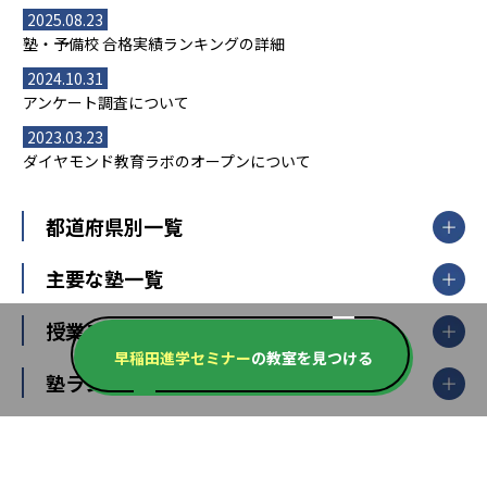
2025.08.23
塾・予備校 合格実績ランキングの詳細
2024.10.31
アンケート調査について
2023.03.23
ダイヤモンド教育ラボのオープンについて
都道府県別一覧
北海道・東北
主要な塾一覧
北海道
青森県
岩手県
宮城県
秋田県
【掲載塾一覧を見る】
授業スタイル
山形県
福島県
臨海セミナー
早稲田進学セミナー
の教室を見つける
関東
個別指導
塾ランキング
東京個別指導学院
東京都
神奈川県
埼玉県
千葉県
茨城県
集団授業
個別指導塾TOMAS
栃木県
群馬県
中学受験ランキング
カテゴリ別記事一覧
オンライン指導
明光義塾
大学受験ランキング
北陸
映像授業
ナビ個別指導学院
中学受験