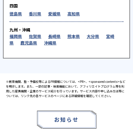
四国
徳島県
香川県
愛媛県
高知県
九州・沖縄
福岡県
佐賀県
長崎県
熊本県
大分県
宮崎
県
鹿児島県
沖縄県
※教育機関、塾・予備校等によるPR情報については、<PR>、<sponsored contents>など
を明示します。また、一部の記事・検索機能において、アフィリエイトプログラム等を利
用した提携機関・企業のサービス紹介を行っています。サービス内容や申し込み方法等に
ついては、リンク先の各サービスのページにある詳細情報を確認してください。
お知らせ