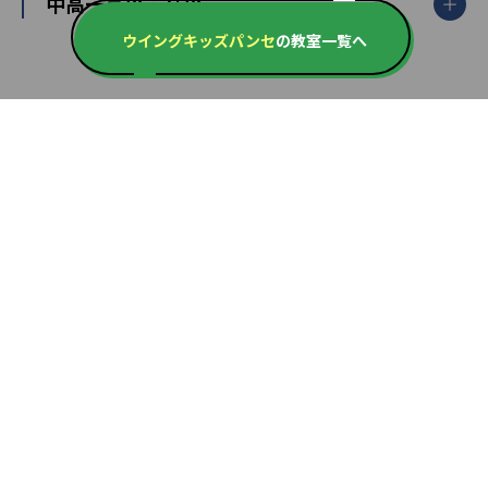
開成番長直伝！子どもの受験を成功させる方法
中高一貫校・高校
大学受験
武田塾
愛知県
静岡県
岐阜県
三重県
長野県
令和時代の失敗しない塾選び
資格取得・学び直し
ウイングキッズパンセ
の教室一覧へ
山梨県
2020年代の教育
中学入試最前線
教育費・塾代
中学受験最前線
近畿
てら先生の教育業界基本メソッド
座談会
大学入試改革
大阪府
運動と遊びを考える
兵庫県
京都府
奈良県
和歌山県
教育全般
親子で極める家庭学習
滋賀県
令和の大学受験は情報戦！
大学受験塾の選び方
ママテクエグザム
情報Ⅰ、数学が苦手な人注目！最短距離の学力
中学受験に熱心な市区町村ランキング
中国
進化する中高一貫校・高校
アップ法
小学校受験
鳥取県
島根県
岡山県
広島県
山口県
悩み多き「大学受験」相談室
家庭教師
四国
英語・英会話・英検対策
徳島県
香川県
愛媛県
高知県
小学校教師が解説！中学受験のリアル
教育ニュース最前線
九州・沖縄
教育ジャーナリストが徹底解説！ 大学受験の羅
福岡県
佐賀県
長崎県
熊本県
大分県
針盤
宮崎県
鹿児島県
沖縄県
編集方針・編集体制
お問い合わせ