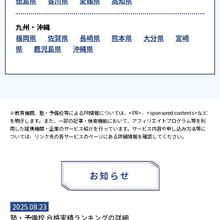
徳島県
香川県
愛媛県
高知県
九州・沖縄
福岡県
佐賀県
長崎県
熊本県
大分県
宮崎
県
鹿児島県
沖縄県
※教育機関、塾・予備校等によるPR情報については、<PR>、<sponsored contents>など
を明示します。また、一部の記事・検索機能において、アフィリエイトプログラム等を利
用した提携機関・企業のサービス紹介を行っています。サービス内容や申し込み方法等に
ついては、リンク先の各サービスのページにある詳細情報を確認してください。
お知らせ
2025.08.23
塾・予備校 合格実績ランキングの詳細