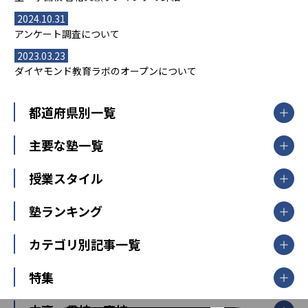
2024.10.31
アンケート調査について
2023.03.23
ダイヤモンド教育ラボのオープンについて
都道府県別一覧
北海道・東北
主要な塾一覧
北海道
青森県
岩手県
宮城県
秋田県
【掲載塾一覧を見る】
授業スタイル
山形県
福島県
臨海セミナー
関東
個別指導
塾ランキング
東京個別指導学院
東京都
神奈川県
埼玉県
千葉県
茨城県
集団授業
個別指導塾TOMAS
栃木県
群馬県
中学受験ランキング
カテゴリ別記事一覧
オンライン指導
明光義塾
大学受験ランキング
北陸
映像授業
ナビ個別指導学院
中学受験
特集
新潟県
富山県
石川県
福井県
個別教室のトライ
高校受験
東進ハイスクール
中部