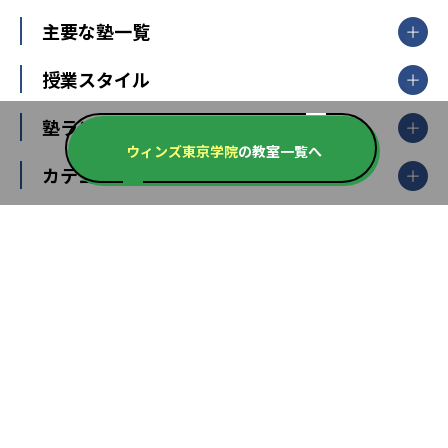
北海道・東北
主要な塾一覧
北海道
青森県
岩手県
宮城県
秋田県
【掲載塾一覧を見る】
授業スタイル
山形県
福島県
臨海セミナー
関東
個別指導
塾ランキング
東京個別指導学院
東京都
神奈川県
埼玉県
千葉県
茨城県
集団授業
個別指導塾TOMAS
ウィンズ東京学院
の教室一覧へ
栃木県
群馬県
中学受験ランキング
カテゴリ別記事一覧
オンライン指導
明光義塾
大学受験ランキング
北陸
映像授業
ナビ個別指導学院
中学受験
特集
新潟県
富山県
石川県
福井県
個別教室のトライ
高校受験
東進ハイスクール
中部
開成番長直伝！子どもの受験を成功させる方法
中高一貫校・高校
大学受験
武田塾
愛知県
静岡県
岐阜県
三重県
長野県
令和時代の失敗しない塾選び
資格取得・学び直し
山梨県
2020年代の教育
中学入試最前線
教育費・塾代
中学受験最前線
近畿
てら先生の教育業界基本メソッド
座談会
大学入試改革
大阪府
運動と遊びを考える
兵庫県
京都府
奈良県
和歌山県
教育全般
親子で極める家庭学習
滋賀県
令和の大学受験は情報戦！
大学受験塾の選び方
ママテクエグザム
情報Ⅰ、数学が苦手な人注目！最短距離の学力
中学受験に熱心な市区町村ランキング
中国
進化する中高一貫校・高校
アップ法
小学校受験