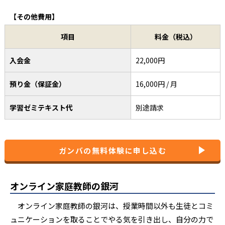
【その他費用】
30分：16,100円 / 月
30分：20,100円 
45分：18,100円 / 月
45分：24,100円 
小学生（中学受験）
項目
料金（税込）
60分：20,100円 / 月
60分：28,100円 
90分：24,100円 / 月
90分：36,100円 
入会金
22,000円
スクロールできます
30分：15,100円 / 月
30分：18,100円 
預り金（保証金）
16,000円 / 月
45分：16,600円 / 月
45分：20,100円 
中学生
60分：18,100円 / 月
60分：24,100円 
学習ゼミテキスト代
90分：21,100円 / 月
別途請求
90分：30,100円 
30分：19,400円 / 月
30分：23,400円 
45分：21,400円 / 月
45分：27,400円 
高校生
ガンバの無料体験に申し込む
60分：23,400円 / 月
60分：31,400円 
90分：27,400円 / 月
90分：39,400円 
オンライン家庭教師の銀河
※参照:
オンライン家庭教師ガンバ公式サイト
。2025年4月時点。税込価格。以
オンライン家庭教師の銀河は、授業時間以外も生徒とコミ
ュニケーションを取ることでやる気を引き出し、自分の力で