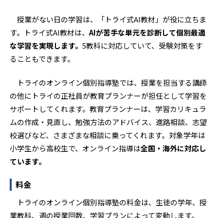
10時間コース
88,000円 / 60分
1時間当
高1～高3
授業がない日の学習は、「トライ式AI教材」が役に立ちま
す。トライ式AI教材は、
AIが苦手な単元を診断して個別最適
20時間コース
な学習を実現します。
5教科に対応していて、受験対策をす
154,000円 / 60分
1時間当
1～高3
ることもできます。
30時間コース
214,500円 / 60分
1時間当
トライのオンライン個別指導塾では、授業を担当する講師
高1～高3
の他にトライの正社員が教育プランナーが担任として学習を
サポートしてくれます。教育プランナーは、学習カリキュラ
※参照:
オンライン東大家庭教師友の会公式サイト
。2025年4月時点。税込価格
ムの作成・見直し、勉強方法のアドバイス、進路相談、志望
校選びなど、さまざまな相談に乗ってくれます。対象学年は
小学生から高校生で、オンライン指導は
全国・海外に対応し
ています。
料金
トライのオンライン個別指導塾の料金は、生徒の学年、授
業教科、週の授業回数、学習プランによって変動します。