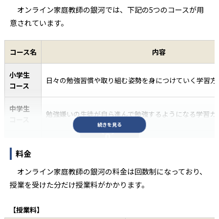
オンライン家庭教師の銀河では、下記の5つのコースが用
意されています。
コース名
内容
小学生
日々の勉強習慣や取り組む姿勢を身につけていく学習方
コース
中学生
勉強嫌いの生徒が自ら進んで勉強するようになる学習カ
コース
続きを見る
高校生
クラス内での順位を上げる推薦対策
料金
コース
スクロールできます
オンライン家庭教師の銀河の料金は回数制になっており、
高校受験
テストの点数にこだわった内申点対策＆受験対策
授業を受けた分だけ授業料がかかります。
コース
大学入試
【授業料】
第一志望合格に向けて、最短で成果を出すための銀河オ