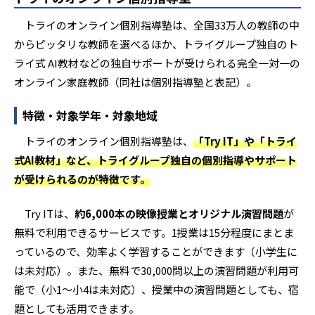
高3・大学受験生
プロ教師：8,800円 / 60分
大学受
トッププロ教師：11,000円 / 60分
トライのオンライン個別指導塾は、全国33万人の教師の中
カスタマイズコース
6,600円 / 60分
上記コ
中1～中3
からピッタリな教師を選べるほか、トライグループ独自のト
内部進学コース
スタンダード教師：4,510円 / 60分
学校推
ライ式 AI教材などの独自サポートが受けられる完全一対一の
高1～高3
プレミアム教師：6,270円 / 60分
スクロールできます
10時間コース
オンライン家庭教師（同社は個別指導塾と表記）。
88,000円 / 60分
1時間当
中1～中3
塾対応コース
スタンダード教師：6,600円 / 60分
鉄緑会
特徴・対象学年・対象地域
高1～高3
プレミアム教師：7,150円 / 60分
一緒に
20時間コース
154,000円 / 60分
1時間当
中1～中3
トライのオンライン個別指導塾は、
「Try IT」や「トライ
医学部コース
スタンダード教師：8,800円 / 60分
医学部
式AI教材」など、トライグループ独自の個別指導やサポート
高1～高3
プレミアム教師：9,350円 / 60分
30時間コース
が受けられるのが特徴です。
214,500円 / 60分
1時間当
中1～中3
スタンダード教師：6,600円 / 60分
①帰国子
Try ITは、
約6,000本の映像授業とオリジナル演習問題
が
英語特化コース
プレミアム教師：7,150円 / 60分
④TOE
※参照:
オンライン東大家庭教師友の会公式サイト
。2025年4月時点。税込価格
高1～高3
プロ教師：8,800円 / 60分
のいず
無料で利用できるサービスです。1授業は15分程度にまとま
トッププロ教師：11,000円 / 60分
主に英
っているので、効率よく学習することができます（小学生に
は未対応）。また、無料で30,000問以上の演習問題が利用可
カスタマイズコース
6,600円 / 60分
上記コ
能で（小1〜小4は未対応）、授業中の演習問題としても、宿
高1～高3
題としても活用できます。