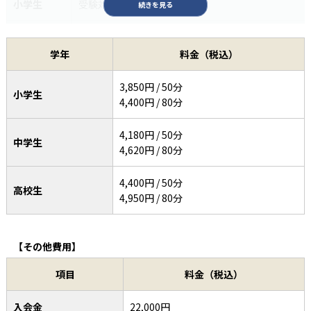
小学生
受験対策コース
続きを見る
小学生
帰国子女コース
学年
料金（税込）
中学生
学校授業＋基礎実践コース
3,850円 / 50分
小学生
中学生
定期テスト対策コース
4,400円 / 80分
基礎力完成定期テスト
4,180円 / 50分
中学生
中学生
・入試対策総合コース
4,620円 / 80分
中学生
私立受験対策コース
4,400円 / 50分
高校生
4,950円 / 80分
スクロールできます
中学生
中高一貫校対策
【その他費用】
中学生
帰国子女コース
項目
料金（税込）
高校生
高校基礎コース
入会金
22,000円