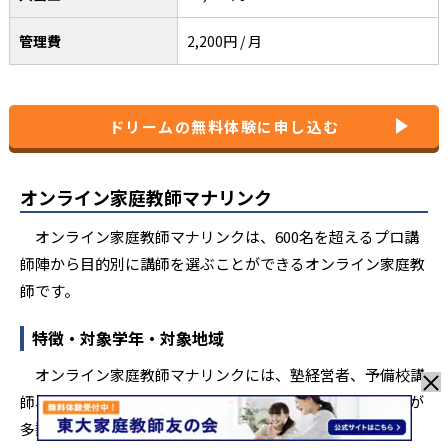
高校生
大学受験コース
管理費
2,200円 / 月
難関大学受験コース
高校生
※「難関」の基準は要問い合わせ
高校生
私立内部進学コース
ドリームの無料体験に申し込む
高校生
帰国子女コース
オンライン家庭教師マナリンク
※参照: オンライン家庭教師ドリーム公式サイト
小学生
・
中学生
・
高校生
。20
オンライン家庭教師マナリンクは、600名を超えるプロ講
師陣から目的別に講師を選ぶことができるオンライン家庭教
師です。
特徴・対象学年・対象地域
オンライン家庭教師マナリンクには、塾経営者、予備校講
師、元教員など、豊富な指導経験とキャリアを有する講師が
多数在籍しています。
コースは、中学受験、定期テスト対