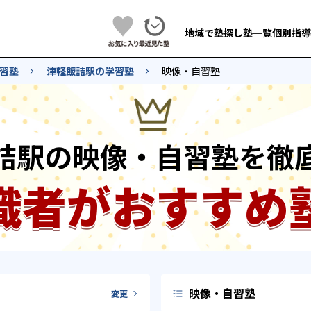
地域で塾探し
塾一覧
個別指導
習塾
津軽飯詰駅の学習塾
映像・自習塾
詰駅の映像・自習塾を徹
識者がおすすめ
映像・自習塾
変更