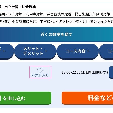
導
自立学習
映像授業
定期テスト対策
内申点対策
学習習慣の定着
総合型選抜(旧AO)対策
替可能
不登校生に対応
学習にPC・タブレットを利用
オンライン対
近くの教室を探す
に
メリット・
コース内容
コ
デメリット
13:00-22:00(土日祝日問わず)
)
料金など
を申し込む