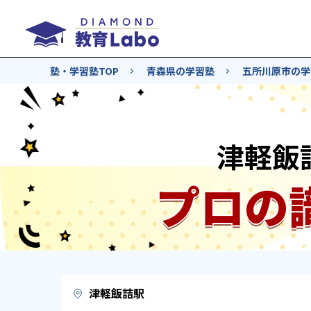
塾・学習塾TOP
青森県の学習塾
五所川原市の学
津軽飯
プロの
津軽飯詰駅