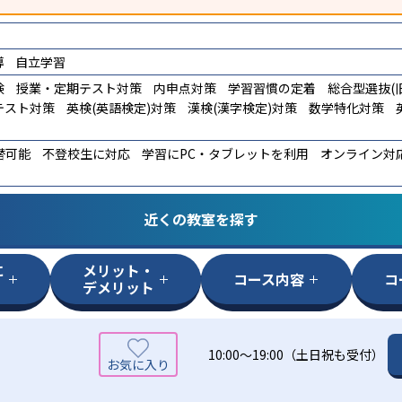
導
自立学習
験
授業・定期テスト対策
内申点対策
学習習慣の定着
総合型選抜(旧
テスト対策
英検(英語検定)対策
漢検(漢字検定)対策
数学特化対策
替可能
不登校生に対応
学習にPC・タブレットを利用
オンライン対
近くの教室を探す
に
メリット・
コース内容
コ
デメリット
10:00～19:00（土日祝も受付）