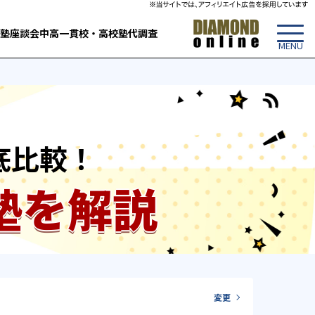
塾
座談会
中高一貫校・高校
塾代調査
底比較！
塾を解説
変更