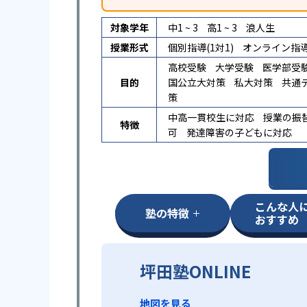
対象学年
中1 ~ 3
高1 ~ 3
浪人生
授業形式
個別指導(1対1)
オンライン指
高校受験
大学受験
医学部受
目的
国公立大対策
私大対策
共通
策
中高一貫校生に対応
授業の振
特徴
可
発達障害の子どもに対応
こんな人
塾の特徴
おすすめ
坪田塾ONLINE
地図を見る