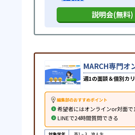
説明会(無料)
MARCH専門オ
週1の面談＆個別カリ
編集部のおすすめポイント
希望者にはオンラインor対面で
LINEで24時間質問できる
対象学年
高1 ~ 3
浪人生