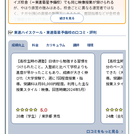
イズ校舎（＝東進衛星予備校）でも同じ映像授業が受けられる
が、やはり直営の強みはある。校舎ごとに異なる運営者ではな
く、ナガセ(株)の直接の管理下にあるため、面談指導などが全校舎
続きを見る
で徹底されていて安心できる。
東進衛星予備校は、運営会社により指導方針や校舎のルールが異
なる。体験授業では、授業のみで判断するのではなく、担当者や
東進ハイスクール・東進衛星予備校の口コミ・評判
校舎雰囲気、校舎での合格実績などを確認すると良いだろう。
成績向上
料金
カリキュラム
講師
環境
【高校生時の通塾】日頃から勉強する習慣を
【高校生時の通
つけられたこと。入塾前と比べて学校よりも
分のペースで進
進度が早かったこともあり、成績が大きく伸
できた（大学受験
びた（大学受験で、週に7回程度授業・指
導。受講料は月8
導。受講料は月80,000円程度。利用した主な
授業スタイル：映
授業スタイル：映像。回答時期2024年5月）
5.0
5
20歳（学生） / 東京都 男性
24歳（会社員<正
口コミをもっと見る