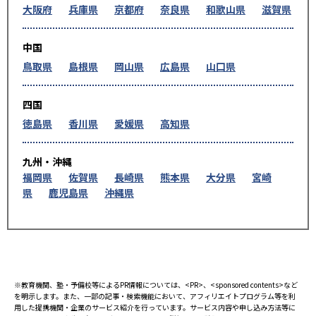
大阪府
兵庫県
京都府
奈良県
和歌山県
滋賀県
中国
鳥取県
島根県
岡山県
広島県
山口県
四国
徳島県
香川県
愛媛県
高知県
九州・沖縄
福岡県
佐賀県
長崎県
熊本県
大分県
宮崎
県
鹿児島県
沖縄県
※教育機関、塾・予備校等によるPR情報については、<PR>、<sponsored contents>など
を明示します。また、一部の記事・検索機能において、アフィリエイトプログラム等を利
用した提携機関・企業のサービス紹介を行っています。サービス内容や申し込み方法等に