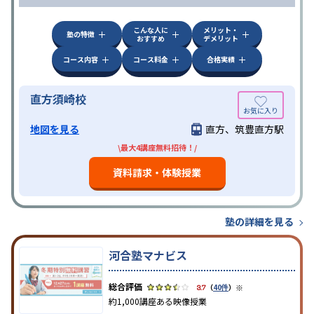
こんな人に
メリット・
塾の特徴
おすすめ
デメリット
コース内容
コース料金
合格実績
直方須崎校
地図を見る
直方、筑豊直方駅
\最大4講座無料招待！/
資料請求・体験授業
塾の詳細を見る
河合塾マナビス
※
3.7
（
40件
）
約1,000講座ある映像授業