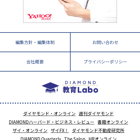
教育ニュース最前線
九州・沖縄
教育ジャーナリストが徹底解説！ 大学受験の羅
福岡県
佐賀県
長崎県
熊本県
大分県
針盤
宮崎県
鹿児島県
沖縄県
編集方針・編集体制
お問い合わせ
会社概要
プライバシーポリシー
ダイヤモンド・オンライン
週刊ダイヤモンド
DIAMONDハーバード・ビジネス・レビュー
書籍オンライン
ザイ・オンライン
ザイFX！
ダイヤモンド不動産研究所
DIAMOND Quarterly
The Salon
HRオンライン