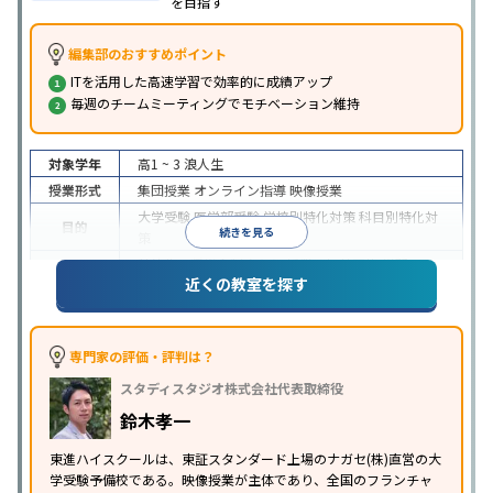
を目指す
編集部のおすすめポイント
ITを活用した高速学習で効率的に成績アップ
毎週のチームミーティングでモチベーション維持
対象学年
高1 ~ 3
浪人生
授業形式
集団授業
オンライン指導
映像授業
大学受験
医学部受験
学校別特化対策
科目別特化対
目的
続きを見る
策
特待生・奨学金制度あり
授業の振替可能
学習に
近くの教室を探す
特徴
PC・タブレットを利用
1科目から受講可能
季節講
習のみの受講可
※2024年6月調査。
大学受験塾・予備校のアンケート調査方法
を参照
専門家の評価・評判は？
スタディスタジオ株式会社代表取締役
鈴木孝一
東進ハイスクールは、東証スタンダード上場のナガセ(株)直営の大
学受験予備校である。映像授業が主体であり、全国のフランチャ