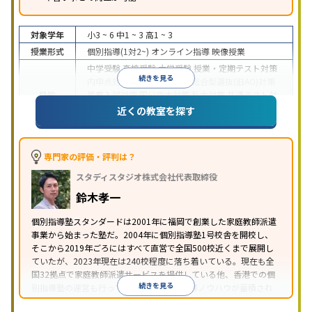
対象学年
小3 ~ 6
中1 ~ 3
高1 ~ 3
授業形式
個別指導(1対2~)
オンライン指導
映像授業
中学受験
高校受験
大学受験
授業・定期テスト対策
続きを見る
内申点対策
学習習慣の定着
総合型選抜(旧AO)対策
目的
推薦入試対策
国公立大対策
私大対策
共通テスト対
策
英検(英語検定)対策
漢検(漢字検定)対策
数学特化
近くの教室を探す
対策
中高一貫校生に対応
授業の振替可能
不登校生に対
応
学習にPC・タブレットを利用
オンライン対応
1
専門家の評価・評判は？
特徴
科目から受講可能
季節講習のみの受講可
自習室あ
スタディスタジオ株式会社代表取締役
り
鈴木孝一
個別指導塾スタンダードは2001年に福岡で創業した家庭教師派遣
事業から始まった塾だ。2004年に個別指導塾1号校舎を開校し、
そこから2019年ごろにはすべて直営で全国500校近くまで展開し
ていたが、2023年現在は240校程度に落ち着いている。現在も全
国32拠点で家庭教師派遣サービスを提供している他、香港での個
続きを見る
別指導塾の運営も行っており、汎用的な指導ノウハウが蓄積され
ていることが伺える。