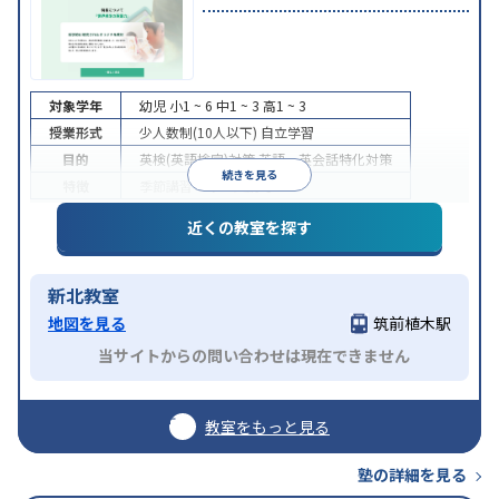
対象学年
幼児
小1 ~ 6
中1 ~ 3
高1 ~ 3
授業形式
少人数制(10人以下)
自立学習
目的
英検(英語検定)対策
英語・英会話特化対策
続きを見る
特徴
季節講習のみの受講可
近くの教室を探す
新北教室
地図を見る
筑前植木駅
当サイトからの問い合わせは現在できません
教室をもっと見る
塾の詳細を見る