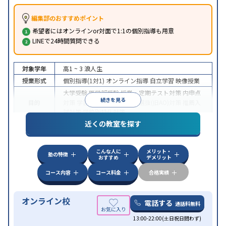
編集部のおすすめポイント
希望者にはオンラインor対面で1:1の個別指導も用意
LINEで24時間質問できる
対象学年
高1 ~ 3
浪人生
授業形式
個別指導(1対1)
オンライン指導
自立学習
映像授業
大学受験
医学部受験
授業・定期テスト対策
内申点
続きを見る
目的
対策
学習習慣の定着
総合型選抜(旧AO)対策
推薦入
試対策
学校別特化対策
近くの教室を探す
中高一貫校生に対応
授業の振替可能
不登校生に対
特徴
応
学習にPC・タブレットを利用
オンライン対応
1
科目から受講可能
こんな人に
メリット・
塾の特徴
おすすめ
デメリット
コース内容
コース料金
合格実績
オンライン校
電話する
通話料無料
13:00-22:00(土日祝日問わず)