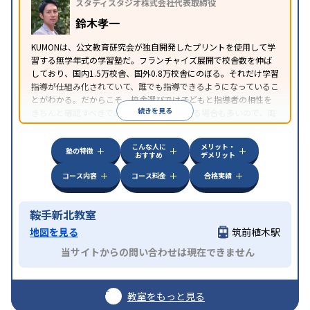
スタディスタジオ株式会社代表取締役
鈴木孝一
KUMONは、公文教育研究会が独自開発したプリントを使用して学
習する無学年式の学習塾だ。フランチャイズ展開で校舎数を伸ば
しており、国内1.5万校舎、国外0.8万校舎にのぼる。それだけ学習
指導が仕組み化されていて、誰でも指導できるようになっているこ
とがわかる。だからこそ、校舎選びでは子どもと指導者の相性を
続きを見る
きちんと確認すべきである。近所に2校舎ある場合も多いので、両
方見学してみることをオススメする。
こんな人に
メリット・
塾の特徴
おすすめ
デメリット
コース内容
コース料金
合格実績
鞍手新北教室
地図を見る
筑前植木駅
当サイトからの問い合わせは現在できません
教室をもっと見る