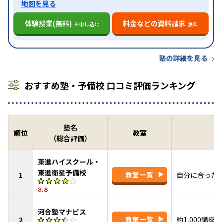
地図を見る
体験授業(無料)
料金などの資料請求
を申し込む
無料
塾の詳細を見る
おすすめ塾・予備校 口コミ評価ランキング
塾名
順位
教室
（総合評価）
東進ハイスクール・
東進衛星予備校
1
教室一覧
自分に合った
3.8
河合塾マナビス
2
教室一覧
約1,000講