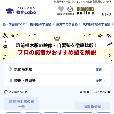
塾・学習塾TOP
福岡県の学習塾
直方市の学習塾
筑前植木駅の学習塾
筑前植木駅の映像・自習塾を徹底比較！
プロの識者がおすすめ塾を解説
筑前植木駅
変更
映像・自習塾
変更
表示順について
全7件中 1〜7件を表示中
筑前植木駅の塾
一覧
個別指導塾