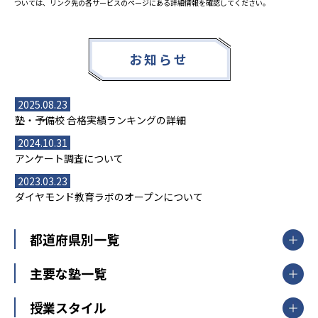
ついては、リンク先の各サービスのページにある詳細情報を確認してください。
お知らせ
2025.08.23
塾・予備校 合格実績ランキングの詳細
2024.10.31
アンケート調査について
2023.03.23
ダイヤモンド教育ラボのオープンについて
都道府県別一覧
北海道・東北
主要な塾一覧
北海道
青森県
岩手県
宮城県
秋田県
【掲載塾一覧を見る】
授業スタイル
山形県
福島県