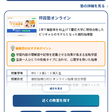
塾の詳細を見る
坪田塾オンライン
1年で偏差値を40上げて慶応大学に現役合格した
ビリギャルのモデルとなった個別指導塾
編集部のおすすめポイント
学習内容の理解度や記憶を定着させる効果が高まる反転学習
生徒一人ひとりの性格タイプに合わせ、心理学を用いた指導
対象学年
中1 ~ 3
高1 ~ 3
浪人生
授業形式
個別指導(1対1)
オンライン指導
自立学習
高校受験
大学受験
医学部受験
授業・定期テスト対
続きを見る
策
内申点対策
学習習慣の定着
総合型選抜(旧AO)対
策
推薦入試対策
学校別特化対策
国公立大対策
私大
目的
対策
共通テスト対策
英検(英語検定)対策
漢検(漢字
近くの教室を探す
検定)対策
数学特化対策
英語・英会話特化対策
その
他科目別特化対策