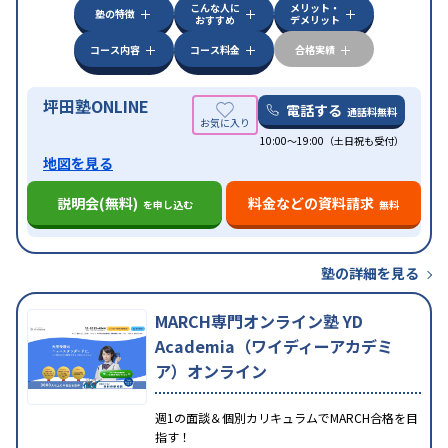
こんな人に
メリット・
中高一貫校生に対応
授業の振替可能
不登校生に対
塾の特徴
おすすめ
デメリット
応
学習にPC・タブレットを利用
オンライン対応
1
特徴
科目から受講可能
季節講習のみの受講可
発達障害
コース内容
コース料金
合格実績
の子どもに対応
坪田塾ONLINE
電話する
通話料無料
10:00～19:00（土日祝も受付）
地図を見る
説明会(無料)
料金などの資料請求
を申し込む
無料
塾の詳細を見る
MARCH専門オンライン塾 YD
Academia（ワイディーアカデミ
ア）オンライン
週1の面談＆個別カリキュラムでMARCH合格を目
指す！