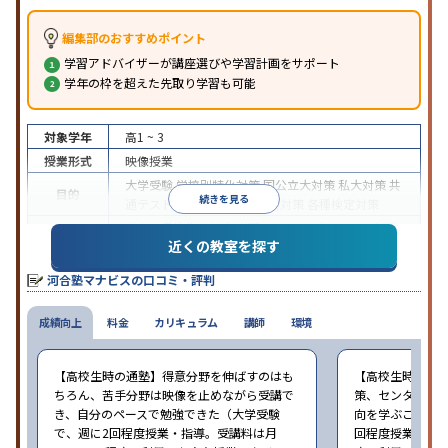
編集部のおすすめポイント
学習アドバイザーが講座選びや学習計画をサポート
学年の枠を超えた先取り学習も可能
対象学年
高1 ~ 3
授業形式
映像授業
大学受験
学校別特化対策
国公立大対策
私大対策
共
目的
続きを見る
通テスト対策
英検(英語検定)対策
各種検定対策
中高一貫校生に対応
学習にPC・タブレットを利用
近くの教室を探す
特徴
1科目から受講可能
季節講習のみの受講可
自習室あ
り
河合塾マナビスの口コミ・評判
※2024年6月調査。
大学受験塾・予備校のアンケート調査方法
を参照
成績向上
料金
カリキュラム
講師
環境
【高校生時の通塾】得意分野を伸ばすのはも
【高校生時の通
ちろん、苦手分野は映像を止めながら受講で
策、センター試
き、自分のペースで勉強できた（大学受験
向を学ぶことがで
で、週に2回程度授業・指導。受講料は月
回程度授業・指導