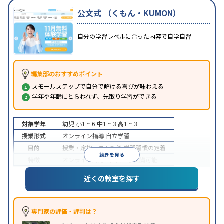
公文式 （くもん・KUMON）
自分の学習レベルに合った内容で自学自習
編集部のおすすめポイント
スモールステップで自分で解ける喜びが味わえる
学年や年齢にとらわれず、先取り学習ができる
対象学年
幼児
小1 ~ 6
中1 ~ 3
高1 ~ 3
授業形式
オンライン指導
自立学習
目的
授業・定期テスト対策
学習習慣の定着
続きを見る
特徴
オンライン対応
1科目から受講可能
近くの教室を探す
専門家の評価・評判は？