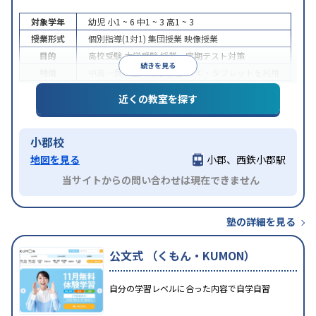
対象学年
幼児
小1 ~ 6
中1 ~ 3
高1 ~ 3
授業形式
個別指導(1対1)
集団授業
映像授業
目的
高校受験
大学受験
授業・定期テスト対策
続きを見る
特徴
中高一貫校生に対応
学習にPC・タブレットを利用
近くの教室を探す
小郡校
地図を見る
小郡、西鉄小郡駅
当サイトからの問い合わせは現在できません
塾の詳細を見る
公文式 （くもん・KUMON）
自分の学習レベルに合った内容で自学自習