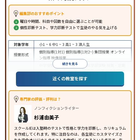
編集部のおすすめポイント
曜日や時間、科目や回数を自由に選ぶことが可能
個性診断テスト、学力診断テストで生徒のやる気を上げる
対象学年
小1 ~ 6
中1 ~ 3
高1 ~ 3
浪人生
個別指導(1対1)
個別指導(1対2~)
集団授業
オンライ
授業形式
ン指導
映像授業
続きを見る
中学受験
高校受験
大学受験
医学部受験
授業・定期
テスト対策
内申点対策
学習習慣の定着
総合型選抜
(旧AO)対策
推薦入試対策
学校別特化対策
国公立大
近くの教室を探す
目的
対策
私大対策
共通テスト対策
英検(英語検定)対策
漢検(漢字検定)対策
数学特化対策
その他科目別特化
対策
専門家の評価・評判は？
中高一貫校生に対応
オンライン対応
1科目から受講
特徴
ノンフィクションライター
可能
季節講習のみの受講可
自習室あり
※2023年3月調査。
小学校高学年の個別指導塾アンケート調査方法
を参
杉浦由美子
照
スクールIEは入塾時のテストで性格と学力を診断し、カリキュラム
を作成してくれます。特に注目なのは、各生徒にカスタマイズさ
れた完全オリジナルテキストを作成してくれるという点です。生