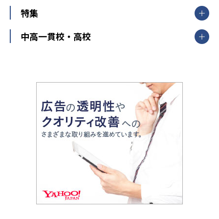
大学受験ランキング
北陸
映像授業
ナビ個別指導学院
中学受験
特集
新潟県
富山県
石川県
福井県
個別教室のトライ
高校受験
東進ハイスクール
中部
開成番長直伝！子どもの受験を成功させる方法
中高一貫校・高校
大学受験
武田塾
愛知県
静岡県
岐阜県
三重県
長野県
令和時代の失敗しない塾選び
資格取得・学び直し
山梨県
2020年代の教育
中学入試最前線
教育費・塾代
中学受験最前線
近畿
てら先生の教育業界基本メソッド
座談会
大学入試改革
大阪府
運動と遊びを考える
兵庫県
京都府
奈良県
和歌山県
教育全般
親子で極める家庭学習
滋賀県
令和の大学受験は情報戦！
大学受験塾の選び方
ママテクエグザム
情報Ⅰ、数学が苦手な人注目！最短距離の学力
中学受験に熱心な市区町村ランキング
中国
進化する中高一貫校・高校
アップ法
小学校受験
鳥取県
島根県
岡山県
広島県
山口県
悩み多き「大学受験」相談室
家庭教師
四国
英語・英会話・英検対策
徳島県
香川県
愛媛県
高知県
小学校教師が解説！中学受験のリアル
教育ニュース最前線
九州・沖縄
教育ジャーナリストが徹底解説！ 大学受験の羅
福岡県
佐賀県
長崎県
熊本県
大分県
針盤
宮崎県
鹿児島県
沖縄県