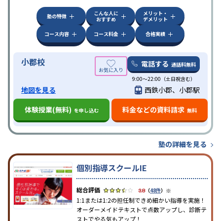
こんな人に
メリット・
塾の特徴
おすすめ
デメリット
コース内容
コース料金
合格実績
小郡校
電話する
通話料無料
9:00～22:00（土日祝含む）
地図を見る
西鉄小郡、小郡駅
体験授業(無料)
料金などの資料請求
を申し込む
無料
塾の詳細を見る
個別指導スクールIE
※
3.8
（
48件
）
1:1または1:2の担任制できめ細かい指導を実施！
オーダーメイドテキストで点数アップし、診断テ
ストでやる気もアップ！