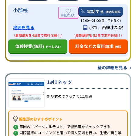
小郡校
電話する
通話料無料
12:00～21:00(日・月を除く)
地図を見る
小郡、西鉄小郡駅
\夏期講習を4回まで無料体験！/
\夏期講習を4回まで無料体験！/
体験授業(無料)
料金などの資料請求
を申し込む
無料
塾の詳細を見る
1対1ネッツ
対話式のつきっきり1:1指導
編集部のおすすめポイント
毎回の「パーソナルテスト」で習熟度をチェックできる
国際基準のコーチングを用いて個人面談を行い、生徒が自ら学