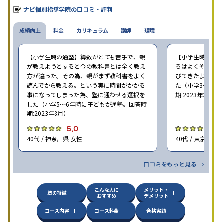
せたテキストを使った「先取り学習」で理解度を深められます。
ナビ個別指導学院の口コミ・評判
成績向上
料金
カリキュラム
講師
環境
【小学生時の通塾】算数がとても苦手で、親
【小学生時の通
が教えようとすると今の教科書とは全く教え
ろはよくやり方
方が違った。その為、親がまず教科書をよく
びてきたようで
読んでから教える。という実に時間がかかる
た（小学3〜6年
事になってしまった為、塾に通わせる選択を
期:2023年3月）
した（小学5〜6年時に子どもが通塾。回答時
期:2023年3月）
5.0
4
40代 / 神奈川県 女性
40代 / 東京都 女
口コミをもっと見る
こんな人に
メリット・
塾の特徴
おすすめ
デメリット
コース内容
コース料金
合格実績