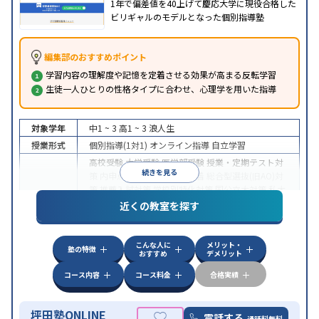
1年で偏差値を40上げて慶応大学に現役合格した
ビリギャルのモデルとなった個別指導塾
編集部のおすすめポイント
学習内容の理解度や記憶を定着させる効果が高まる反転学習
生徒一人ひとりの性格タイプに合わせ、心理学を用いた指導
対象学年
中1 ~ 3
高1 ~ 3
浪人生
授業形式
個別指導(1対1)
オンライン指導
自立学習
高校受験
大学受験
医学部受験
授業・定期テスト対
続きを見る
策
内申点対策
学習習慣の定着
総合型選抜(旧AO)対
策
推薦入試対策
学校別特化対策
国公立大対策
私大
目的
対策
共通テスト対策
英検(英語検定)対策
漢検(漢字
近くの教室を探す
検定)対策
数学特化対策
英語・英会話特化対策
その
他科目別特化対策
こんな人に
メリット・
中高一貫校生に対応
授業の振替可能
不登校生に対
塾の特徴
おすすめ
デメリット
応
学習にPC・タブレットを利用
オンライン対応
1
特徴
科目から受講可能
季節講習のみの受講可
発達障害
コース内容
コース料金
合格実績
の子どもに対応
坪田塾ONLINE
電話する
通話料無料