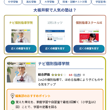
中学受験
高校受験
大学受験
授業・定期テスト対策
学習習慣の
大板井駅で人気の塾は？
ナビ個別指導学院
1対1ネッツ
個別指導スクールIE
近くの教室を探す
近くの教室を探す
近くの教室を探す
ナビ個別指導学院
※
3.5
（
51件
）
1vs2の個別指導で、ほめる指導により子どものや
る気をアップ
編集部のおすすめポイント
覚えた単元を、家庭学習や自習室で最低3回解く（小学生は2
回）ことで、学習の定着を図る