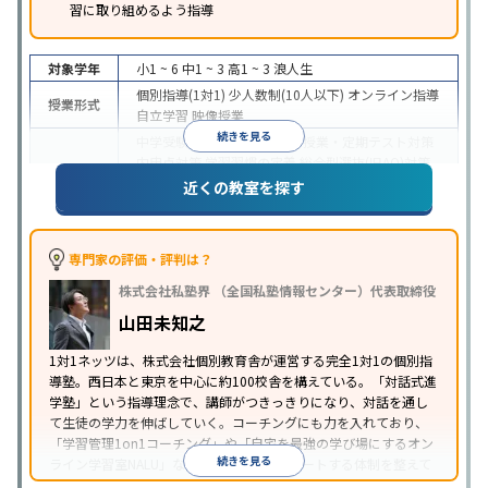
習に取り組めるよう指導
対象学年
小1 ~ 6
中1 ~ 3
高1 ~ 3
浪人生
個別指導(1対1)
少人数制(10人以下)
オンライン指導
授業形式
自立学習
映像授業
続きを見る
中学受験
高校受験
大学受験
授業・定期テスト対策
内申点対策
学習習慣の定着
総合型選抜(旧AO)対策
目的
推薦入試対策
学校別特化対策
国公立大対策
私大対
近くの教室を探す
策
共通テスト対策
英検(英語検定)対策
数学特化対
策
英語・英会話特化対策
その他科目別特化対策
中高一貫校生に対応
授業の振替可能
学習にPC・タ
専門家の評価・評判は？
特徴
ブレットを利用
オンライン対応
1科目から受講可能
株式会社私塾界 （全国私塾情報センター）代表取締役
季節講習のみの受講可
自習室あり
山田未知之
1対1ネッツは、株式会社個別教育舎が運営する完全1対1の個別指
導塾。西日本と東京を中心に約100校舎を構えている。「対話式進
学塾」という指導理念で、講師がつきっきりになり、対話を通し
て生徒の学力を伸ばしていく。コーチングにも力を入れており、
「学習管理1on1コーチング」や「自宅を最強の学び場にするオン
続きを見る
ライン学習室NALU」など、自宅学習もサポートする体制を整えて
いる。