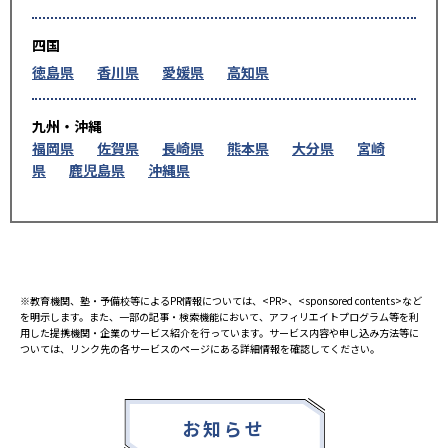
四国
徳島県
香川県
愛媛県
高知県
九州・沖縄
福岡県
佐賀県
長崎県
熊本県
大分県
宮崎
県
鹿児島県
沖縄県
※教育機関、塾・予備校等によるPR情報については、<PR>、<sponsored contents>など
を明示します。また、一部の記事・検索機能において、アフィリエイトプログラム等を利
用した提携機関・企業のサービス紹介を行っています。サービス内容や申し込み方法等に
ついては、リンク先の各サービスのページにある詳細情報を確認してください。
お知らせ