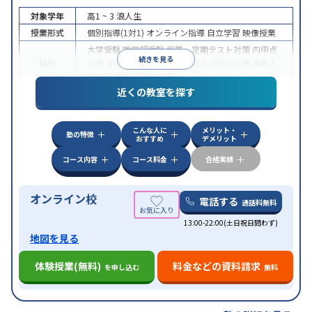
対象学年
高1 ~ 3
浪人生
授業形式
個別指導(1対1)
オンライン指導
自立学習
映像授業
大学受験
医学部受験
授業・定期テスト対策
内申点
続きを見る
目的
対策
学習習慣の定着
総合型選抜(旧AO)対策
推薦入
試対策
学校別特化対策
近くの教室を探す
中高一貫校生に対応
授業の振替可能
不登校生に対
特徴
応
学習にPC・タブレットを利用
オンライン対応
1
科目から受講可能
こんな人に
メリット・
塾の特徴
おすすめ
デメリット
コース内容
コース料金
合格実績
オンライン校
電話する
通話料無料
13:00-22:00(土日祝日問わず)
地図を見る
体験授業(無料)
料金などの資料請求
を申し込む
無料