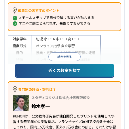
編集部のおすすめポイント
スモールステップで自分で解ける喜びが味わえる
学年や年齢にとらわれず、先取り学習ができる
対象学年
幼児
小1 ~ 6
中1 ~ 3
高1 ~ 3
授業形式
オンライン指導
自立学習
目的
授業・定期テスト対策
学習習慣の定着
続きを見る
特徴
オンライン対応
1科目から受講可能
近くの教室を探す
専門家の評価・評判は？
スタディスタジオ株式会社代表取締役
鈴木孝一
KUMONは、公文教育研究会が独自開発したプリントを使用して学
習する無学年式の学習塾だ。フランチャイズ展開で校舎数を伸ば
しており、国内1.5万校舎、国外0.8万校舎にのぼる。それだけ学習