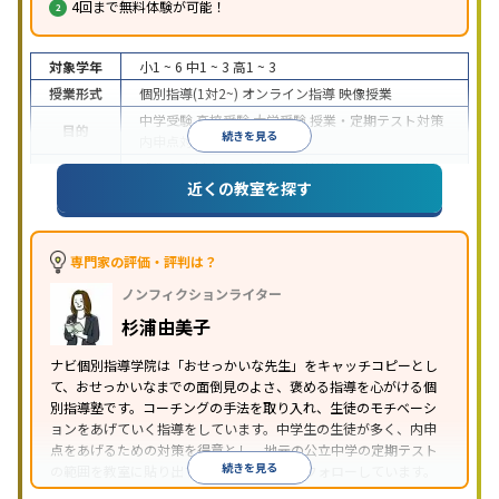
4回まで無料体験が可能！
対象学年
小1 ~ 6
中1 ~ 3
高1 ~ 3
授業形式
個別指導(1対2~)
オンライン指導
映像授業
中学受験
高校受験
大学受験
授業・定期テスト対策
目的
続きを見る
内申点対策
学習習慣の定着
成績保証制度あり
授業の振替可能
オンライン対応
近くの教室を探す
特徴
1科目から受講可能
季節講習のみの受講可
自習室あ
り
※2023年3月調査。
小学校高学年の個別指導塾アンケート調査方法
を参
照
専門家の評価・評判は？
ノンフィクションライター
杉浦由美子
ナビ個別指導学院は「おせっかいな先生」をキャッチコピーとし
て、おせっかいなまでの面倒見のよさ、褒める指導を心がける個
別指導塾です。コーチングの手法を取り入れ、生徒のモチベーシ
ョンをあげていく指導をしています。中学生の生徒が多く、内申
点をあげるための対策を得意とし、地元の公立中学の定期テスト
続きを見る
の範囲を教室に貼り出すなど手厚く学習をフォローしています。
オリジナルテキストを使用しており、特に英語は各教科書に合わ