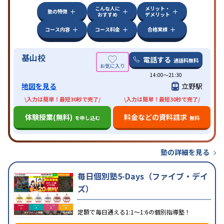
こんな人に
メリット・
塾の特徴
おすすめ
デメリット
コース内容
コース料金
合格実績
基山校
電話する
通話料無料
14:00〜21:30
地図を見る
立野駅
\入力は簡単！最短30秒で完了/
\入力は簡単！最短30秒で完了/
体験授業(無料)
料金などの資料請求
を申し込む
無料
塾の詳細を見る
毎日個別塾5-Days（ファイブ・デイ
ズ）
定額で毎日通える1:1〜1:6の個別指導塾！