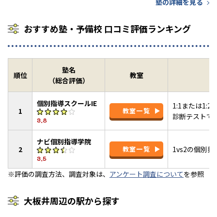
塾の詳細を見る
おすすめ塾・予備校 口コミ評価ランキング
塾名
順位
教室
（総合評価）
個別指導スクールIE
1:1または1
1
教室一覧
診断テストで
3.8
ナビ個別指導学院
2
教室一覧
1vs2の個別
3.5
※評価の調査方法、調査対象は、
アンケート調査について
を参照
大板井周辺の駅から探す