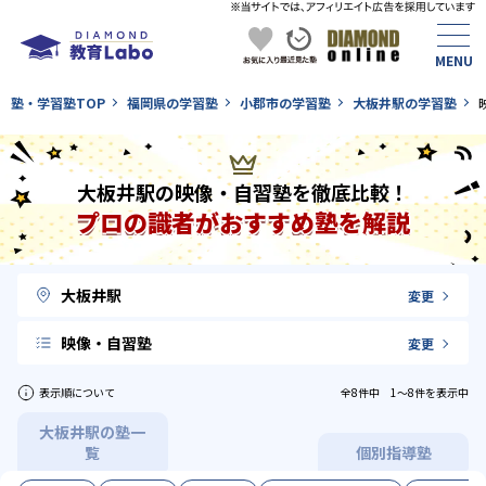
塾・学習塾TOP
福岡県の学習塾
小郡市の学習塾
大板井駅の学習塾
大板井駅の映像・自習塾を徹底比較！
プロの識者がおすすめ塾を解説
大板井駅
変更
映像・自習塾
変更
表示順について
全8件中 1〜8件を表示中
大板井駅の塾一
覧
個別指導塾