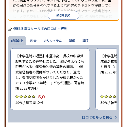
徒の弱点の部分を強化できるような内容のテキストを提供してく
れます。また、コロナ禍よりずっと前からオンライン授業を導入
続きを見る
し、ノウハウもしっかりとしています。AIやICTの活用の先駆者的
な個別指導塾です。
個別指導スクールIEの口コミ・評判
成績向上
料金
カリキュラム
講師
環境
【小学生時の通塾】中堅中高一貫校の中学受
【小学生時の通
験をするため通塾しました。 親が教えるにも
成績が物凄く悪
限界がある中学受験独特の算数の問題、中学
と思う（小学6年
受験経験者の講師がついてくださり、達成
期:2023年3月）
し、費用や時間もかけましたが結果良かった
です（小学4〜6年時に子どもが通塾。回答時
期:2023年3月）
5.0
4
40代 / 埼玉県 女性
50代 / 神奈川県
口コミをもっと見る