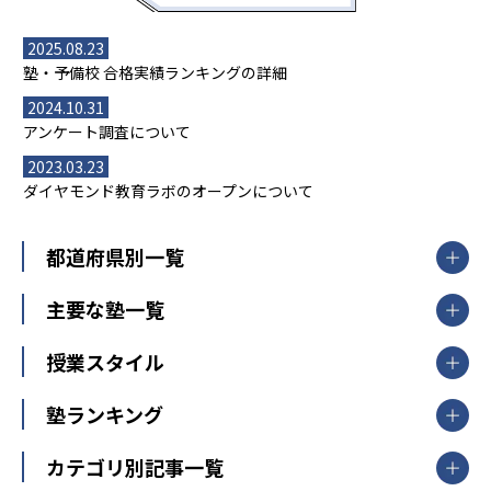
2025.08.23
塾・予備校 合格実績ランキングの詳細
2024.10.31
アンケート調査について
2023.03.23
ダイヤモンド教育ラボのオープンについて
都道府県別一覧
北海道・東北
主要な塾一覧
北海道
青森県
岩手県
宮城県
秋田県
【掲載塾一覧を見る】
授業スタイル
山形県
福島県
臨海セミナー
関東
個別指導
塾ランキング
東京個別指導学院
東京都
神奈川県
埼玉県
千葉県
茨城県
集団授業
個別指導塾TOMAS
栃木県
群馬県
中学受験ランキング
カテゴリ別記事一覧
オンライン指導
明光義塾