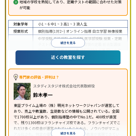
地域の学校を熟知しており、定期テストの範囲に合わせた対策
が可能
対象学年
小1 ~ 6
中1 ~ 3
高1 ~ 3
浪人生
授業形式
個別指導(1対2~)
オンライン指導
自立学習
映像授業
中学受験
高校受験
大学受験
医学部受験
授業・定期
続きを見る
テスト対策
内申点対策
学習習慣の定着
総合型選抜
(旧AO)対策
推薦入試対策
学校別特化対策
国公立大
目的
対策
私大対策
共通テスト対策
英検(英語検定)対策
近くの教室を探す
漢検(漢字検定)対策
数学特化対策
英語・英会話特化
対策
その他科目別特化対策
中高一貫校生に対応
特待生・奨学金制度あり
授業
専門家の評価・評判は？
の振替可能
不登校生に対応
学習にPC・タブレット
スタディスタジオ株式会社代表取締役
特徴
を利用
オンライン対応
1科目から受講可能
季節講
習のみの受講可
発達障害の子どもに対応
自習室あ
鈴木孝一
り
※2023年3月調査。
小学校高学年の個別指導塾アンケート調査方法
を参
東証プライム上場の（株）明光ネットワークジャパンが運営して
おり、売上や教室数、生徒数などの情報も公開されている。全国
照
で1700校以上があり、個別指導塾の中でNo.1だ。400校が直営
で、残り1300校はフランチャイズ校である。フランチャイズでこ
れだけ多くの校舎が運営されていることから、ノウハウがマニュ
続きを見る
アル化され、特定の優秀な人材に依存しない教育が実現できてい