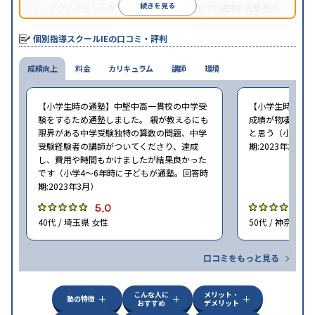
続きを見る
し、ノウハウもしっかりとしています。AIやICTの活用の先駆者的
な個別指導塾です。
個別指導スクールIEの口コミ・評判
成績向上
料金
カリキュラム
講師
環境
【小学生時の通塾】中堅中高一貫校の中学受
【小学生時の通
験をするため通塾しました。 親が教えるにも
成績が物凄く悪
限界がある中学受験独特の算数の問題、中学
と思う（小学6年
受験経験者の講師がついてくださり、達成
期:2023年3月）
し、費用や時間もかけましたが結果良かった
です（小学4〜6年時に子どもが通塾。回答時
期:2023年3月）
5.0
4
40代 / 埼玉県 女性
50代 / 神奈川県
口コミをもっと見る
こんな人に
メリット・
塾の特徴
おすすめ
デメリット