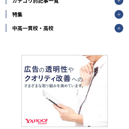
カテゴリ別記事一覧
オンライン指導
明光義塾
大学受験ランキング
北陸
映像授業
ナビ個別指導学院
中学受験
特集
新潟県
富山県
石川県
福井県
個別教室のトライ
高校受験
東進ハイスクール
中部
開成番長直伝！子どもの受験を成功させる方法
中高一貫校・高校
大学受験
武田塾
愛知県
静岡県
岐阜県
三重県
長野県
令和時代の失敗しない塾選び
資格取得・学び直し
山梨県
2020年代の教育
中学入試最前線
教育費・塾代
中学受験最前線
近畿
てら先生の教育業界基本メソッド
座談会
大学入試改革
大阪府
運動と遊びを考える
兵庫県
京都府
奈良県
和歌山県
教育全般
親子で極める家庭学習
滋賀県
令和の大学受験は情報戦！
大学受験塾の選び方
ママテクエグザム
情報Ⅰ、数学が苦手な人注目！最短距離の学力
中学受験に熱心な市区町村ランキング
中国
進化する中高一貫校・高校
アップ法
小学校受験
鳥取県
島根県
岡山県
広島県
山口県
悩み多き「大学受験」相談室
家庭教師
四国
英語・英会話・英検対策
徳島県
香川県
愛媛県
高知県
小学校教師が解説！中学受験のリアル
教育ニュース最前線
九州・沖縄
教育ジャーナリストが徹底解説！ 大学受験の羅
福岡県
佐賀県
長崎県
熊本県
大分県
針盤
宮崎県
鹿児島県
沖縄県