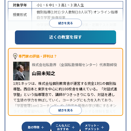
対象学年
小1 ~ 6
中1 ~ 3
高1 ~ 3
浪人生
個別指導(1対1)
少人数制(10人以下)
オンライン指導
授業形式
自立学習
映像授業
続きを見る
中学受験
高校受験
大学受験
授業・定期テスト対策
内申点対策
学習習慣の定着
総合型選抜(旧AO)対策
目的
推薦入試対策
学校別特化対策
国公立大対策
私大対
近くの教室を探す
策
共通テスト対策
英検(英語検定)対策
数学特化対
策
英語・英会話特化対策
その他科目別特化対策
中高一貫校生に対応
授業の振替可能
学習にPC・タ
専門家の評価・評判は？
特徴
ブレットを利用
オンライン対応
1科目から受講可能
株式会社私塾界 （全国私塾情報センター）代表取締役
季節講習のみの受講可
自習室あり
山田未知之
1対1ネッツは、株式会社個別教育舎が運営する完全1対1の個別指
導塾。西日本と東京を中心に約100校舎を構えている。「対話式進
学塾」という指導理念で、講師がつきっきりになり、対話を通し
て生徒の学力を伸ばしていく。コーチングにも力を入れており、
「学習管理1on1コーチング」や「自宅を最強の学び場にするオン
続きを見る
ライン学習室NALU」など、自宅学習もサポートする体制を整えて
いる。
こんな人に
メリット・
塾の特徴
おすすめ
デメリット