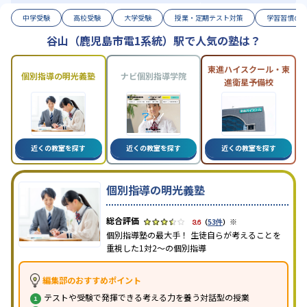
中学受験
高校受験
大学受験
授業・定期テスト対策
学習習慣の
谷山（鹿児島市電1系統）駅で人気の塾は？
東進ハイスクール・東
個別指導の明光義塾
ナビ個別指導学院
進衛星予備校
近くの教室を探す
近くの教室を探す
近くの教室を探す
個別指導の明光義塾
※
3.6
（
53件
）
個別指導塾の最大手！ 生徒自らが考えることを
重視した1対2〜の個別指導
編集部のおすすめポイント
テストや受験で発揮できる考える力を養う対話型の授業