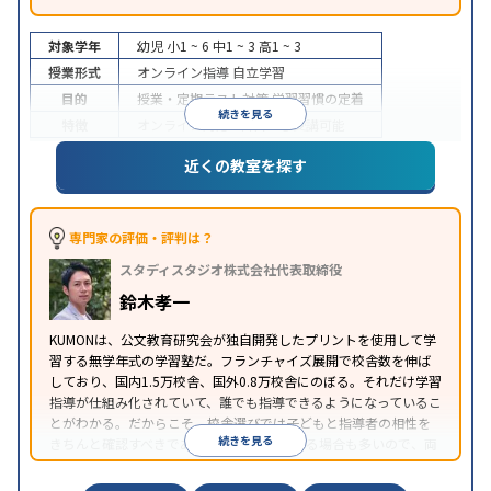
対象学年
幼児
小1 ~ 6
中1 ~ 3
高1 ~ 3
授業形式
オンライン指導
自立学習
目的
授業・定期テスト対策
学習習慣の定着
続きを見る
特徴
オンライン対応
1科目から受講可能
近くの教室を探す
専門家の評価・評判は？
スタディスタジオ株式会社代表取締役
鈴木孝一
KUMONは、公文教育研究会が独自開発したプリントを使用して学
習する無学年式の学習塾だ。フランチャイズ展開で校舎数を伸ば
しており、国内1.5万校舎、国外0.8万校舎にのぼる。それだけ学習
指導が仕組み化されていて、誰でも指導できるようになっているこ
とがわかる。だからこそ、校舎選びでは子どもと指導者の相性を
続きを見る
きちんと確認すべきである。近所に2校舎ある場合も多いので、両
方見学してみることをオススメする。