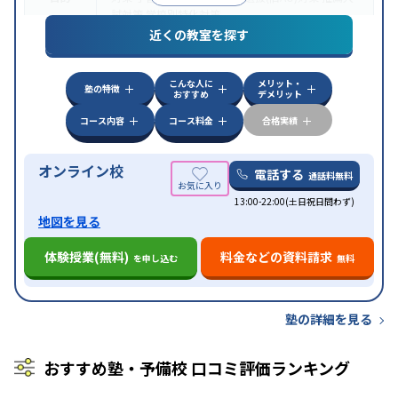
試対策
学校別特化対策
近くの教室を探す
中高一貫校生に対応
授業の振替可能
不登校生に対
特徴
応
学習にPC・タブレットを利用
オンライン対応
1
科目から受講可能
こんな人に
メリット・
塾の特徴
おすすめ
デメリット
コース内容
コース料金
合格実績
オンライン校
電話する
通話料無料
13:00-22:00(土日祝日問わず)
地図を見る
体験授業(無料)
料金などの資料請求
を申し込む
無料
塾の詳細を見る
おすすめ塾・予備校 口コミ評価ランキング