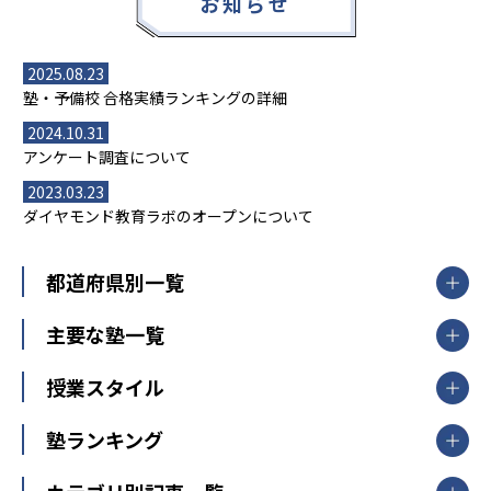
お知らせ
2025.08.23
塾・予備校 合格実績ランキングの詳細
2024.10.31
アンケート調査について
2023.03.23
ダイヤモンド教育ラボのオープンについて
都道府県別一覧
北海道・東北
主要な塾一覧
北海道
青森県
岩手県
宮城県
秋田県
【掲載塾一覧を見る】
授業スタイル
山形県
福島県
臨海セミナー
関東
個別指導
塾ランキング
東京個別指導学院
東京都
神奈川県
埼玉県
千葉県
茨城県
集団授業
個別指導塾TOMAS
栃木県
群馬県
中学受験ランキング