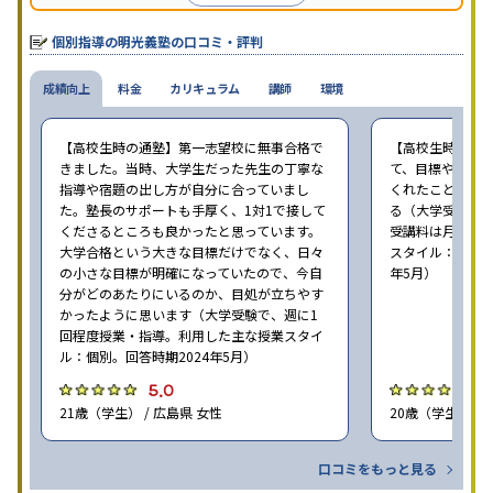
ることが推測される。
個別指導の明光義塾の口コミ・評判
成績向上
料金
カリキュラム
講師
環境
【高校生時の通塾】第一志望校に無事合格で
【高校生時の通
きました。当時、大学生だった先生の丁寧な
て、目標や勉強
指導や宿題の出し方が自分に合っていまし
くれたことが、
た。塾長のサポートも手厚く、1対1で接して
る（大学受験で、
くださるところも良かったと思っています。
受講料は月35,
大学合格という大きな目標だけでなく、日々
スタイル：個別、
の小さな目標が明確になっていたので、今自
年5月）
分がどのあたりにいるのか、目処が立ちやす
かったように思います（大学受験で、週に1
回程度授業・指導。利用した主な授業スタイ
ル：個別。回答時期2024年5月）
5.0
4
21歳（学生） / 広島県 女性
20歳（学生） / 
口コミをもっと見る