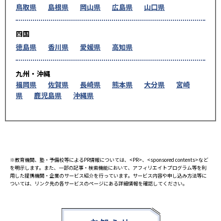
鳥取県
島根県
岡山県
広島県
山口県
四国
徳島県
香川県
愛媛県
高知県
九州・沖縄
福岡県
佐賀県
長崎県
熊本県
大分県
宮崎
県
鹿児島県
沖縄県
※教育機関、塾・予備校等によるPR情報については、<PR>、<sponsored contents>など
を明示します。また、一部の記事・検索機能において、アフィリエイトプログラム等を利
用した提携機関・企業のサービス紹介を行っています。サービス内容や申し込み方法等に
ついては、リンク先の各サービスのページにある詳細情報を確認してください。