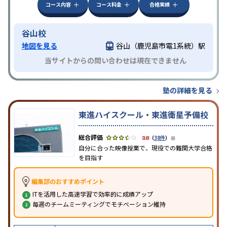
コース内容
コース料金
合格実績
谷山校
地図を見る
谷山（鹿児島市電1系統）駅
当サイトからの問い合わせは現在できません
塾の詳細を見る
東進ハイスクール・東進衛星予備校
※
3.8
（
38件
）
自分に合った映像授業で、現役での難関大学合格
を目指す
編集部のおすすめポイント
ITを活用した高速学習で効率的に成績アップ
毎週のチームミーティングでモチベーション維持