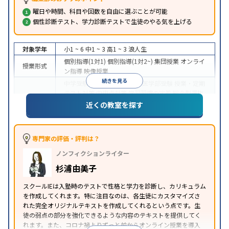
曜日や時間、科目や回数を自由に選ぶことが可能
個性診断テスト、学力診断テストで生徒のやる気を上げる
対象学年
小1 ~ 6
中1 ~ 3
高1 ~ 3
浪人生
個別指導(1対1)
個別指導(1対2~)
集団授業
オンライ
授業形式
ン指導
映像授業
続きを見る
中学受験
高校受験
大学受験
医学部受験
授業・定期
テスト対策
内申点対策
学習習慣の定着
総合型選抜
(旧AO)対策
推薦入試対策
学校別特化対策
国公立大
近くの教室を探す
目的
対策
私大対策
共通テスト対策
英検(英語検定)対策
漢検(漢字検定)対策
数学特化対策
その他科目別特化
対策
専門家の評価・評判は？
中高一貫校生に対応
オンライン対応
1科目から受講
特徴
ノンフィクションライター
可能
季節講習のみの受講可
自習室あり
※2023年3月調査。
小学校高学年の個別指導塾アンケート調査方法
を参
杉浦由美子
照
スクールIEは入塾時のテストで性格と学力を診断し、カリキュラム
を作成してくれます。特に注目なのは、各生徒にカスタマイズさ
れた完全オリジナルテキストを作成してくれるという点です。生
徒の弱点の部分を強化できるような内容のテキストを提供してく
れます。また、コロナ禍よりずっと前からオンライン授業を導入