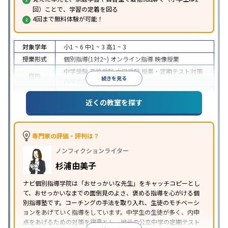
回）ことで、学習の定着を図る
4回まで無料体験が可能！
対象学年
小1 ~ 6
中1 ~ 3
高1 ~ 3
授業形式
個別指導(1対2~)
オンライン指導
映像授業
中学受験
高校受験
大学受験
授業・定期テスト対策
目的
続きを見る
内申点対策
学習習慣の定着
成績保証制度あり
授業の振替可能
オンライン対応
近くの教室を探す
特徴
1科目から受講可能
季節講習のみの受講可
自習室あ
り
※2023年3月調査。
小学校高学年の個別指導塾アンケート調査方法
を参
照
専門家の評価・評判は？
ノンフィクションライター
杉浦由美子
ナビ個別指導学院は「おせっかいな先生」をキャッチコピーとし
て、おせっかいなまでの面倒見のよさ、褒める指導を心がける個
別指導塾です。コーチングの手法を取り入れ、生徒のモチベーシ
ョンをあげていく指導をしています。中学生の生徒が多く、内申
点をあげるための対策を得意とし、地元の公立中学の定期テスト