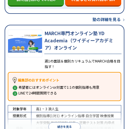
塾の詳細を見る
MARCH専門オンライン塾 YD
Academia（ワイディーアカデミ
ア）オンライン
週1の面談＆個別カリキュラムでMARCH合格を目
指す！
編集部のおすすめポイント
希望者にはオンラインor対面で1:1の個別指導も用意
LINEで24時間質問できる
対象学年
高1 ~ 3
浪人生
授業形式
個別指導(1対1)
オンライン指導
自立学習
映像授業
大学受験
医学部受験
授業・定期テスト対策
内申点
続きを見る
目的
対策
学習習慣の定着
総合型選抜(旧AO)対策
推薦入