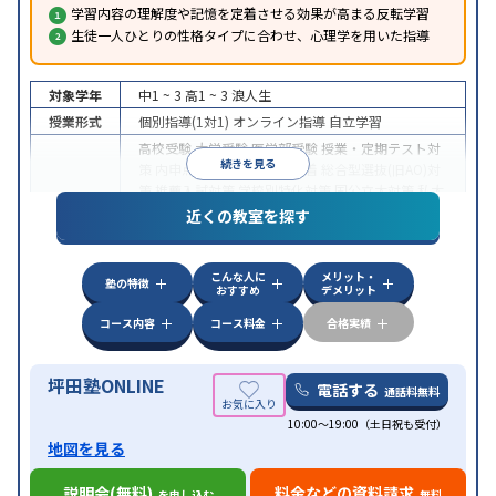
学習内容の理解度や記憶を定着させる効果が高まる反転学習
生徒一人ひとりの性格タイプに合わせ、心理学を用いた指導
対象学年
中1 ~ 3
高1 ~ 3
浪人生
授業形式
個別指導(1対1)
オンライン指導
自立学習
高校受験
大学受験
医学部受験
授業・定期テスト対
続きを見る
策
内申点対策
学習習慣の定着
総合型選抜(旧AO)対
策
推薦入試対策
学校別特化対策
国公立大対策
私大
目的
対策
共通テスト対策
英検(英語検定)対策
漢検(漢字
近くの教室を探す
検定)対策
数学特化対策
英語・英会話特化対策
その
他科目別特化対策
こんな人に
メリット・
中高一貫校生に対応
授業の振替可能
不登校生に対
塾の特徴
おすすめ
デメリット
応
学習にPC・タブレットを利用
オンライン対応
1
特徴
科目から受講可能
季節講習のみの受講可
発達障害
コース内容
コース料金
合格実績
の子どもに対応
坪田塾ONLINE
電話する
通話料無料
10:00～19:00（土日祝も受付）
地図を見る
説明会(無料)
料金などの資料請求
を申し込む
無料