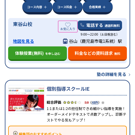
コース内容
コース料金
合格実績
東谷山校
電話する
通話料無料
9:00～22:00（土日祝含む）
地図を見る
谷山（鹿児島市電1系統）駅
体験授業(無料)
料金などの資料請求
を申し込む
無料
塾の詳細を見る
個別指導スクールIE
※
3.8
（
48件
）
1:1または1:2の担任制できめ細かい指導を実施！
オーダーメイドテキストで点数アップし、診断テ
ストでやる気もアップ！
編集部のおすすめポイント