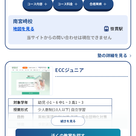
コース内容
コース料金
合格実績
南宮崎校
地図を見る
笹貫駅
当サイトからの問い合わせは現在できません
塾の詳細を見る
ECCジュニア
対象学年
幼児
小1 ~ 6
中1 ~ 3
高1 ~ 3
授業形式
少人数制(10人以下)
自立学習
目的
英検(英語検定)対策
英語・英会話特化対策
続きを見る
特徴
季節講習のみの受講可
近くの教室を探す