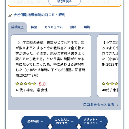
続きを見る
の範囲を教室に貼り出すなど手厚く学習をフォローしています。
オリジナルテキストを使用しており、特に英語は各教科書に合わ
せたテキストを使った「先取り学習」で理解度を深められます。
ナビ個別指導学院の口コミ・評判
成績向上
料金
カリキュラム
講師
環境
【小学生時の通塾】算数がとても苦手で、親
【小学生時の通
が教えようとすると今の教科書とは全く教え
ろはよくやり方
方が違った。その為、親がまず教科書をよく
びてきたようで
読んでから教える。という実に時間がかかる
た（小学3〜6年
事になってしまった為、塾に通わせる選択を
期:2023年3月）
した（小学5〜6年時に子どもが通塾。回答時
期:2023年3月）
5.0
4
40代 / 神奈川県 女性
40代 / 東京都 女
口コミをもっと見る
こんな人に
メリット・
塾の特徴
おすすめ
デメリット