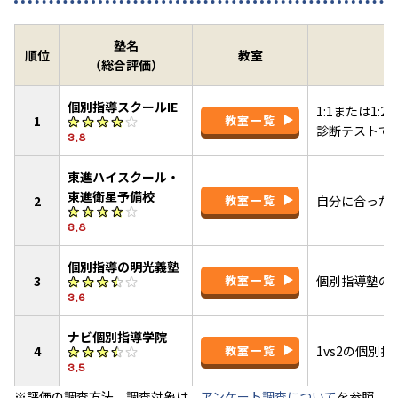
塾名
順位
教室
（総合評価）
個別指導スクールIE
1:1または1
1
教室一覧
診断テストで
3.8
東進ハイスクール・
東進衛星予備校
2
教室一覧
自分に合った
3.8
個別指導の明光義塾
3
教室一覧
個別指導塾の
3.6
ナビ個別指導学院
4
教室一覧
1vs2の個別
3.5
※評価の調査方法、調査対象は、
アンケート調査について
を参照