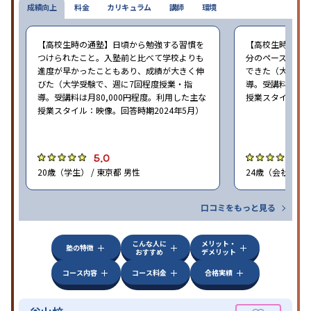
成績向上
料金
カリキュラム
講師
環境
【高校生時の通塾】日頃から勉強する習慣を
【高校生時の通
つけられたこと。入塾前と比べて学校よりも
分のペースで進
進度が早かったこともあり、成績が大きく伸
できた（大学受験
びた（大学受験で、週に7回程度授業・指
導。受講料は月8
導。受講料は月80,000円程度。利用した主な
授業スタイル：映
授業スタイル：映像。回答時期2024年5月）
5.0
5
20歳（学生） / 東京都 男性
24歳（会社員<正
口コミをもっと見る
こんな人に
メリット・
塾の特徴
おすすめ
デメリット
コース内容
コース料金
合格実績