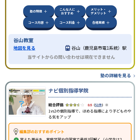
こんな人に
メリット・
塾の特徴
おすすめ
デメリット
コース内容
コース料金
合格実績
谷山教室
地図を見る
谷山（鹿児島市電1系統）駅
当サイトからの問い合わせは現在できません
塾の詳細を見る
ナビ個別指導学院
※
3.5
（
51件
）
1vs2の個別指導で、ほめる指導により子どものや
る気をアップ
編集部のおすすめポイント
覚えた単元を、家庭学習や自習室で最低3回解く（小学生は2