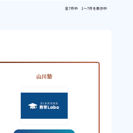
全7件中 1〜7件を表示中
山川塾