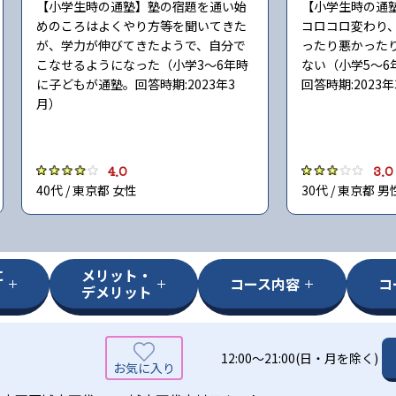
【小学生時の通塾】塾の宿題を通い始
【小学生時の通
めのころはよくやり方等を聞いてきた
コロコロ変わり
が、学力が伸びてきたようで、自分で
ったり悪かった
こなせるようになった（小学3〜6年時
ない（小学5〜6
に子どもが通塾。回答時期:2023年3
回答時期:2023
月）
4.0
3.0
40代 / 東京都 女性
30代 / 東京都 男
に
メリット・
コース内容
コ
デメリット
12:00～21:00(日・月を除く)