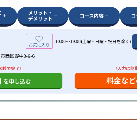
に
メリット・
コース内容
コ
デメリット
10:00～19:00(土曜・日曜・祝日を除く)
市西区野中3-9-6
0秒で完了/
\入力は簡
)
料金など
を申し込む