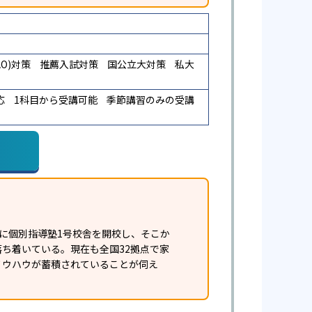
O)対策
推薦入試対策
国公立大対策
私大
応
1科目から受講可能
季節講習のみの受講
年に個別指導塾1号校舎を開校し、そこか
に落ち着いている。現在も全国32拠点で家
ノウハウが蓄積されていることが伺え