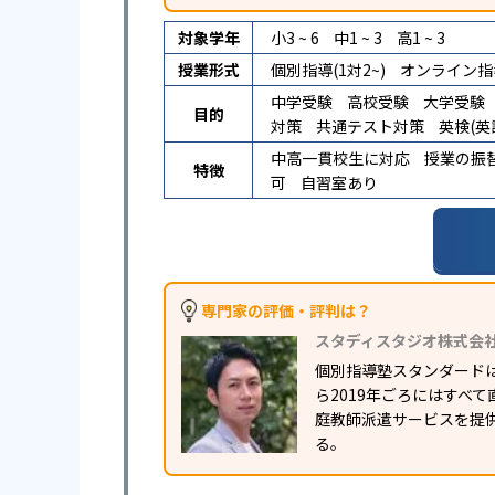
対象学年
小3 ~ 6
中1 ~ 3
高1 ~ 3
授業形式
個別指導(1対2~)
オンライン指
中学受験
高校受験
大学受験
目的
対策
共通テスト対策
英検(英
中高一貫校生に対応
授業の振
特徴
可
自習室あり
専門家の評価・評判は？
スタディスタジオ株式会
個別指導塾スタンダードは
ら2019年ごろにはすべ
庭教師派遣サービスを提
る。