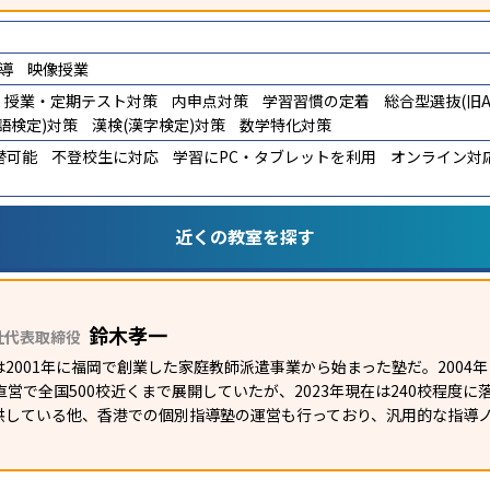
導
映像授業
授業・定期テスト対策
内申点対策
学習習慣の定着
総合型選抜(旧A
語検定)対策
漢検(漢字検定)対策
数学特化対策
替可能
不登校生に対応
学習にPC・タブレットを利用
オンライン対
近くの教室を探す
鈴木孝一
社代表取締役
2001年に福岡で創業した家庭教師派遣事業から始まった塾だ。2004
て直営で全国500校近くまで展開していたが、2023年現在は240校程度
供している他、香港での個別指導塾の運営も行っており、汎用的な指導