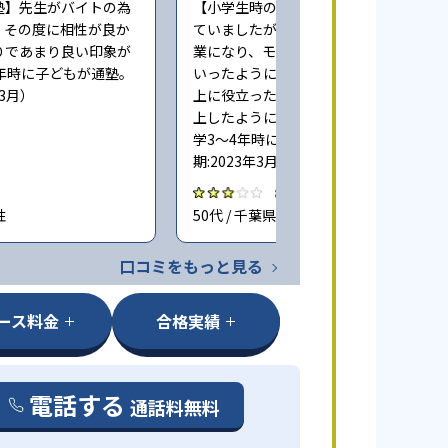
塾】先生がバイトの為
【小学生時の通塾】最初は楽しく通っ
、その度に相性が良か
ていましたが、コロナ禍でリモート授
りであまり良い印象が
業になり、モチベーションが下がって
年時に子どもが通塾。
いったように思います。多少の成績向
年3月）
上に役立ったと思いますが目立って向
上したようには思っておりません（小
学3〜4年時に子どもが通塾。回答時
期:2023年3月）
3.0
性
50代 / 千葉県 女性
口コミをもっと見る
ース料金
合格実績
電話する
通話料無料