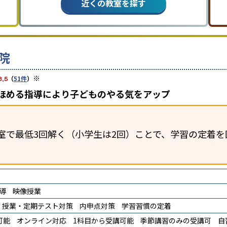
近くの教室を探す
院
※
3.5
（
51件
）
、ほめる指導により子どものやる気をアップ
室で最低3回解く（小学生は2回）ことで、学習の定着を
導
映像授業
授業・定期テスト対策
内申点対策
学習習慣の定着
可能
オンライン対応
1科目から受講可能
季節講習のみの受講可
自