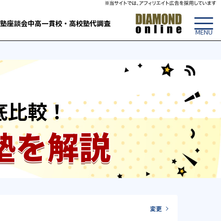
塾
座談会
中高一貫校・高校
塾代調査
底比較！
塾を解説
変更