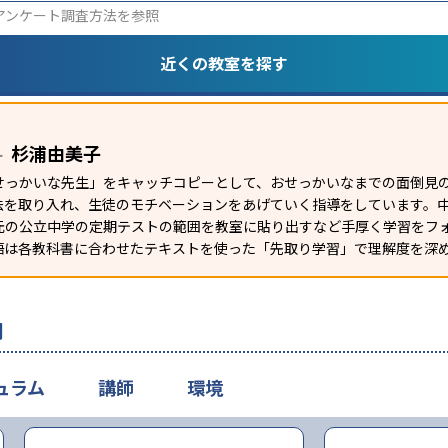
アンケート調査方法
を参照
近くの教室を探す
杉浦由美子
ー
せっかいな先生」をキャッチコピーとして、おせっかいなまでの面倒見
法を取り入れ、生徒のモチベーションをあげていく指導をしています。
元の公立中学の定期テストの範囲を教室に貼り出すなど手厚く学習をフ
語は各教科書に合わせたテキストを使った「先取り学習」で理解度を深
判
ュラム
講師
環境