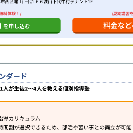
市西区城山下代1-6-6 城山下代中村テナント1F
無料体験！/
\夏期講習
)
料金など
を申し込む
ンダード
1人が生徒2〜4人を教える個別指導塾
指導カリキュラム
時間割が選択できるため、部活や習い事との両立が可能