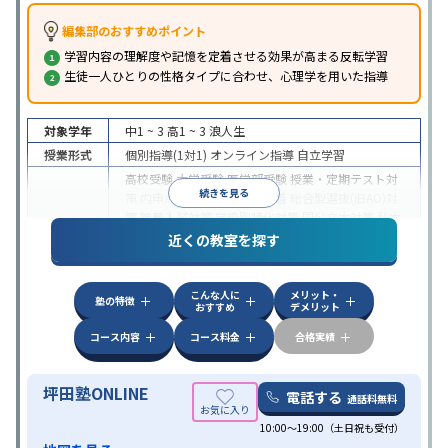
編集部のおすすめポイント
学習内容の理解度や記憶を定着させる効果が高まる反転学習
生徒一人ひとりの性格タイプに合わせ、心理学を用いた指導
対象学年
中1 ~ 3
高1 ~ 3
浪人生
授業形式
個別指導(1対1)
オンライン指導
自立学習
高校受験
大学受験
医学部受験
授業・定期テスト対
続きを見る
策
内申点対策
学習習慣の定着
総合型選抜(旧AO)対
策
推薦入試対策
学校別特化対策
国公立大対策
私大
目的
対策
共通テスト対策
英検(英語検定)対策
漢検(漢字
近くの教室を探す
検定)対策
数学特化対策
英語・英会話特化対策
その
他科目別特化対策
こんな人に
メリット・
中高一貫校生に対応
授業の振替可能
不登校生に対
塾の特徴
おすすめ
デメリット
応
学習にPC・タブレットを利用
オンライン対応
1
特徴
科目から受講可能
季節講習のみの受講可
発達障害
コース内容
コース料金
合格実績
の子どもに対応
坪田塾ONLINE
電話する
通話料無料
10:00～19:00（土日祝も受付）