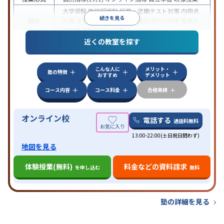
大学受験
医学部受験
授業・定期テスト対策
内申点
続きを見る
目的
対策
学習習慣の定着
総合型選抜(旧AO)対策
推薦入
試対策
学校別特化対策
近くの教室を探す
中高一貫校生に対応
授業の振替可能
不登校生に対
特徴
応
学習にPC・タブレットを利用
オンライン対応
1
科目から受講可能
こんな人に
メリット・
塾の特徴
おすすめ
デメリット
コース内容
コース料金
合格実績
オンライン校
電話する
通話料無料
13:00-22:00(土日祝日問わず)
地図を見る
体験授業(無料)
料金などの資料請求
を申し込む
無料
塾の詳細を見る