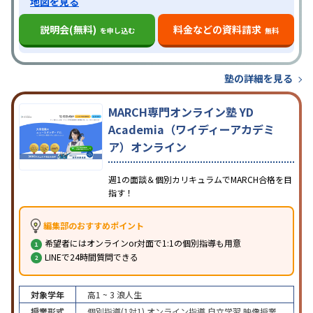
地図を見る
説明会(無料)
料金などの資料請求
を申し込む
無料
塾の詳細を見る
MARCH専門オンライン塾 YD
Academia（ワイディーアカデミ
ア）オンライン
週1の面談＆個別カリキュラムでMARCH合格を目
指す！
編集部のおすすめポイント
希望者にはオンラインor対面で1:1の個別指導も用意
LINEで24時間質問できる
対象学年
高1 ~ 3
浪人生
授業形式
個別指導(1対1)
オンライン指導
自立学習
映像授業