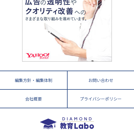
ママテクエグザム
情報Ⅰ、数学が苦手な人注目！最短距離の学力
中学受験に熱心な市区町村ランキング
中国
進化する中高一貫校・高校
アップ法
小学校受験
鳥取県
島根県
岡山県
広島県
山口県
悩み多き「大学受験」相談室
家庭教師
四国
英語・英会話・英検対策
徳島県
香川県
愛媛県
高知県
小学校教師が解説！中学受験のリアル
教育ニュース最前線
九州・沖縄
教育ジャーナリストが徹底解説！ 大学受験の羅
福岡県
佐賀県
長崎県
熊本県
大分県
針盤
宮崎県
鹿児島県
沖縄県
編集方針・編集体制
お問い合わせ
会社概要
プライバシーポリシー