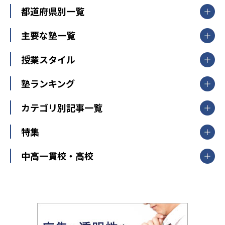
都道府県別一覧
北海道・東北
主要な塾一覧
北海道
青森県
岩手県
宮城県
秋田県
【掲載塾一覧を見る】
授業スタイル
山形県
福島県
臨海セミナー
関東
個別指導
塾ランキング
東京個別指導学院
東京都
神奈川県
埼玉県
千葉県
茨城県
集団授業
個別指導塾TOMAS
栃木県
群馬県
中学受験ランキング
カテゴリ別記事一覧
オンライン指導
明光義塾
大学受験ランキング
北陸
映像授業
ナビ個別指導学院
中学受験
特集
新潟県
富山県
石川県
福井県
個別教室のトライ
高校受験
東進ハイスクール
中部
開成番長直伝！子どもの受験を成功させる方法
中高一貫校・高校
大学受験
武田塾
愛知県
静岡県
岐阜県
三重県
長野県
令和時代の失敗しない塾選び
資格取得・学び直し
山梨県
2020年代の教育
中学入試最前線
教育費・塾代
中学受験最前線
近畿
てら先生の教育業界基本メソッド
座談会
大学入試改革
大阪府
運動と遊びを考える
兵庫県
京都府
奈良県
和歌山県
教育全般
親子で極める家庭学習
滋賀県
令和の大学受験は情報戦！
大学受験塾の選び方