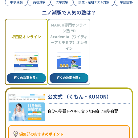
中学受験
高校受験
大学受験
授業・定期テスト対策
学習習慣の
二ノ瀬駅で人気の塾は？
MARCH専門オンライ
ン塾 YD
坪田塾オンライン
Academia（ワイディ
ーアカデミア）オンラ
イン
近くの教室を探す
近くの教室を探す
公文式 （くもん・KUMON）
自分の学習レベルに合った内容で自学自習
編集部のおすすめポイント