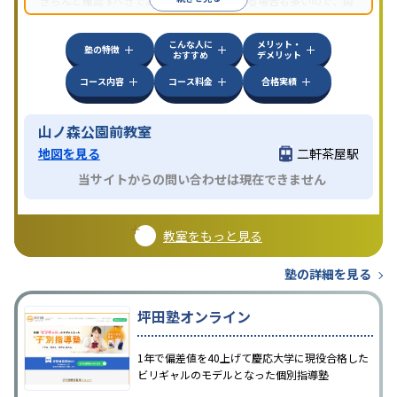
きちんと確認すべきである。近所に2校舎ある場合も多いので、両
方見学してみることをオススメする。
こんな人に
メリット・
塾の特徴
おすすめ
デメリット
コース内容
コース料金
合格実績
山ノ森公園前教室
地図を見る
二軒茶屋駅
当サイトからの問い合わせは現在できません
教室をもっと見る
塾の詳細を見る
坪田塾オンライン
1年で偏差値を40上げて慶応大学に現役合格した
ビリギャルのモデルとなった個別指導塾