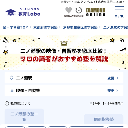
塾・学習塾TOP
京都府の学習塾
京都市左京区の学習塾
二ノ瀬駅の学習
二ノ瀬駅の映像・自習塾を徹底比較！
プロの識者がおすすめ塾を解説
二ノ瀬駅
変更
映像・自習塾
変更
表示順について
全3件中 1〜3件を表示中
二ノ瀬駅の塾一
覧
個別指導塾