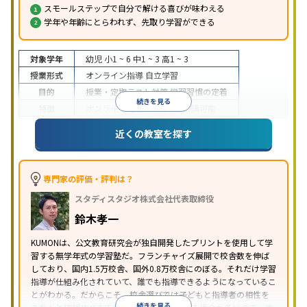
スモールステップで自分で解ける喜びが味わえる
学年や年齢にとらわれず、先取り学習ができる
対象学年
幼児
小1 ~ 6
中1 ~ 3
高1 ~ 3
授業形式
オンライン指導
自立学習
目的
授業・定期テスト対策
学習習慣の定着
続きを見る
特徴
オンライン対応
1科目から受講可能
近くの教室を探す
専門家の評価・評判は？
スタディスタジオ株式会社代表取締役
鈴木孝一
KUMONは、公文教育研究会が独自開発したプリントを使用して学
習する無学年式の学習塾だ。フランチャイズ展開で校舎数を伸ば
しており、国内1.5万校舎、国外0.8万校舎にのぼる。それだけ学習
指導が仕組み化されていて、誰でも指導できるようになっているこ
とがわかる。だからこそ、校舎選びでは子どもと指導者の相性を
続きを見る