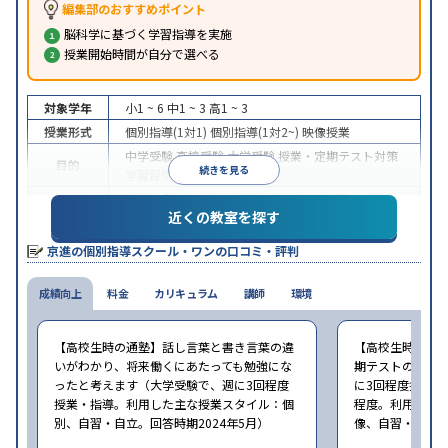
編集部のおすすめポイント
脳科学に基づく学習指導を実施
授業開始時間が自分で選べる
対象学年
小1 ~ 6
中1 ~ 3
高1 ~ 3
授業形式
個別指導(1対1)
個別指導(1対2~)
映像授業
中学受験
高校受験
大学受験
授業・定期テスト対策
目的
続きを見る
学習習慣の定着
中高一貫校生に対応
授業の振替可能
学習にPC・タ
特徴
近くの教室を探す
ブレットを利用
季節講習のみの受講可
※2024年6月調査。
大学受験塾・予備校のアンケート調査方法
を参照
京進の個別指導スクール・ワンの口コミ・評判
成績向上
料金
カリキュラム
講師
環境
【高校生時の通塾】話し言葉と書き言葉の違
【高校生時の通
いがわかり、将来働くにあたっても勉強にな
期テストの点数
ったと考えます（大学受験で、週に3回程度
に3回程度授業・指
授業・指導。利用した主な授業スタイル：個
程度。利用した
別、自習・自立。回答時期2024年5月）
像、自習・自立。