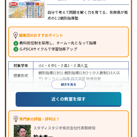
自分で考えて問題を解く力を育てる、奈良県が拠
点の1:2個別指導塾
編集部のおすすめポイント
教科担任制を採用し、チーム一丸となって指導
G-PDCAサイクルで学習効率アップ
対象学年
小1 ~ 6
中1 ~ 3
高1 ~ 3
浪人生
個別指導(1対1)
個別指導(1対2~)
少人数制(10人以
授業形式
下)
オンライン指導
自立学習
映像授業
続きを見る
中学受験
高校受験
大学受験
医学部受験
授業・定期
テスト対策
内申点対策
学習習慣の定着
総合型選抜
目的
(旧AO)対策
推薦入試対策
学校別特化対策
国公立大
近くの教室を探す
対策
私大対策
共通テスト対策
英検(英語検定)対策
中高一貫校生に対応
授業の振替可能
学習にPC・タ
特徴
ブレットを利用
オンライン対応
1科目から受講可能
専門家の評価・評判は？
季節講習のみの受講可
自習室あり
スタディスタジオ株式会社代表取締役
鈴木孝一