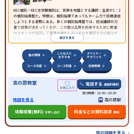
KEC個別・KEC志学館個別は、奈良を地盤とする講師：生徒が1：2
の個別指導塾だ。特徴は、個別指導であってもチーム力で目標達成
しようとする姿勢にある。多くの個別指導塾では、担当講師の力
量で成果が決まってくるが、この塾は品質を担保するために教室
のスタッフが巡回して基準を満たしているかを確認する仕組みが
続きを見る
ある。安定したサービスを受けることができるだろう。
こんな人に
メリット・
塾の特徴
おすすめ
デメリット
コース内容
コース料金
合格実績
高の原教室
電話する
通話料無料
受付時間：10:30～20:30
地図を見る
高の原駅
体験授業(無料)
料金などの資料請求
を申し込む
無料
塾の詳細を見る