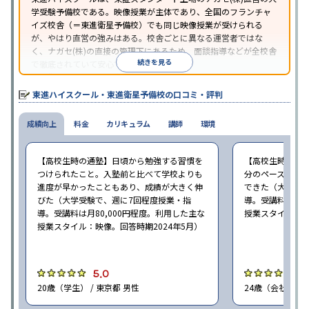
学受験予備校である。映像授業が主体であり、全国のフランチャ
イズ校舎（＝東進衛星予備校）でも同じ映像授業が受けられる
が、やはり直営の強みはある。校舎ごとに異なる運営者ではな
く、ナガセ(株)の直接の管理下にあるため、面談指導などが全校舎
続きを見る
で徹底されていて安心できる。
東進衛星予備校は、運営会社により指導方針や校舎のルールが異
なる。体験授業では、授業のみで判断するのではなく、担当者や
東進ハイスクール・東進衛星予備校の口コミ・評判
校舎雰囲気、校舎での合格実績などを確認すると良いだろう。
成績向上
料金
カリキュラム
講師
環境
【高校生時の通塾】日頃から勉強する習慣を
【高校生時の通
つけられたこと。入塾前と比べて学校よりも
分のペースで進
進度が早かったこともあり、成績が大きく伸
できた（大学受験
びた（大学受験で、週に7回程度授業・指
導。受講料は月8
導。受講料は月80,000円程度。利用した主な
授業スタイル：映
授業スタイル：映像。回答時期2024年5月）
5.0
5
20歳（学生） / 東京都 男性
24歳（会社員<正