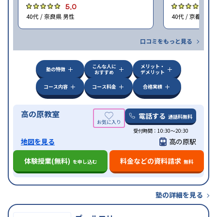
5.0
5
40代 / 奈良県 男性
40代 / 京都府 男
口コミをもっと見る
こんな人に
メリット・
塾の特徴
おすすめ
デメリット
コース内容
コース料金
合格実績
高の原教室
電話する
通話料無料
受付時間：10:30～20:30
地図を見る
高の原駅
体験授業(無料)
料金などの資料請求
を申し込む
無料
塾の詳細を見る