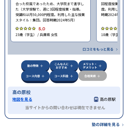
合った校風であったため、大学院まで進学し
回程度授業・指導
た（大学受験で、週に3回程度授業・指導。
度。利用した主
受講料は月50,000円程度。利用した主な授業
時期2024年5月
スタイル：集団。回答時期2024年5月）
5.0
5
23歳（学生） / 兵庫県 女性
18歳（学生） / 
口コミをもっと見る
こんな人に
メリット・
塾の特徴
おすすめ
デメリット
コース内容
コース料金
合格実績
高の原校
地図を見る
高の原駅
当サイトからの問い合わせは現在できません
塾の詳細を見る