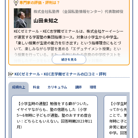
専門家の評価・評判は？
株式会社私塾界 （全国私塾情報センター）代表取締役
山田未知之
KECゼミナール・KEC志学館ゼミナールは、株式会社ケーイーシー
が運営する学習塾の集団指導コース。対象は小学生から中学生。
「楽しい授業が生徒の能力を引き出す」という指導理念にもとづ
いて、楽しみながら学習を進める「エデュテイメント授業」とい
う授業を行っている。また、長年にわたり奈良の中学校テストを
続きを見る
分析したデータをもとに、学校別の定期テスト対策の
『KECCADAS』という授業を行っている。
KECゼミナール・KEC志学館ゼミナールの口コミ・評判
成績向上
料金
カリキュラム
講師
環境
【小学生時の通塾】勉強をする癖がついた。
【小学生時の通
イヤイヤながらも、塾の宿題もした（小学
ってから先生に
5〜6年時に子どもが通塾。塾のおすすめ度合
ことで、第一志望
い：どちらともいえない。回答時期2023年11
年時に子どもが
月）
非常に勧めたい
中学。回答時期20