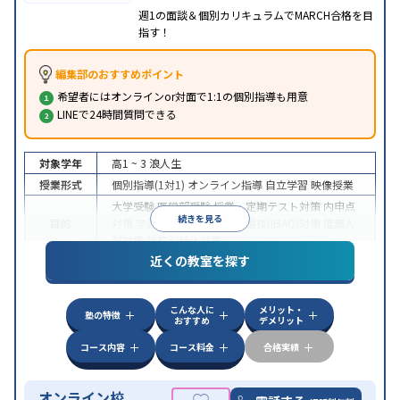
週1の面談＆個別カリキュラムでMARCH合格を目
指す！
編集部のおすすめポイント
希望者にはオンラインor対面で1:1の個別指導も用意
LINEで24時間質問できる
対象学年
高1 ~ 3
浪人生
授業形式
個別指導(1対1)
オンライン指導
自立学習
映像授業
大学受験
医学部受験
授業・定期テスト対策
内申点
続きを見る
目的
対策
学習習慣の定着
総合型選抜(旧AO)対策
推薦入
試対策
学校別特化対策
近くの教室を探す
中高一貫校生に対応
授業の振替可能
不登校生に対
特徴
応
学習にPC・タブレットを利用
オンライン対応
1
科目から受講可能
こんな人に
メリット・
塾の特徴
おすすめ
デメリット
コース内容
コース料金
合格実績
オンライン校