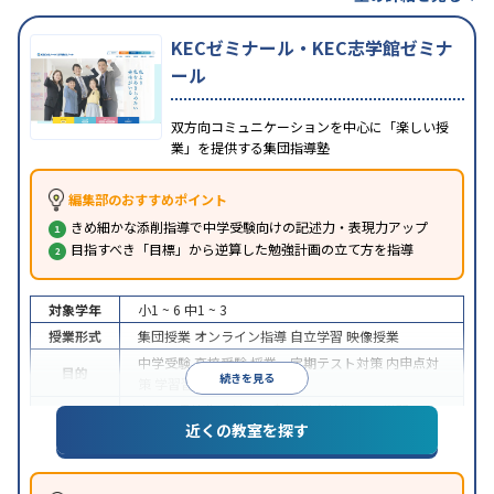
KECゼミナール・KEC志学館ゼミナ
ール
双方向コミュニケーションを中心に「楽しい授
業」を提供する集団指導塾
編集部のおすすめポイント
きめ細かな添削指導で中学受験向けの記述力・表現力アップ
目指すべき「目標」から逆算した勉強計画の立て方を指導
対象学年
小1 ~ 6
中1 ~ 3
授業形式
集団授業
オンライン指導
自立学習
映像授業
中学受験
高校受験
授業・定期テスト対策
内申点対
目的
続きを見る
策
学習習慣の定着
中高一貫校生に対応
入塾に学力基準あり
学習に
近くの教室を探す
特徴
PC・タブレットを利用
オンライン対応
季節講習の
みの受講可
自習室あり
※2023年10月調査。
小学校高学年の集団塾アンケート調査方法
を参照