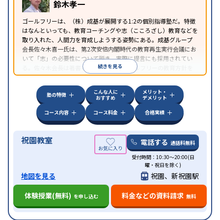
鈴木孝一
ゴールフリーは、（株）成基が展開する1:2の個別指導塾だ。特徴
はなんといっても、教育コーチングや志（こころざし）教育などを
取り入れた、人間力を育成しようする姿勢にある。成基グループ
会長佐々木喜一氏は、第2次安倍内閣時代の教育再生実行会議にお
いて「志」の必要性について説き、実際に提言にも採用されてい
続きを見る
る。佐々木会長は著書も豊富なので、ゴールフリーの教育方針を
知るのに役立つだろう。
こんな人に
メリット・
塾の特徴
おすすめ
デメリット
コース内容
コース料金
合格実績
祝園教室
電話する
通話料無料
受付時間：10:30〜20:00(日
曜・祝日を除く)
地図を見る
祝園、新祝園駅
体験授業(無料)
料金などの資料請求
を申し込む
無料