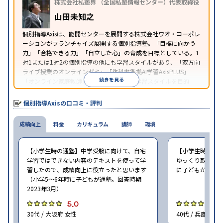
株式会社私塾界 （全国私塾情報センター）代表取締役
山田未知之
個別指導Axisは、能開センターを展開する株式会社ワオ・コーポレ
ーションがフランチャイズ展開する個別指導塾。「目標に向かう
力」「合格できる力」「自立した心」の育成を目標としている。1
対1または1対2の個別指導の他にも学習スタイルがあり、「双方向
ライブ授業のオンラインゼミ」「教科書準拠AI学習AxisPLUS」
続きを見る
「オンライン家庭教師」など、さまざまな学習スタイルを目的
別・科目別に選択することができる。
個別指導Axisの口コミ・評判
成績向上
料金
カリキュラム
講師
環境
【小学生時の通塾】中学受験に向けて、自宅
【小学生時の通
学習ではできない内容のテキストを使って学
ゆっくり取り組む
習したので、成績向上に役立ったと思います
に子どもが通塾。
（小学5〜6年時に子どもが通塾。回答時期
2023年3月）
5.0
5
30代 / 大阪府 女性
40代 / 兵庫県 女