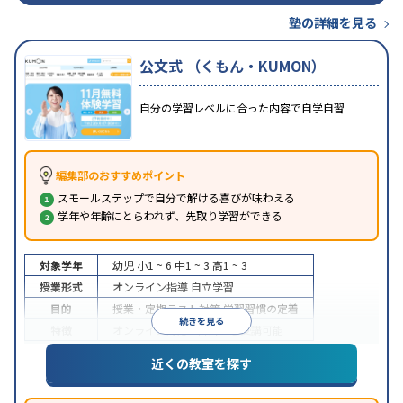
塾の詳細を見る
公文式 （くもん・KUMON）
自分の学習レベルに合った内容で自学自習
編集部のおすすめポイント
スモールステップで自分で解ける喜びが味わえる
学年や年齢にとらわれず、先取り学習ができる
対象学年
幼児
小1 ~ 6
中1 ~ 3
高1 ~ 3
授業形式
オンライン指導
自立学習
目的
授業・定期テスト対策
学習習慣の定着
続きを見る
特徴
オンライン対応
1科目から受講可能
近くの教室を探す