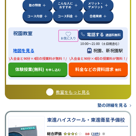
こんな人に
メリット・
塾の特徴
おすすめ
デメリット
コース内容
コース料金
合格実績
祝園教室
電話する
通話料無料
10:00〜21:00（土日祝含む）
地図を見る
祝園、新祝園駅
\入会金と90分×4回の授業料が無料！/
\入会金と90分×4回の授業料が無料！/
体験授業(無料)
料金などの資料請求
を申し込む
無料
教室をもっと見る
塾の詳細を見る
東進ハイスクール・東進衛星予備校
※
3.8
（
38件
）