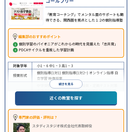
ゴールフリー
「教育コーチング」でメンタル面のサポートも期
待できる、関西圏を拠点とした１:2の個別指導塾
編集部のおすすめポイント
個別学習のパイオニアがこれからの時代を見据えた「志共育」
PDCAサイクルを重視した学習計画
対象学年
小1 ~ 6
中1 ~ 3
高1 ~ 3
個別指導(1対1)
個別指導(1対2~)
オンライン指導
自
授業形式
立学習
映像授業
続きを見る
中学受験
高校受験
大学受験
授業・定期テスト対策
内申点対策
学習習慣の定着
総合型選抜(旧AO)対策
目的
推薦入試対策
国公立大対策
私大対策
共通テスト対
近くの教室を探す
策
中高一貫校生に対応
授業の振替可能
オンライン対
特徴
応
1科目から受講可能
季節講習のみの受講可
自習
専門家の評価・評判は？
室あり
スタディスタジオ株式会社代表取締役