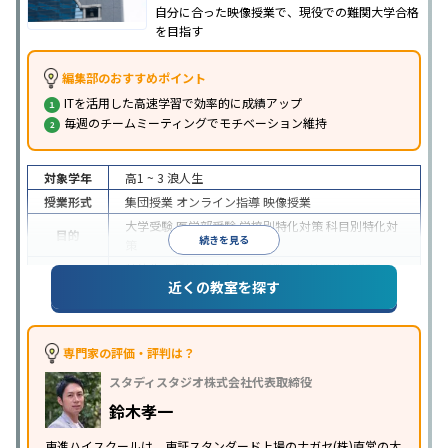
自分に合った映像授業で、現役での難関大学合格
を目指す
編集部のおすすめポイント
ITを活用した高速学習で効率的に成績アップ
毎週のチームミーティングでモチベーション維持
対象学年
高1 ~ 3
浪人生
授業形式
集団授業
オンライン指導
映像授業
大学受験
医学部受験
学校別特化対策
科目別特化対
目的
続きを見る
策
特待生・奨学金制度あり
授業の振替可能
学習に
近くの教室を探す
特徴
PC・タブレットを利用
1科目から受講可能
季節講
習のみの受講可
※2024年6月調査。
大学受験塾・予備校のアンケート調査方法
を参照
専門家の評価・評判は？
スタディスタジオ株式会社代表取締役
鈴木孝一
東進ハイスクールは、東証スタンダード上場のナガセ(株)直営の大