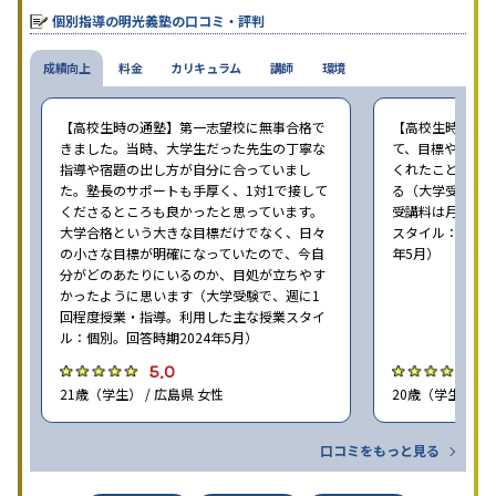
個別指導の明光義塾の口コミ・評判
成績向上
料金
カリキュラム
講師
環境
【高校生時の通塾】第一志望校に無事合格で
【高校生時の通
きました。当時、大学生だった先生の丁寧な
て、目標や勉強
指導や宿題の出し方が自分に合っていまし
くれたことが、
た。塾長のサポートも手厚く、1対1で接して
る（大学受験で、
くださるところも良かったと思っています。
受講料は月35,
大学合格という大きな目標だけでなく、日々
スタイル：個別、
の小さな目標が明確になっていたので、今自
年5月）
分がどのあたりにいるのか、目処が立ちやす
かったように思います（大学受験で、週に1
回程度授業・指導。利用した主な授業スタイ
ル：個別。回答時期2024年5月）
5.0
4
21歳（学生） / 広島県 女性
20歳（学生） / 
口コミをもっと見る