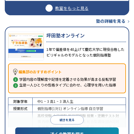
教室をもっと見る
塾の詳細を見る
坪田塾オンライン
1年で偏差値を40上げて慶応大学に現役合格した
ビリギャルのモデルとなった個別指導塾
編集部のおすすめポイント
学習内容の理解度や記憶を定着させる効果が高まる反転学習
生徒一人ひとりの性格タイプに合わせ、心理学を用いた指導
対象学年
中1 ~ 3
高1 ~ 3
浪人生
授業形式
個別指導(1対1)
オンライン指導
自立学習
高校受験
大学受験
医学部受験
授業・定期テスト対
続きを見る
策
内申点対策
学習習慣の定着
総合型選抜(旧AO)対
策
推薦入試対策
学校別特化対策
国公立大対策
私大
目的
対策
共通テスト対策
英検(英語検定)対策
漢検(漢字