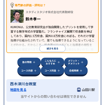
専門家の評価・評判は？
スタディスタジオ株式会社代表取締役
鈴木孝一
KUMONは、公文教育研究会が独自開発したプリントを使用して学
習する無学年式の学習塾だ。フランチャイズ展開で校舎数を伸ば
しており、国内1.5万校舎、国外0.8万校舎にのぼる。それだけ学習
指導が仕組み化されていて、誰でも指導できるようになっているこ
とがわかる。だからこそ、校舎選びでは子どもと指導者の相性を
続きを見る
きちんと確認すべきである。近所に2校舎ある場合も多いので、両
方見学してみることをオススメする。
こんな人に
メリット・
塾の特徴
おすすめ
デメリット
コース内容
コース料金
合格実績
西木津川台教室
地図を見る
山田川駅
当サイトからの問い合わせは現在できません