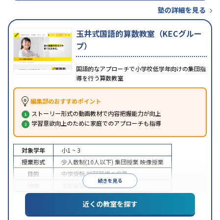
塾の詳細を見る
玉井式国語的算数教室（KECグルー
プ）
国語的なアプローチで小学校低学年向けの集団指
導を行う算数教室
編集部のおすすめポイント
ストーリー形式の動画教材で内容把握能力が向上
学習意欲向上のために家庭でのアプローチも指導
対象学年
小1 ~ 3
授業形式
少人数制(10人以下)
集団授業
映像授業
目的
中学受験
学習習慣の定着
続きを見る
特徴
季節講習のみの受講可
近くの教室を探す