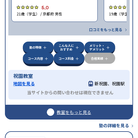
5.0
5
21歳（学生） / 京都府 男性
19歳（学生） / 
口コミをもっと見る
こんな人に
メリット・
塾の特徴
おすすめ
デメリット
コース内容
コース料金
合格実績
祝園教室
地図を見る
新祝園、祝園駅
当サイトからの問い合わせは現在できません
教室をもっと見る
塾の詳細を見る