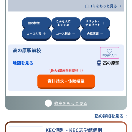
口コミをもっと見る
こんな人に
メリット・
塾の特徴
おすすめ
デメリット
コース内容
コース料金
合格実績
高の原駅前校
地図を見る
高の原駅
\最大4講座無料招待！/
資料請求・体験授業
教室をもっと見る
塾の詳細を見る
KEC個別・KEC志学館個別