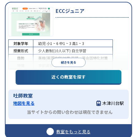
ECCジュニア
対象学年
幼児
小1 ~ 6
中1 ~ 3
高1 ~ 3
授業形式
少人数制(10人以下)
自立学習
目的
英検(英語検定)対策
英語・英会話特化対策
続きを見る
特徴
季節講習のみの受講可
近くの教室を探す
吐師教室
地図を見る
木津川台駅
当サイトからの問い合わせは現在できません
教室をもっと見る