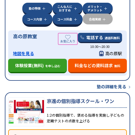
こんな人に
メリット・
塾の特徴
おすすめ
デメリット
コース内容
コース料金
合格実績
高の原教室
電話する
通話料無料
10:30〜20:30
地図を見る
高の原駅
体験授業(無料)
料金などの資料請求
を申し込む
無料
塾の詳細を見る
京進の個別指導スクール・ワン
1:2の個別指導で、褒める指導を実施し子どもの
定期テストの点数を上げる