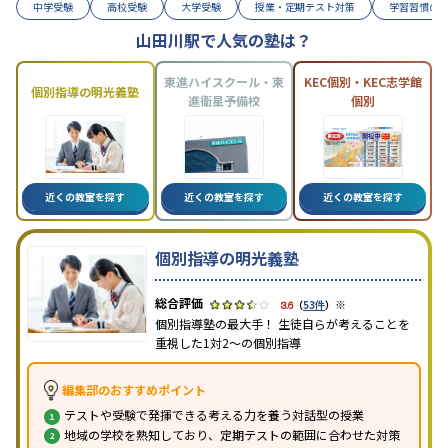
中学受験
高校受験
大学受験
授業・定期テスト対策
学習習慣の
山田川駅で人気の塾は？
東進ハイスクール・東
KEC個別・KEC志学館
個別指導の明光義塾
進衛星予備校
個別
近くの教室を探す
近くの教室を探す
近くの教室を探す
個別指導の明光義塾
※
3.6
（
53件
）
個別指導塾の最大手！ 生徒自らが考えることを
重視した1対2〜の個別指導
編集部のおすすめポイント
テストや受験で発揮できる考える力を養う対話型の授業
地域の学校を熟知しており、定期テストの範囲に合わせた対策