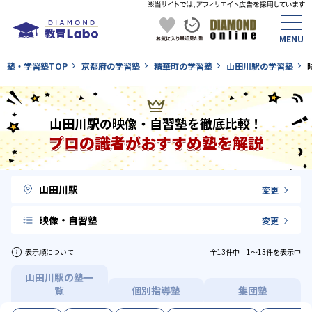
塾・学習塾TOP
京都府の学習塾
精華町の学習塾
山田川駅の学習塾
山田川駅の映像・自習塾を徹底比較！
プロの識者がおすすめ塾を解説
山田川駅
変更
映像・自習塾
変更
表示順について
全13件中 1〜13件を表示中
山田川駅の塾一
覧
個別指導塾
集団塾