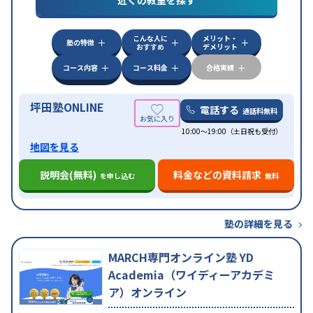
近くの教室を探す
検定)対策
数学特化対策
英語・英会話特化対策
その
他科目別特化対策
こんな人に
メリット・
中高一貫校生に対応
授業の振替可能
不登校生に対
塾の特徴
おすすめ
デメリット
応
学習にPC・タブレットを利用
オンライン対応
1
特徴
科目から受講可能
季節講習のみの受講可
発達障害
コース内容
コース料金
合格実績
の子どもに対応
坪田塾ONLINE
電話する
通話料無料
10:00～19:00（土日祝も受付）
地図を見る
説明会(無料)
料金などの資料請求
を申し込む
無料
塾の詳細を見る
MARCH専門オンライン塾 YD
Academia（ワイディーアカデミ
ア）オンライン