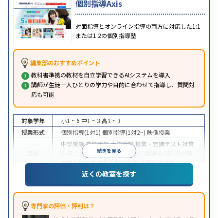
個別指導Axis
対面指導とオンライン指導の両方に対応した1:1
または1:2の個別指導塾
編集部のおすすめポイント
教科書準拠の教材を自立学習できるAIシステムを導入
講師が生徒一人ひとりの学力や目的に合わせて指導し、質問対
応も可能
対象学年
小1 ~ 6
中1 ~ 3
高1 ~ 3
授業形式
個別指導(1対1)
個別指導(1対2~)
映像授業
中学受験
高校受験
大学受験
授業・定期テスト対策
続きを見る
目的
内申点対策
学習習慣の定着
総合型選抜(旧AO)対策
推薦入試対策
学校別特化対策
各種検定対策
近くの教室を探す
授業の振替可能
学習にPC・タブレットを利用
オン
特徴
ライン対応
1科目から受講可能
季節講習のみの受講
可
※2023年3月調査。
小学校高学年の個別指導塾アンケート調査方法
を参
専門家の評価・評判は？
照