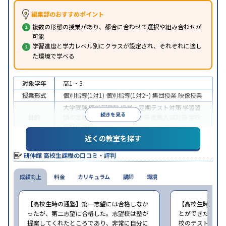
編集部のおすすめポイント
複数の形態の授業があり、都合に合わせて選択や組み合わせが
可能
学習進度と学力レベル別にクラスが設定され、それぞれに適し
た環境で学べる
対象学年
高1 ~ 3
授業形式
個別指導(1対1)
個別指導(1対2~)
集団授業
映像授業
大学受験
医学部受験
授業・定期テスト対策
学習習
続きを見る
目的
慣の定着
総合型選抜(旧AO)対策
推薦入試対策
学校
別特化対策
近くの教室を探す
授業の振替可能
学習にPC・タブレットを利用
オン
特徴
ライン対応
1科目から受講可能
研伸館 高校生課程の口コミ・評判
※2024年6月調査。
大学受験塾・予備校のアンケート調査方法
を参照
成績向上
料金
カリキュラム
講師
環境
【高校生時の通塾】第一志望には合格しなか
【高校生時の通
ったが、第二志望に合格した。志望校は塾が
とができたため
提案してくれたところであり、非常に自分に
校のテストで役立