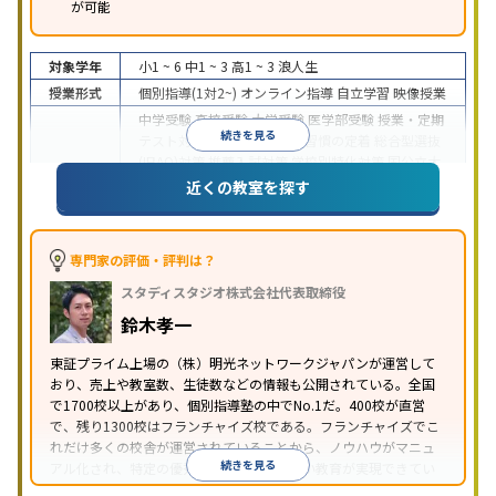
が可能
対象学年
小1 ~ 6
中1 ~ 3
高1 ~ 3
浪人生
授業形式
個別指導(1対2~)
オンライン指導
自立学習
映像授業
中学受験
高校受験
大学受験
医学部受験
授業・定期
続きを見る
テスト対策
内申点対策
学習習慣の定着
総合型選抜
(旧AO)対策
推薦入試対策
学校別特化対策
国公立大
目的
対策
私大対策
共通テスト対策
英検(英語検定)対策
近くの教室を探す
漢検(漢字検定)対策
数学特化対策
英語・英会話特化
対策
その他科目別特化対策
中高一貫校生に対応
特待生・奨学金制度あり
授業
専門家の評価・評判は？
の振替可能
不登校生に対応
学習にPC・タブレット
スタディスタジオ株式会社代表取締役
特徴
を利用
オンライン対応
1科目から受講可能
季節講
習のみの受講可
発達障害の子どもに対応
自習室あ
鈴木孝一
り
※2023年3月調査。
小学校高学年の個別指導塾アンケート調査方法
を参
東証プライム上場の（株）明光ネットワークジャパンが運営して
おり、売上や教室数、生徒数などの情報も公開されている。全国
照
で1700校以上があり、個別指導塾の中でNo.1だ。400校が直営
で、残り1300校はフランチャイズ校である。フランチャイズでこ
れだけ多くの校舎が運営されていることから、ノウハウがマニュ
続きを見る
アル化され、特定の優秀な人材に依存しない教育が実現できてい
ることが推測される。