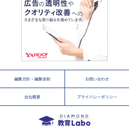
ママテクエグザム
情報Ⅰ、数学が苦手な人注目！最短距離の学力
中学受験に熱心な市区町村ランキング
中国
進化する中高一貫校・高校
アップ法
小学校受験
鳥取県
島根県
岡山県
広島県
山口県
悩み多き「大学受験」相談室
家庭教師
四国
英語・英会話・英検対策
徳島県
香川県
愛媛県
高知県
小学校教師が解説！中学受験のリアル
教育ニュース最前線
九州・沖縄
教育ジャーナリストが徹底解説！ 大学受験の羅
福岡県
佐賀県
長崎県
熊本県
大分県
針盤
宮崎県
鹿児島県
沖縄県
編集方針・編集体制
お問い合わせ
会社概要
プライバシーポリシー