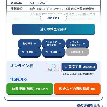
対象学年
高1 ~ 3
浪人生
授業形式
個別指導(1対1)
オンライン指導
自立学習
映像授業
大学受験
医学部受験
授業・定期テスト対策
内申点
続きを見る
目的
対策
学習習慣の定着
総合型選抜(旧AO)対策
推薦入
試対策
学校別特化対策
近くの教室を探す
中高一貫校生に対応
授業の振替可能
不登校生に対
特徴
応
学習にPC・タブレットを利用
オンライン対応
1
科目から受講可能
こんな人に
メリット・
塾の特徴
おすすめ
デメリット
コース内容
コース料金
合格実績
オンライン校
電話する
通話料無料
13:00-22:00(土日祝日問わず)
地図を見る
体験授業(無料)
料金などの資料請求
を申し込む
無料
塾の詳細を見る