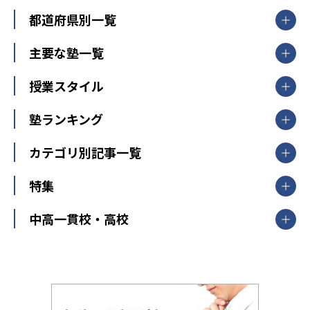
都道府県別一覧
北海道・東北
主要な塾一覧
北海道
青森県
岩手県
宮城県
秋田県
【掲載塾一覧を見る】
授業スタイル
山形県
福島県
臨海セミナー
関東
個別指導
塾ランキング
東京個別指導学院
東京都
神奈川県
埼玉県
千葉県
茨城県
集団授業
個別指導塾TOMAS
栃木県
群馬県
中学受験ランキング
カテゴリ別記事一覧
オンライン指導
明光義塾
大学受験ランキング
北陸
映像授業
ナビ個別指導学院
中学受験
特集
新潟県
富山県
石川県
福井県
個別教室のトライ
高校受験
東進ハイスクール
中部
開成番長直伝！子どもの受験を成功させる方法
中高一貫校・高校
大学受験
武田塾
愛知県
静岡県
岐阜県
三重県
長野県
令和時代の失敗しない塾選び
資格取得・学び直し
山梨県
2020年代の教育
中学入試最前線
教育費・塾代
中学受験最前線
近畿
てら先生の教育業界基本メソッド
座談会
大学入試改革
大阪府
運動と遊びを考える
兵庫県
京都府
奈良県
和歌山県
教育全般
親子で極める家庭学習
滋賀県
令和の大学受験は情報戦！
大学受験塾の選び方