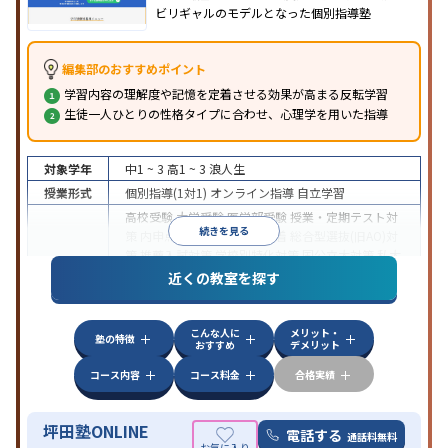
ビリギャルのモデルとなった個別指導塾
編集部のおすすめポイント
学習内容の理解度や記憶を定着させる効果が高まる反転学習
生徒一人ひとりの性格タイプに合わせ、心理学を用いた指導
対象学年
中1 ~ 3
高1 ~ 3
浪人生
授業形式
個別指導(1対1)
オンライン指導
自立学習
高校受験
大学受験
医学部受験
授業・定期テスト対
続きを見る
策
内申点対策
学習習慣の定着
総合型選抜(旧AO)対
策
推薦入試対策
学校別特化対策
国公立大対策
私大
目的
対策
共通テスト対策
英検(英語検定)対策
漢検(漢字
近くの教室を探す
検定)対策
数学特化対策
英語・英会話特化対策
その
他科目別特化対策
こんな人に
メリット・
中高一貫校生に対応
授業の振替可能
不登校生に対
塾の特徴
おすすめ
デメリット
応
学習にPC・タブレットを利用
オンライン対応
1
特徴
科目から受講可能
季節講習のみの受講可
発達障害
コース内容
コース料金
合格実績
の子どもに対応
坪田塾ONLINE
電話する
通話料無料