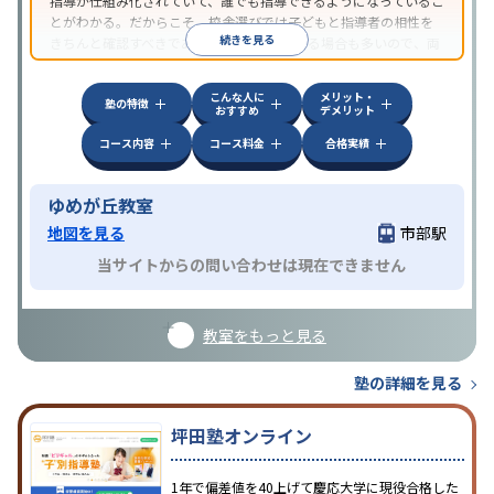
指導が仕組み化されていて、誰でも指導できるようになっているこ
とがわかる。だからこそ、校舎選びでは子どもと指導者の相性を
続きを見る
きちんと確認すべきである。近所に2校舎ある場合も多いので、両
方見学してみることをオススメする。
こんな人に
メリット・
塾の特徴
おすすめ
デメリット
コース内容
コース料金
合格実績
ゆめが丘教室
地図を見る
市部駅
当サイトからの問い合わせは現在できません
教室をもっと見る
塾の詳細を見る
坪田塾オンライン
1年で偏差値を40上げて慶応大学に現役合格した