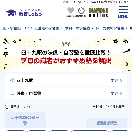
塾・学習塾TOP
三重県の学習塾
伊賀市の学習塾
四十九駅の学習塾
四十九駅の映像・自習塾を徹底比較！
プロの識者がおすすめ塾を解説
四十九駅
変更
映像・自習塾
変更
表示順について
全4件中 1〜4件を表示中
四十九駅の塾一
覧
個別指導塾