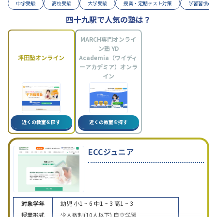
中学受験
高校受験
大学受験
授業・定期テスト対策
学習習慣の
四十九駅で人気の塾は？
MARCH専門オンライ
ン塾 YD
坪田塾オンライン
Academia（ワイディ
ーアカデミア）オンラ
イン
近くの教室を探す
近くの教室を探す
ECCジュニア
対象学年
幼児
小1 ~ 6
中1 ~ 3
高1 ~ 3
授業形式
少人数制(10人以下)
自立学習