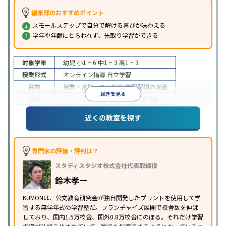
編集部のおすすめポイント
スモールステップで自分で解ける喜びが味わえる
学年や年齢にとらわれず、先取り学習ができる
対象学年
幼児
小1 ~ 6
中1 ~ 3
高1 ~ 3
授業形式
オンライン指導
自立学習
目的
授業・定期テスト対策
学習習慣の定着
続きを見る
特徴
オンライン対応
1科目から受講可能
近くの教室を探す
専門家の評価・評判は？
スタディスタジオ株式会社代表取締役
鈴木孝一
KUMONは、公文教育研究会が独自開発したプリントを使用して学
習する無学年式の学習塾だ。フランチャイズ展開で校舎数を伸ば
しており、国内1.5万校舎、国外0.8万校舎にのぼる。それだけ学習