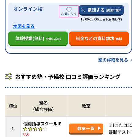
オンライン校
電話する
通話料無料
13:00-22:00(土日祝日問わず)
地図を見る
体験授業(無料)
料金などの資料請求
を申し込む
無料
塾の詳細を見る
おすすめ塾・予備校 口コミ評価ランキング
塾名
順位
教室
（総合評価）
個別指導スクールIE
1:1または1
1
教室一覧
診断テストで
3.8