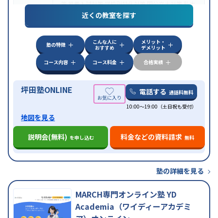
策
推薦入試対策
学校別特化対策
国公立大対策
私大
目的
対策
共通テスト対策
英検(英語検定)対策
漢検(漢字
近くの教室を探す
検定)対策
数学特化対策
英語・英会話特化対策
その
他科目別特化対策
こんな人に
メリット・
中高一貫校生に対応
授業の振替可能
不登校生に対
塾の特徴
おすすめ
デメリット
応
学習にPC・タブレットを利用
オンライン対応
1
特徴
科目から受講可能
季節講習のみの受講可
発達障害
コース内容
コース料金
合格実績
の子どもに対応
坪田塾ONLINE
電話する
通話料無料
10:00～19:00（土日祝も受付）
地図を見る
説明会(無料)
料金などの資料請求
を申し込む
無料
塾の詳細を見る
MARCH専門オンライン塾 YD
Academia（ワイディーアカデミ