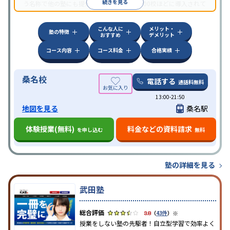
続きを見る
う名称で他の塾にも提供されていて、全国700校ほどに導入されて
いる。他塾にも頼られる情報力はお墨付きだ。
こんな人に
メリット・
塾の特徴
おすすめ
デメリット
コース内容
コース料金
合格実績
桑名校
電話する
通話料無料
13:00-21:50
地図を見る
桑名駅
体験授業(無料)
料金などの資料請求
を申し込む
無料
塾の詳細を見る
武田塾
※
3.8
（
43件
）
授業をしない塾の先駆者！自立型学習で効率よく