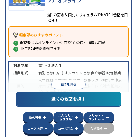
ア）オンライン
週1の面談＆個別カリキュラムでMARCH合格を目
指す！
編集部のおすすめポイント
希望者にはオンラインor対面で1:1の個別指導も用意
LINEで24時間質問できる
対象学年
高1 ~ 3
浪人生
授業形式
個別指導(1対1)
オンライン指導
自立学習
映像授業
大学受験
医学部受験
授業・定期テスト対策
内申点
続きを見る
目的
対策
学習習慣の定着
総合型選抜(旧AO)対策
推薦入
試対策
学校別特化対策
近くの教室を探す
中高一貫校生に対応
授業の振替可能
不登校生に対
特徴
応
学習にPC・タブレットを利用
オンライン対応
1
科目から受講可能
こんな人に
メリット・
塾の特徴
おすすめ
デメリット
コース内容
コース料金
合格実績