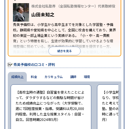
※2023年10月調査。
小学校高学年の集団塾アンケート調査方法
を参照
株式会社私塾界 （全国私塾情報センター）代表取締役
山田未知之
秀英予備校は、小学生から高卒生までを対象とした学習塾・予備
校。静岡県や愛知県を中心として、全国に校舎を構えており、業界
初の東証一部上場企業という実績がある。「小・中・高一貫教
育」という特徴を有し、生徒が効果的に学習していけるような環
境整備に努めている。秀英予備校では集団授業を提供する一方、
続きを見る
秀英i D予備校では映像授業による学習スタイルを提供している。
秀英予備校の口コミ・評判
成績向上
料金
カリキュラム
講師
環境
【高校生時の通塾】自習室を使えたことによ
【小学生時の通
って、ダラダラするなどの無駄な時間が省け
なり、学校での
たため成績向上につながった（大学受験で、
たと考えている（
週に7回程度授業・指導。受講料は月20,000
塾。塾のおすす
円程度。利用した主な授業スタイル：自習・
時に通っていた塾：
自立。回答時期2024年5月）
月）