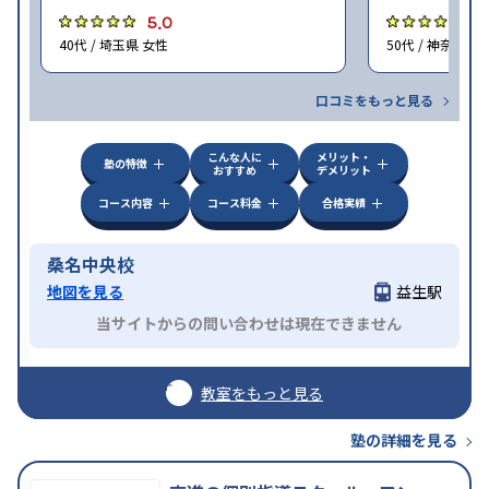
5.0
4
40代 / 埼玉県 女性
50代 / 神奈川県
口コミをもっと見る
こんな人に
メリット・
塾の特徴
おすすめ
デメリット
コース内容
コース料金
合格実績
桑名中央校
地図を見る
益生駅
当サイトからの問い合わせは現在できません
教室をもっと見る
塾の詳細を見る