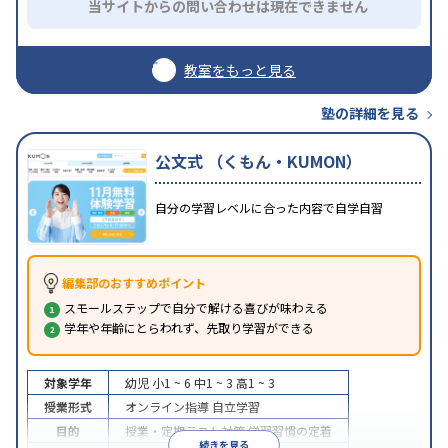
当サイトからの問い合わせは現在できません
教室をもっと見る
塾の詳細を見る
公文式 （くもん・KUMON）
自分の学習レベルに合った内容で自学自習
編集部のおすすめポイント
スモールステップで自分で解ける喜びが味わえる
学年や年齢にとらわれず、先取り学習ができる
対象学年
幼児
小1 ~ 6
中1 ~ 3
高1 ~ 3
授業形式
オンライン指導
自立学習
目的
授業・定期テスト対策
学習習慣の定着
続きを見る