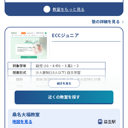
教室をもっと見る
塾の詳細を見る
ECCジュニア
対象学年
幼児
小1 ~ 6
中1 ~ 3
高1 ~ 3
授業形式
少人数制(10人以下)
自立学習
目的
英検(英語検定)対策
英語・英会話特化対策
続きを見る
特徴
季節講習のみの受講可
近くの教室を探す
桑名大福教室
地図を見る
益生駅