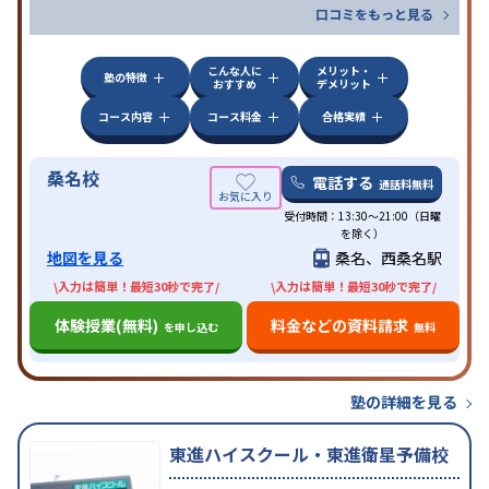
口コミをもっと見る
こんな人に
メリット・
塾の特徴
おすすめ
デメリット
コース内容
コース料金
合格実績
桑名校
電話する
通話料無料
受付時間：13:30〜21:00（日曜
を除く）
地図を見る
桑名、西桑名駅
\入力は簡単！最短30秒で完了/
\入力は簡単！最短30秒で完了/
体験授業(無料)
料金などの資料請求
を申し込む
無料
塾の詳細を見る
東進ハイスクール・東進衛星予備校