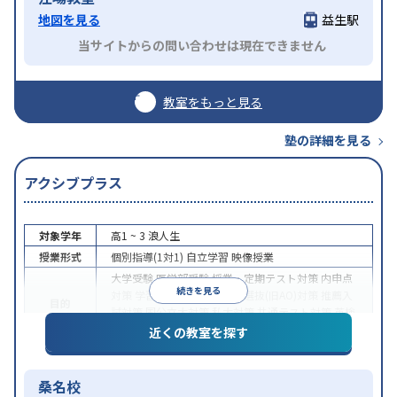
地図を見る
益生駅
当サイトからの問い合わせは現在できません
教室をもっと見る
塾の詳細を見る
アクシブプラス
対象学年
高1 ~ 3
浪人生
授業形式
個別指導(1対1)
自立学習
映像授業
大学受験
医学部受験
授業・定期テスト対策
内申点
続きを見る
対策
学習習慣の定着
総合型選抜(旧AO)対策
推薦入
目的
試対策
国公立大対策
私大対策
共通テスト対策
英検
(英語検定)対策
数学特化対策
その他科目別特化対策
近くの教室を探す
授業の振替可能
学習にPC・タブレットを利用
1科
特徴
目から受講可能
季節講習のみの受講可
自習室あり
桑名校