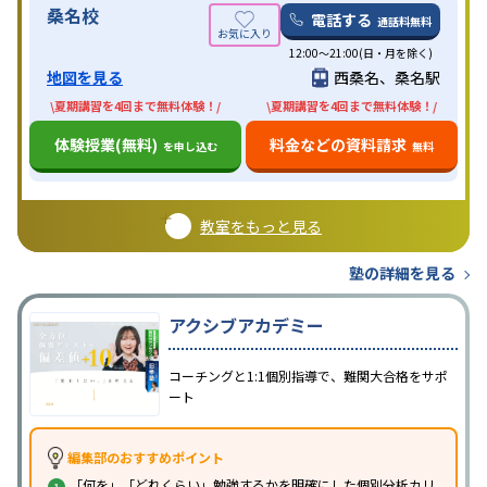
桑名校
電話する
通話料無料
12:00～21:00(日・月を除く)
地図を見る
西桑名、桑名駅
\夏期講習を4回まで無料体験！/
\夏期講習を4回まで無料体験！/
体験授業(無料)
料金などの資料請求
を申し込む
無料
教室をもっと見る
塾の詳細を見る
アクシブアカデミー
コーチングと1:1個別指導で、難関大合格をサポ
ート
編集部のおすすめポイント
「何を」「どれくらい」勉強するかを明確にした個別分析カリ