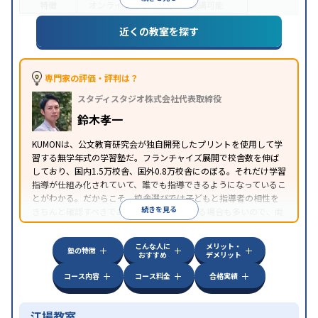
特徴
オンライン対応
1科目から受講可能
近くの教室を探す
専門家の評価・評判は？
スタディスタジオ株式会社代表取締役
鈴木孝一
KUMONは、公文教育研究会が独自開発したプリントを使用して学
習する無学年式の学習塾だ。フランチャイズ展開で校舎数を伸ば
しており、国内1.5万校舎、国外0.8万校舎にのぼる。それだけ学習
指導が仕組み化されていて、誰でも指導できるようになっているこ
とがわかる。だからこそ、校舎選びでは子どもと指導者の相性を
続きを見る
きちんと確認すべきである。近所に2校舎ある場合も多いので、両
方見学してみることをオススメする。
こんな人に
メリット・
塾の特徴
おすすめ
デメリット
コース内容
コース料金
合格実績
江場教室