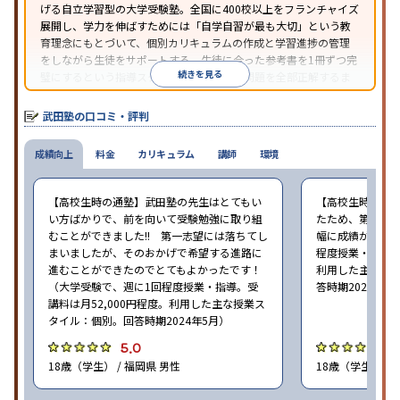
げる自立学習型の大学受験塾。全国に400校以上をフランチャイズ
展開し、学力を伸ばすためには「自学自習が最も大切」という教
育理念にもとづいて、個別カリキュラムの作成と学習進捗の管理
をしながら生徒をサポートする。生徒に合った参考書を1冊ずつ完
続きを見る
璧にするという指導スタイルで、参考書の問題を全部正解するま
で繰り返し問題を解くことで偏差値をあげるという手法を取って
いる。
武田塾の口コミ・評判
成績向上
料金
カリキュラム
講師
環境
【高校生時の通塾】武田塾の先生はとてもい
【高校生時の通
い方ばかりで、前を向いて受験勉強に取り組
たため、第一志
むことができました!! 第一志望には落ちてし
幅に成績が向上し
まいましたが、そのおかげで希望する進路に
程度授業・指導。
進むことができたのでとてもよかったです！
利用した主な授
（大学受験で、週に1回程度授業・指導。受
答時期2024年5
講料は月52,000円程度。利用した主な授業ス
タイル：個別。回答時期2024年5月）
5.0
4
18歳（学生） / 福岡県 男性
18歳（学生） / 