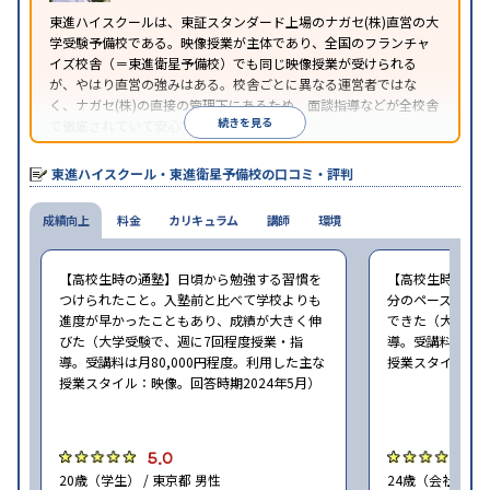
東進ハイスクールは、東証スタンダード上場のナガセ(株)直営の大
学受験予備校である。映像授業が主体であり、全国のフランチャ
イズ校舎（＝東進衛星予備校）でも同じ映像授業が受けられる
が、やはり直営の強みはある。校舎ごとに異なる運営者ではな
く、ナガセ(株)の直接の管理下にあるため、面談指導などが全校舎
続きを見る
で徹底されていて安心できる。
東進衛星予備校は、運営会社により指導方針や校舎のルールが異
なる。体験授業では、授業のみで判断するのではなく、担当者や
東進ハイスクール・東進衛星予備校の口コミ・評判
校舎雰囲気、校舎での合格実績などを確認すると良いだろう。
成績向上
料金
カリキュラム
講師
環境
【高校生時の通塾】日頃から勉強する習慣を
【高校生時の通
つけられたこと。入塾前と比べて学校よりも
分のペースで進
進度が早かったこともあり、成績が大きく伸
できた（大学受験
びた（大学受験で、週に7回程度授業・指
導。受講料は月8
導。受講料は月80,000円程度。利用した主な
授業スタイル：映
授業スタイル：映像。回答時期2024年5月）
5.0
5
20歳（学生） / 東京都 男性
24歳（会社員<正