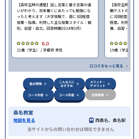
【高校生時の通塾】話し言葉と書き言葉の違
【高校生時の通
いがわかり、将来働くにあたっても勉強にな
期テストの点数
ったと考えます（大学受験で、週に3回程度
に3回程度授業・指
授業・指導。利用した主な授業スタイル：個
程度。利用した
別、自習・自立。回答時期2024年5月）
像、自習・自立。
5.0
5
21歳（学生） / 京都府 男性
19歳（学生） / 
口コミをもっと見る
こんな人に
メリット・
塾の特徴
おすすめ
デメリット
コース内容
コース料金
合格実績
桑名教室
地図を見る
西桑名、桑名駅
当サイトからの問い合わせは現在できません