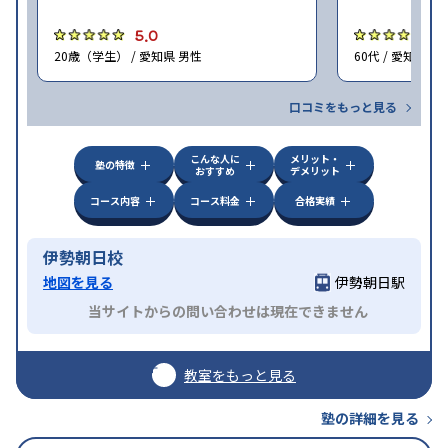
5.0
4
20歳（学生） / 愛知県 男性
60代 / 愛知県 男
口コミをもっと見る
こんな人に
メリット・
塾の特徴
おすすめ
デメリット
コース内容
コース料金
合格実績
伊勢朝日校
地図を見る
伊勢朝日駅
当サイトからの問い合わせは現在できません
教室をもっと見る
塾の詳細を見る