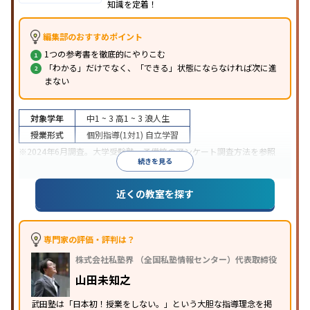
知識を定着！
編集部のおすすめポイント
1つの参考書を徹底的にやりこむ
「わかる」だけでなく、「できる」状態にならなければ次に進
まない
対象学年
中1 ~ 3
高1 ~ 3
浪人生
授業形式
個別指導(1対1)
自立学習
※2024年6月調査。
大学受験塾・予備校のアンケート調査方法
を参照
続きを見る
近くの教室を探す
専門家の評価・評判は？
株式会社私塾界 （全国私塾情報センター）代表取締役
山田未知之
武田塾は「日本初！授業をしない。」という大胆な指導理念を掲