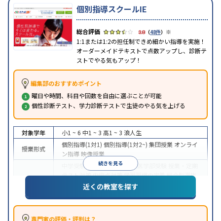
個別指導スクールIE
※
3.8
（
48件
）
1:1または1:2の担任制できめ細かい指導を実施！
オーダーメイドテキストで点数アップし、診断テ
ストでやる気もアップ！
編集部のおすすめポイント
曜日や時間、科目や回数を自由に選ぶことが可能
個性診断テスト、学力診断テストで生徒のやる気を上げる
対象学年
小1 ~ 6
中1 ~ 3
高1 ~ 3
浪人生
個別指導(1対1)
個別指導(1対2~)
集団授業
オンライ
授業形式
ン指導
映像授業
続きを見る
中学受験
高校受験
大学受験
医学部受験
授業・定期
テスト対策
内申点対策
学習習慣の定着
総合型選抜
(旧AO)対策
推薦入試対策
学校別特化対策
国公立大
近くの教室を探す
目的
対策
私大対策
共通テスト対策
英検(英語検定)対策
漢検(漢字検定)対策
数学特化対策
その他科目別特化
対策
専門家の評価・評判は？