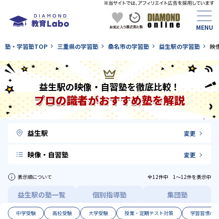
塾・学習塾TOP
三重県の学習塾
桑名市の学習塾
益生駅の学習塾
映
益生駅の映像・自習塾を徹底比較！
プロの識者がおすすめ塾を解説
益生駅
変更
映像・自習塾
変更
表示順について
全12件中 1〜12件を表示中
益生駅の塾一覧
個別指導塾
集団塾
中学受験
高校受験
大学受験
授業・定期テスト対策
学習習慣の