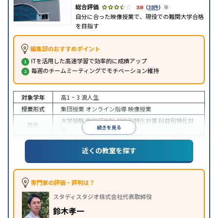
※
3.8
（
38件
）
自分に合った映像授業で、現役での難関大学合格
を目指す
編集部のおすすめポイント
ITを活用した高速学習で効率的に成績アップ
毎週のチームミーティングでモチベーション維持
対象学年
高1 ~ 3
浪人生
授業形式
集団授業
オンライン指導
映像授業
大学受験
医学部受験
学校別特化対策
科目別特化対
目的
続きを見る
策
特待生・奨学金制度あり
授業の振替可能
学習に
近くの教室を探す
特徴
PC・タブレットを利用
1科目から受講可能
季節講
習のみの受講可
※2024年6月調査。
大学受験塾・予備校のアンケート調査方法
を参照
専門家の評価・評判は？
スタディスタジオ株式会社代表取締役
鈴木孝一