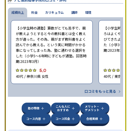
成績向上
料金
カリキュラム
講師
環境
【小学生時の通塾】算数がとても苦手で、親
【小学生時の通
が教えようとすると今の教科書とは全く教え
ろはよくやり方
方が違った。その為、親がまず教科書をよく
びてきたようで
読んでから教える。という実に時間がかかる
た（小学3〜6年
事になってしまった為、塾に通わせる選択を
期:2023年3月）
した（小学5〜6年時に子どもが通塾。回答時
期:2023年3月）
5.0
4
40代 / 神奈川県 女性
40代 / 東京都 女
口コミをもっと見る
こんな人に
メリット・
塾の特徴
おすすめ
デメリット
コース内容
コース料金
合格実績