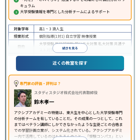
キュラム
大学受験情報を専門とした分析チームによるサポート
対象学年
高1 ~ 3
浪人生
授業形式
個別指導(1対1)
自立学習
映像授業
大学受験
医学部受験
国公立大対策
私大対策
共通テ
目的
続きを見る
スト対策
特徴
オンライン対応
近くの教室を探す
専門家の評価・評判は？
スタディスタジオ株式会社代表取締役
鈴木孝一
アクシブアカデミーの特徴は、東大生を中心とした大学受験専門
の分析チームを有していることだ。その成果の一つとして、これ
まではベテラン講師にしかできなかったような生徒ごとの合格ま
での学習計画立案が、システム化されている。アクシブアカデミ
ー内で活用しているのはもちろんのこと、「受験コンパス」とい