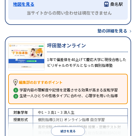
地図を見る
桑名駅
当サイトからの問い合わせは現在できません
塾の詳細を見る
坪田塾オンライン
1年で偏差値を40上げて慶応大学に現役合格した
ビリギャルのモデルとなった個別指導塾
編集部のおすすめポイント
学習内容の理解度や記憶を定着させる効果が高まる反転学習
生徒一人ひとりの性格タイプに合わせ、心理学を用いた指導
対象学年
中1 ~ 3
高1 ~ 3
浪人生
授業形式
個別指導(1対1)
オンライン指導
自立学習
高校受験
大学受験
医学部受験
授業・定期テスト対
続きを見る
策
内申点対策
学習習慣の定着
総合型選抜(旧AO)対