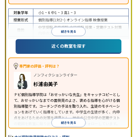
対象学年
小1 ~ 6
中1 ~ 3
高1 ~ 3
授業形式
個別指導(1対2~)
オンライン指導
映像授業
中学受験
高校受験
大学受験
授業・定期テスト対策
目的
続きを見る
内申点対策
学習習慣の定着
成績保証制度あり
授業の振替可能
オンライン対応
近くの教室を探す
特徴
1科目から受講可能
季節講習のみの受講可
自習室あ
り
※2023年3月調査。
小学校高学年の個別指導塾アンケート調査方法
を参
照
専門家の評価・評判は？
ノンフィクションライター
杉浦由美子
ナビ個別指導学院は「おせっかいな先生」をキャッチコピーとし
て、おせっかいなまでの面倒見のよさ、褒める指導を心がける個
別指導塾です。コーチングの手法を取り入れ、生徒のモチベーシ
ョンをあげていく指導をしています。中学生の生徒が多く、内申
点をあげるための対策を得意とし、地元の公立中学の定期テスト
続きを見る
の範囲を教室に貼り出すなど手厚く学習をフォローしています。
オリジナルテキストを使用しており、特に英語は各教科書に合わ
せたテキストを使った「先取り学習」で理解度を深められます。
ナビ個別指導学院の口コミ・評判