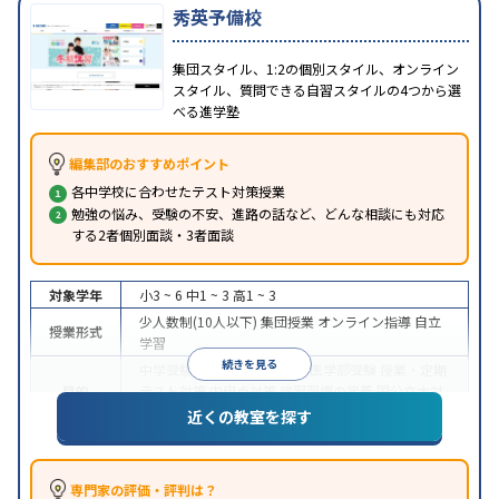
秀英予備校
集団スタイル、1:2の個別スタイル、オンライン
スタイル、質問できる自習スタイルの4つから選
べる進学塾
編集部のおすすめポイント
各中学校に合わせたテスト対策授業
勉強の悩み、受験の不安、進路の話など、どんな相談にも対応
する2者個別面談・3者面談
対象学年
小3 ~ 6
中1 ~ 3
高1 ~ 3
少人数制(10人以下)
集団授業
オンライン指導
自立
授業形式
学習
続きを見る
中学受験
高校受験
大学受験
医学部受験
授業・定期
目的
テスト対策
内申点対策
学習習慣の定着
国公立大対
策
私大対策
共通テスト対策
英検(英語検定)対策
近くの教室を探す
入塾に学力基準あり
授業の振替可能
学習にPC・タ
特徴
ブレットを利用
オンライン対応
1科目から受講可能
季節講習のみの受講可
自習室あり
専門家の評価・評判は？