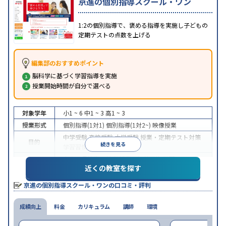
京進の個別指導スクール・ワン
1:2の個別指導で、褒める指導を実施し子どもの
定期テストの点数を上げる
編集部のおすすめポイント
脳科学に基づく学習指導を実施
授業開始時間が自分で選べる
対象学年
小1 ~ 6
中1 ~ 3
高1 ~ 3
授業形式
個別指導(1対1)
個別指導(1対2~)
映像授業
中学受験
高校受験
大学受験
授業・定期テスト対策
目的
続きを見る
学習習慣の定着
中高一貫校生に対応
授業の振替可能
学習にPC・タ
特徴
近くの教室を探す
ブレットを利用
季節講習のみの受講可
※2024年6月調査。
大学受験塾・予備校のアンケート調査方法
を参照
京進の個別指導スクール・ワンの口コミ・評判
成績向上
料金
カリキュラム
講師
環境