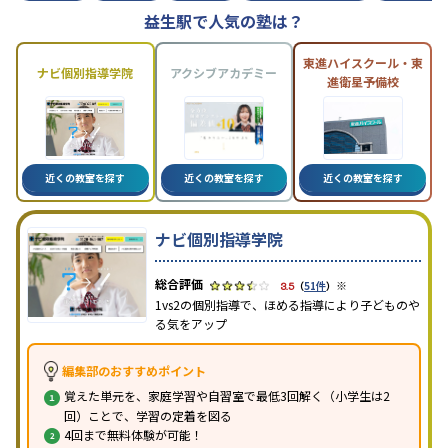
益生駅で人気の塾は？
東進ハイスクール・東
ナビ個別指導学院
アクシブアカデミー
進衛星予備校
近くの教室を探す
近くの教室を探す
近くの教室を探す
ナビ個別指導学院
※
3.5
（
51件
）
1vs2の個別指導で、ほめる指導により子どものや
る気をアップ
編集部のおすすめポイント
覚えた単元を、家庭学習や自習室で最低3回解く（小学生は2
回）ことで、学習の定着を図る
4回まで無料体験が可能！