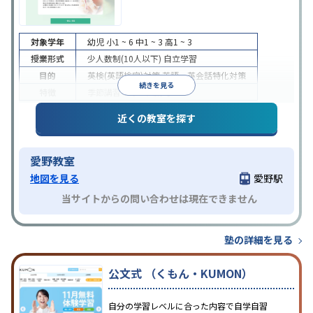
対象学年
幼児
小1 ~ 6
中1 ~ 3
高1 ~ 3
授業形式
少人数制(10人以下)
自立学習
目的
英検(英語検定)対策
英語・英会話特化対策
続きを見る
特徴
季節講習のみの受講可
近くの教室を探す
愛野教室
地図を見る
愛野駅
当サイトからの問い合わせは現在できません
塾の詳細を見る
公文式 （くもん・KUMON）
自分の学習レベルに合った内容で自学自習