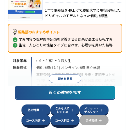
1年で偏差値を40上げて慶応大学に現役合格した
ビリギャルのモデルとなった個別指導塾
編集部のおすすめポイント
学習内容の理解度や記憶を定着させる効果が高まる反転学習
生徒一人ひとりの性格タイプに合わせ、心理学を用いた指導
対象学年
中1 ~ 3
高1 ~ 3
浪人生
授業形式
個別指導(1対1)
オンライン指導
自立学習
高校受験
大学受験
医学部受験
授業・定期テスト対
続きを見る
策
内申点対策
学習習慣の定着
総合型選抜(旧AO)対
策
推薦入試対策
学校別特化対策
国公立大対策
私大
目的
対策
共通テスト対策
英検(英語検定)対策
漢検(漢字
近くの教室を探す
検定)対策
数学特化対策
英語・英会話特化対策
その
他科目別特化対策
こんな人に
メリット・
中高一貫校生に対応
授業の振替可能
不登校生に対
塾の特徴
おすすめ
デメリット
応
学習にPC・タブレットを利用
オンライン対応
1
特徴
科目から受講可能
季節講習のみの受講可
発達障害
コース内容
コース料金
合格実績
の子どもに対応