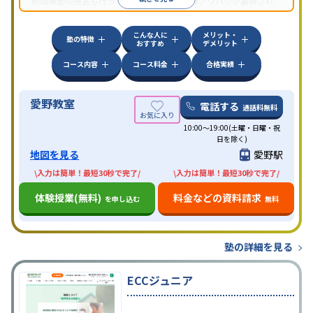
別指導塾の運営も行っており、汎用的な指導ノウハウが蓄積され
ていることが伺える。
こんな人に
メリット・
塾の特徴
おすすめ
デメリット
コース内容
コース料金
合格実績
愛野教室
電話する
通話料無料
10:00～19:00(土曜・日曜・祝
日を除く)
地図を見る
愛野駅
\入力は簡単！最短30秒で完了/
\入力は簡単！最短30秒で完了/
体験授業(無料)
料金などの資料請求
を申し込む
無料
塾の詳細を見る
ECCジュニア