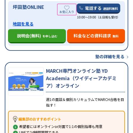
坪田塾ONLINE
電話する
通話料無料
10:00～19:00（土日祝も受付）
地図を見る
説明会(無料)
料金などの資料請求
を申し込む
無料
塾の詳細を見る
MARCH専門オンライン塾 YD
Academia（ワイディーアカデミ
ア）オンライン
週1の面談＆個別カリキュラムでMARCH合格を目
指す！
編集部のおすすめポイント
希望者にはオンラインor対面で1:1の個別指導も用意
LINEで24時間質問できる