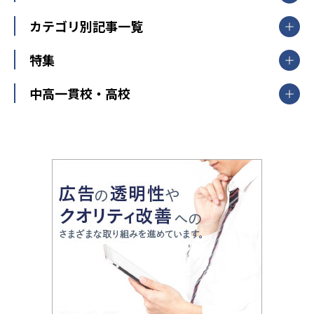
東京都
神奈川県
埼玉県
千葉県
茨城県
集団授業
個別指導塾TOMAS
栃木県
群馬県
中学受験ランキング
カテゴリ別記事一覧
オンライン指導
明光義塾
大学受験ランキング
北陸
映像授業
ナビ個別指導学院
中学受験
特集
新潟県
富山県
石川県
福井県
個別教室のトライ
高校受験
東進ハイスクール
中部
開成番長直伝！子どもの受験を成功させる方法
中高一貫校・高校
大学受験
武田塾
愛知県
静岡県
岐阜県
三重県
長野県
令和時代の失敗しない塾選び
資格取得・学び直し
山梨県
2020年代の教育
中学入試最前線
教育費・塾代
中学受験最前線
近畿
てら先生の教育業界基本メソッド
座談会
大学入試改革
大阪府
運動と遊びを考える
兵庫県
京都府
奈良県
和歌山県
教育全般
親子で極める家庭学習
滋賀県
令和の大学受験は情報戦！
大学受験塾の選び方
ママテクエグザム
情報Ⅰ、数学が苦手な人注目！最短距離の学力
中学受験に熱心な市区町村ランキング
中国
進化する中高一貫校・高校
アップ法
小学校受験
鳥取県
島根県
岡山県
広島県
山口県
悩み多き「大学受験」相談室
家庭教師
四国
英語・英会話・英検対策
徳島県
香川県
愛媛県
高知県
小学校教師が解説！中学受験のリアル
教育ニュース最前線
九州・沖縄
教育ジャーナリストが徹底解説！ 大学受験の羅
福岡県
佐賀県
長崎県
熊本県
大分県