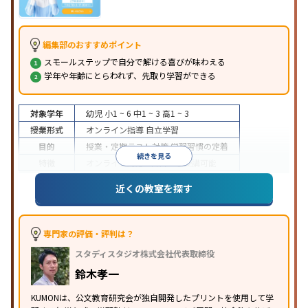
編集部のおすすめポイント
スモールステップで自分で解ける喜びが味わえる
学年や年齢にとらわれず、先取り学習ができる
対象学年
幼児
小1 ~ 6
中1 ~ 3
高1 ~ 3
授業形式
オンライン指導
自立学習
目的
授業・定期テスト対策
学習習慣の定着
続きを見る
特徴
オンライン対応
1科目から受講可能
近くの教室を探す
専門家の評価・評判は？
スタディスタジオ株式会社代表取締役
鈴木孝一
KUMONは、公文教育研究会が独自開発したプリントを使用して学