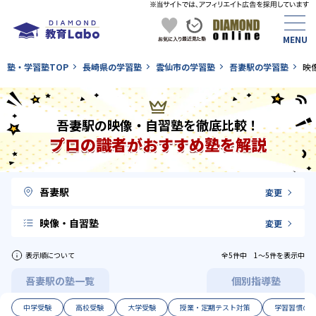
塾・学習塾TOP
長崎県の学習塾
雲仙市の学習塾
吾妻駅の学習塾
映
吾妻駅の映像・自習塾を徹底比較！
プロの識者がおすすめ塾を解説
吾妻駅
変更
映像・自習塾
変更
表示順について
全5件中 1〜5件を表示中
吾妻駅の塾一覧
個別指導塾
中学受験
高校受験
大学受験
授業・定期テスト対策
学習習慣の