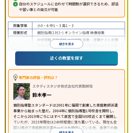
自分のスケジュールに合わせて時間割が選択できるため、部活
や習い事との両立が可能
対象学年
小3 ~ 6
中1 ~ 3
高1 ~ 3
授業形式
個別指導(1対2~)
オンライン指導
映像授業
中学受験
高校受験
大学受験
授業・定期テスト対策
続きを見る
内申点対策
学習習慣の定着
総合型選抜(旧AO)対策
目的
推薦入試対策
国公立大対策
私大対策
共通テスト対
策
英検(英語検定)対策
漢検(漢字検定)対策
数学特化
近くの教室を探す
対策
中高一貫校生に対応
授業の振替可能
不登校生に対
応
学習にPC・タブレットを利用
オンライン対応
1
専門家の評価・評判は？
特徴
科目から受講可能
季節講習のみの受講可
自習室あ
スタディスタジオ株式会社代表取締役
り
鈴木孝一
個別指導塾スタンダードは2001年に福岡で創業した家庭教師派遣
事業から始まった塾だ。2004年に個別指導塾1号校舎を開校し、
そこから2019年ごろにはすべて直営で全国500校近くまで展開し
ていたが、2023年現在は240校程度に落ち着いている。現在も全
国32拠点で家庭教師派遣サービスを提供している他、香港での個
続きを見る