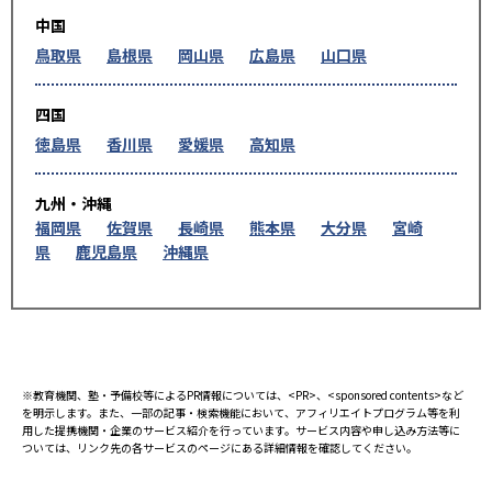
中国
鳥取県
島根県
岡山県
広島県
山口県
四国
徳島県
香川県
愛媛県
高知県
九州・沖縄
福岡県
佐賀県
長崎県
熊本県
大分県
宮崎
県
鹿児島県
沖縄県
※教育機関、塾・予備校等によるPR情報については、<PR>、<sponsored contents>など
を明示します。また、一部の記事・検索機能において、アフィリエイトプログラム等を利
用した提携機関・企業のサービス紹介を行っています。サービス内容や申し込み方法等に
ついては、リンク先の各サービスのページにある詳細情報を確認してください。