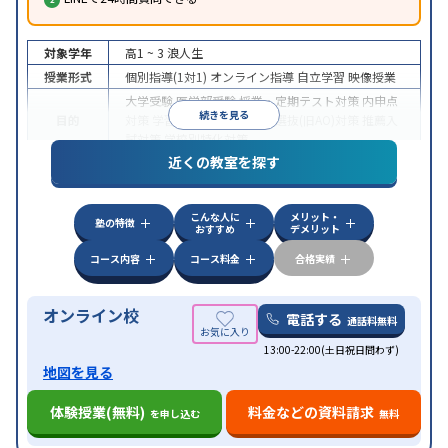
対象学年
高1 ~ 3
浪人生
授業形式
個別指導(1対1)
オンライン指導
自立学習
映像授業
大学受験
医学部受験
授業・定期テスト対策
内申点
続きを見る
目的
対策
学習習慣の定着
総合型選抜(旧AO)対策
推薦入
試対策
学校別特化対策
近くの教室を探す
中高一貫校生に対応
授業の振替可能
不登校生に対
特徴
応
学習にPC・タブレットを利用
オンライン対応
1
科目から受講可能
こんな人に
メリット・
塾の特徴
おすすめ
デメリット
コース内容
コース料金
合格実績
オンライン校
電話する
通話料無料
13:00-22:00(土日祝日問わず)
地図を見る
体験授業(無料)
料金などの資料請求
を申し込む
無料