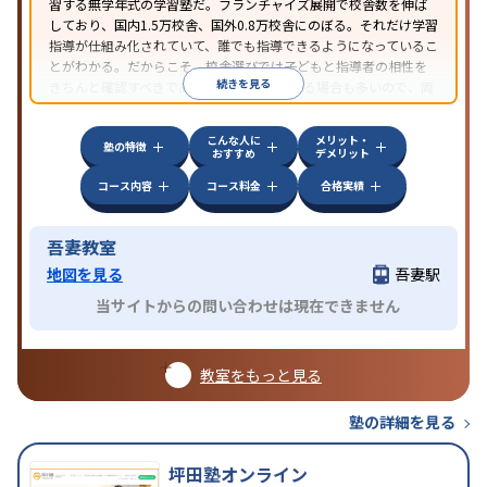
習する無学年式の学習塾だ。フランチャイズ展開で校舎数を伸ば
しており、国内1.5万校舎、国外0.8万校舎にのぼる。それだけ学習
指導が仕組み化されていて、誰でも指導できるようになっているこ
とがわかる。だからこそ、校舎選びでは子どもと指導者の相性を
続きを見る
きちんと確認すべきである。近所に2校舎ある場合も多いので、両
方見学してみることをオススメする。
こんな人に
メリット・
塾の特徴
おすすめ
デメリット
コース内容
コース料金
合格実績
吾妻教室
地図を見る
吾妻駅
当サイトからの問い合わせは現在できません
教室をもっと見る
塾の詳細を見る
坪田塾オンライン