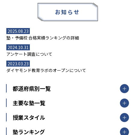
お知らせ
2025.08.23
塾・予備校 合格実績ランキングの詳細
2024.10.31
アンケート調査について
2023.03.23
ダイヤモンド教育ラボのオープンについて
都道府県別一覧
北海道・東北
主要な塾一覧
北海道
青森県
岩手県
宮城県
秋田県
【掲載塾一覧を見る】
授業スタイル
山形県
福島県
臨海セミナー
関東
個別指導
塾ランキング
東京個別指導学院