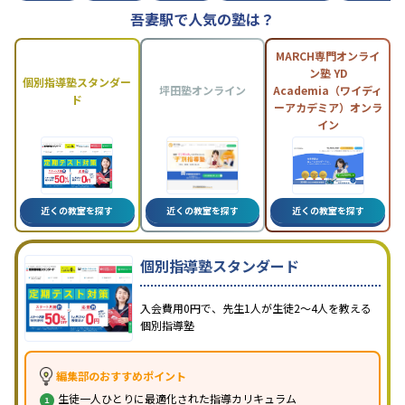
吾妻駅で人気の塾は？
MARCH専門オンライ
ン塾 YD
個別指導塾スタンダー
坪田塾オンライン
Academia（ワイディ
ド
ーアカデミア）オンラ
イン
近くの教室を探す
近くの教室を探す
近くの教室を探す
個別指導塾スタンダード
入会費用0円で、先生1人が生徒2〜4人を教える
個別指導塾
編集部のおすすめポイント
生徒一人ひとりに最適化された指導カリキュラム