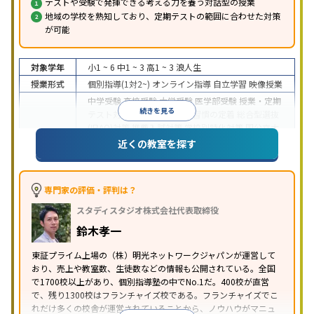
テストや受験で発揮できる考える力を養う対話型の授業
地域の学校を熟知しており、定期テストの範囲に合わせた対策
が可能
対象学年
小1 ~ 6
中1 ~ 3
高1 ~ 3
浪人生
授業形式
個別指導(1対2~)
オンライン指導
自立学習
映像授業
中学受験
高校受験
大学受験
医学部受験
授業・定期
続きを見る
テスト対策
内申点対策
学習習慣の定着
総合型選抜
(旧AO)対策
推薦入試対策
学校別特化対策
国公立大
目的
対策
私大対策
共通テスト対策
英検(英語検定)対策
近くの教室を探す
漢検(漢字検定)対策
数学特化対策
英語・英会話特化
対策
その他科目別特化対策
中高一貫校生に対応
特待生・奨学金制度あり
授業
専門家の評価・評判は？
の振替可能
不登校生に対応
学習にPC・タブレット
スタディスタジオ株式会社代表取締役
特徴
を利用
オンライン対応
1科目から受講可能
季節講
習のみの受講可
発達障害の子どもに対応
自習室あ
鈴木孝一
り
※2023年3月調査。
小学校高学年の個別指導塾アンケート調査方法
を参
東証プライム上場の（株）明光ネットワークジャパンが運営して
おり、売上や教室数、生徒数などの情報も公開されている。全国
照
で1700校以上があり、個別指導塾の中でNo.1だ。400校が直営
で、残り1300校はフランチャイズ校である。フランチャイズでこ
れだけ多くの校舎が運営されていることから、ノウハウがマニュ