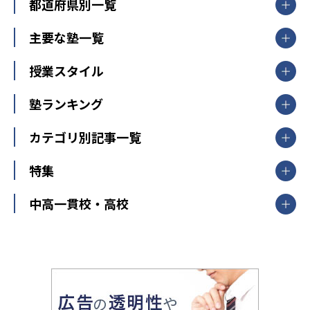
都道府県別一覧
北海道・東北
主要な塾一覧
北海道
青森県
岩手県
宮城県
秋田県
【掲載塾一覧を見る】
授業スタイル
山形県
福島県
臨海セミナー
関東
個別指導
塾ランキング
東京個別指導学院
東京都
神奈川県
埼玉県
千葉県
茨城県
集団授業
個別指導塾TOMAS
栃木県
群馬県
中学受験ランキング
カテゴリ別記事一覧
オンライン指導
明光義塾
大学受験ランキング
北陸
映像授業
ナビ個別指導学院
中学受験
特集
新潟県
富山県
石川県
福井県
個別教室のトライ
高校受験
東進ハイスクール
中部
開成番長直伝！子どもの受験を成功させる方法
中高一貫校・高校
大学受験
武田塾
愛知県
静岡県
岐阜県
三重県
長野県
令和時代の失敗しない塾選び
資格取得・学び直し
山梨県
2020年代の教育
中学入試最前線
教育費・塾代
中学受験最前線
近畿
てら先生の教育業界基本メソッド
座談会
大学入試改革
大阪府
運動と遊びを考える
兵庫県
京都府
奈良県
和歌山県
教育全般
親子で極める家庭学習
滋賀県
令和の大学受験は情報戦！
大学受験塾の選び方
ママテクエグザム
情報Ⅰ、数学が苦手な人注目！最短距離の学力
中学受験に熱心な市区町村ランキング