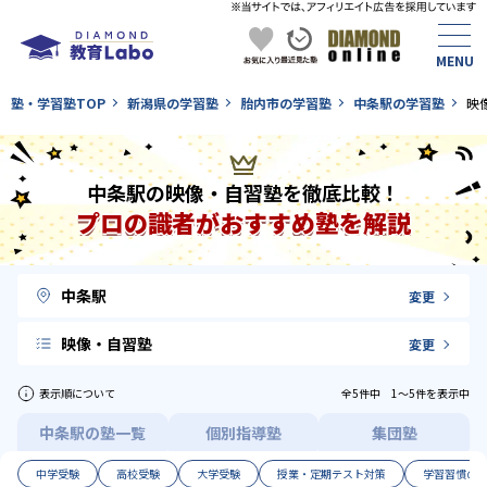
塾・学習塾TOP
新潟県の学習塾
胎内市の学習塾
中条駅の学習塾
映
中条駅の映像・自習塾を徹底比較！
プロの識者がおすすめ塾を解説
中条駅
変更
映像・自習塾
変更
表示順について
全5件中 1〜5件を表示中
中条駅の塾一覧
個別指導塾
集団塾
中学受験
高校受験
大学受験
授業・定期テスト対策
学習習慣の