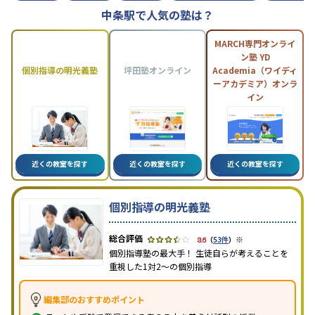
中条駅で人気の塾は？
MARCH専門オンライ
ン塾 YD
個別指導の明光義塾
坪田塾オンライン
Academia（ワイディ
ーアカデミア）オンラ
イン
近くの教室を探す
近くの教室を探す
近くの教室を探す
個別指導の明光義塾
※
3.6
（
53件
）
個別指導塾の最大手！ 生徒自らが考えることを
重視した1対2〜の個別指導
編集部のおすすめポイント