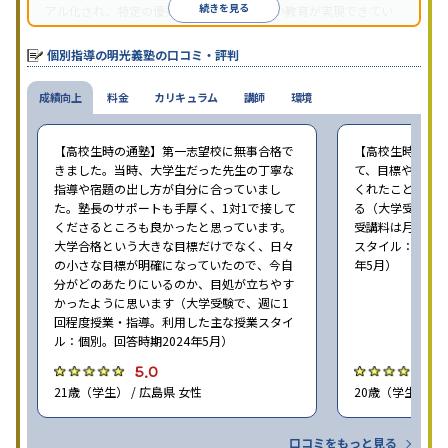
続きを見る
アル化され、特定の優秀な人材に依存しない教育が実現できてい
ることが推測される。
個別指導の明光義塾の口コミ・評判
成績向上
料金
カリキュラム
講師
環境
【高校生時の通塾】第一志望校に無事合格で
【高校生時の通
きました。当時、大学生だった先生の丁寧な
て、目標や勉強
指導や宿題の出し方が自分に合っていまし
くれたことが、
た。塾長のサポートも手厚く、1対1で接して
る（大学受験で、
くださるところも良かったと思っています。
受講料は月35,
大学合格という大きな目標だけでなく、日々
スタイル：個別、
の小さな目標が明確になっていたので、今自
年5月）
分がどのあたりにいるのか、目処が立ちやす
かったように思います（大学受験で、週に1
回程度授業・指導。利用した主な授業スタイ
ル：個別。回答時期2024年5月）
5.0
4
21歳（学生） / 広島県 女性
20歳（学生） / 
口コミをもっと見る