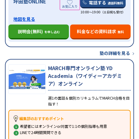
坪田塾ONLINE
電話する
通話料無料
10:00～19:00（土日祝も受付）
地図を見る
説明会(無料)
料金などの資料請求
を申し込む
無料
塾の詳細を見る
MARCH専門オンライン塾 YD
Academia（ワイディーアカデミ
ア）オンライン
週1の面談＆個別カリキュラムでMARCH合格を目
指す！
編集部のおすすめポイント
希望者にはオンラインor対面で1:1の個別指導も用意
LINEで24時間質問できる