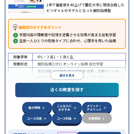
1年で偏差値を40上げて慶応大学に現役合格した
ビリギャルのモデルとなった個別指導塾
編集部のおすすめポイント
学習内容の理解度や記憶を定着させる効果が高まる反転学習
生徒一人ひとりの性格タイプに合わせ、心理学を用いた指導
対象学年
中1 ~ 3
高1 ~ 3
浪人生
授業形式
個別指導(1対1)
オンライン指導
自立学習
高校受験
大学受験
医学部受験
授業・定期テスト対
続きを見る
策
内申点対策
学習習慣の定着
総合型選抜(旧AO)対
策
推薦入試対策
学校別特化対策
国公立大対策
私大
目的
対策
共通テスト対策
英検(英語検定)対策
漢検(漢字
近くの教室を探す
検定)対策
数学特化対策
英語・英会話特化対策
その
他科目別特化対策
こんな人に
メリット・
中高一貫校生に対応
授業の振替可能
不登校生に対
塾の特徴
おすすめ
デメリット
応
学習にPC・タブレットを利用
オンライン対応
1
特徴
科目から受講可能
季節講習のみの受講可
発達障害
コース内容
コース料金
合格実績
の子どもに対応