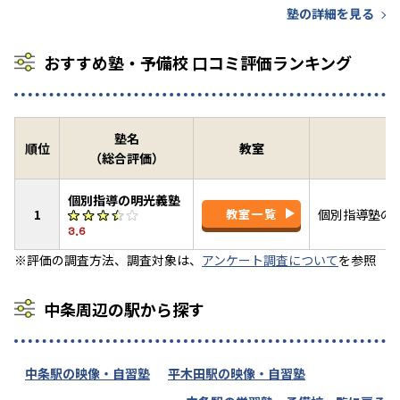
塾の詳細を見る
おすすめ塾・予備校 口コミ評価ランキング
塾名
順位
教室
（総合評価）
個別指導の明光義塾
1
教室一覧
個別指導塾の
3.6
※評価の調査方法、調査対象は、
アンケート調査について
を参照
中条周辺の駅から探す
中条駅の映像・自習塾
平木田駅の映像・自習塾