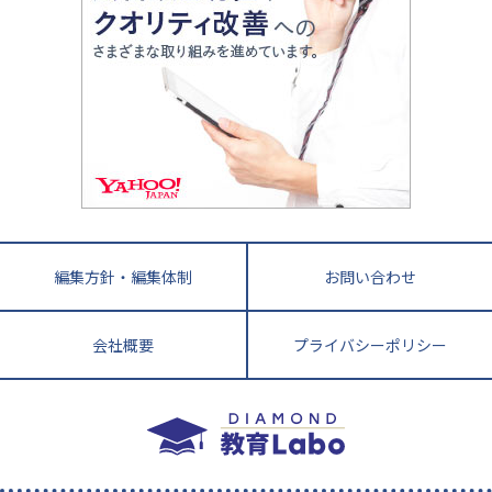
中国
進化する中高一貫校・高校
アップ法
小学校受験
鳥取県
島根県
岡山県
広島県
山口県
悩み多き「大学受験」相談室
家庭教師
四国
英語・英会話・英検対策
徳島県
香川県
愛媛県
高知県
小学校教師が解説！中学受験のリアル
教育ニュース最前線
九州・沖縄
教育ジャーナリストが徹底解説！ 大学受験の羅
福岡県
佐賀県
長崎県
熊本県
大分県
針盤
宮崎県
鹿児島県
沖縄県
編集方針・編集体制
お問い合わせ
会社概要
プライバシーポリシー