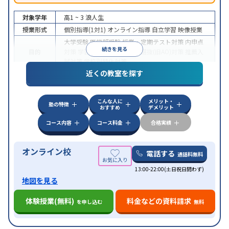
対象学年
高1 ~ 3
浪人生
授業形式
個別指導(1対1)
オンライン指導
自立学習
映像授業
大学受験
医学部受験
授業・定期テスト対策
内申点
続きを見る
目的
対策
学習習慣の定着
総合型選抜(旧AO)対策
推薦入
試対策
学校別特化対策
近くの教室を探す
中高一貫校生に対応
授業の振替可能
不登校生に対
特徴
応
学習にPC・タブレットを利用
オンライン対応
1
科目から受講可能
こんな人に
メリット・
塾の特徴
おすすめ
デメリット
コース内容
コース料金
合格実績
オンライン校
電話する
通話料無料
13:00-22:00(土日祝日問わず)
地図を見る
体験授業(無料)
料金などの資料請求
を申し込む
無料