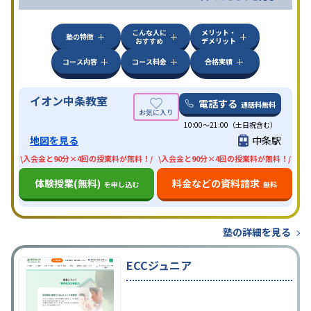
こんな人に
メリット・
塾の特徴
おすすめ
デメリット
コース内容
コース料金
合格実績
イオン中条教室
電話する
通話料無料
10:00〜21:00（土日祝含む）
地図を見る
中条駅
\入会金と90分×4回の授業料が無料！/
\入会金と90分×4回の授業料が無料！/
体験授業(無料)
料金などの資料請求
を申し込む
無料
塾の詳細を見る
ECCジュニア