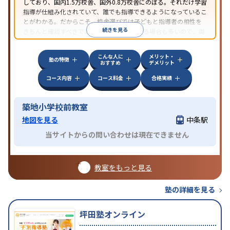
しており、国内1.5万校舎、国外0.8万校舎にのぼる。それだけ学習
指導が仕組み化されていて、誰でも指導できるようになっているこ
とがわかる。だからこそ、校舎選びでは子どもと指導者の相性を
続きを見る
きちんと確認すべきである。近所に2校舎ある場合も多いので、両
方見学してみることをオススメする。
こんな人に
メリット・
塾の特徴
おすすめ
デメリット
コース内容
コース料金
合格実績
築地小学校前教室
地図を見る
中条駅
当サイトからの問い合わせは現在できません
教室をもっと見る
塾の詳細を見る
坪田塾オンライン