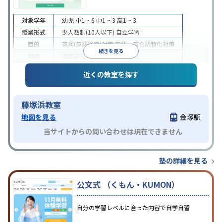
対象学年
幼児
小1 ~ 6
中1 ~ 3
高1 ~ 3
授業形式
少人数制(10人以下)
自立学習
目的
英検(英語検定)対策
英語・英会話特化対策
続きを見る
特徴
季節講習のみの受講可
近くの教室を探す
藤塚浜教室
地図を見る
金塚駅
当サイトからの問い合わせは現在できません
塾の詳細を見る
公文式 （くもん・KUMON）
自分の学習レベルに合った内容で自学自習