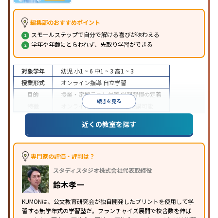
編集部のおすすめポイント
スモールステップで自分で解ける喜びが味わえる
学年や年齢にとらわれず、先取り学習ができる
対象学年
幼児
小1 ~ 6
中1 ~ 3
高1 ~ 3
授業形式
オンライン指導
自立学習
目的
授業・定期テスト対策
学習習慣の定着
続きを見る
特徴
オンライン対応
1科目から受講可能
近くの教室を探す
専門家の評価・評判は？
スタディスタジオ株式会社代表取締役
鈴木孝一
KUMONは、公文教育研究会が独自開発したプリントを使用して学
習する無学年式の学習塾だ。フランチャイズ展開で校舎数を伸ば