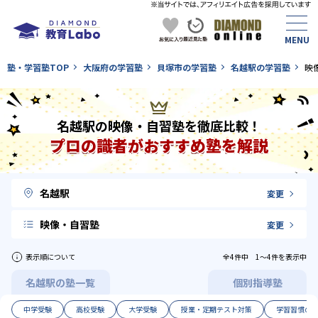
塾・学習塾TOP
大阪府の学習塾
貝塚市の学習塾
名越駅の学習塾
映
名越駅の映像・自習塾を徹底比較！
プロの識者がおすすめ塾を解説
名越駅
変更
映像・自習塾
変更
表示順について
全4件中 1〜4件を表示中
名越駅の塾一覧
個別指導塾
中学受験
高校受験
大学受験
授業・定期テスト対策
学習習慣の