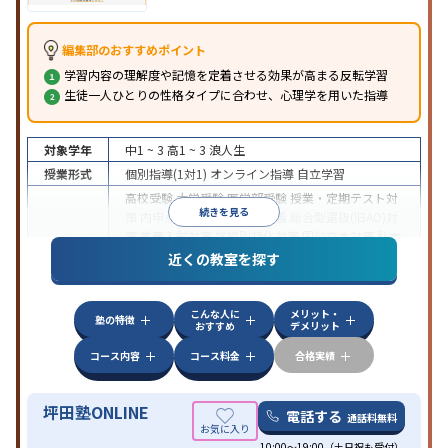
編集部のおすすめポイント
学習内容の理解度や記憶を定着させる効果が高まる反転学習
生徒一人ひとりの性格タイプに合わせ、心理学を用いた指導
対象学年
中1 ~ 3
高1 ~ 3
浪人生
授業形式
個別指導(1対1)
オンライン指導
自立学習
高校受験
大学受験
医学部受験
授業・定期テスト対
続きを見る
策
内申点対策
学習習慣の定着
総合型選抜(旧AO)対
策
推薦入試対策
学校別特化対策
国公立大対策
私大
目的
対策
共通テスト対策
英検(英語検定)対策
漢検(漢字
近くの教室を探す
検定)対策
数学特化対策
英語・英会話特化対策
その
他科目別特化対策
こんな人に
メリット・
中高一貫校生に対応
授業の振替可能
不登校生に対
塾の特徴
おすすめ
デメリット
応
学習にPC・タブレットを利用
オンライン対応
1
特徴
科目から受講可能
季節講習のみの受講可
発達障害
コース内容
コース料金
合格実績
の子どもに対応
坪田塾ONLINE
電話する
通話料無料
10:00～19:00（土日祝も受付）