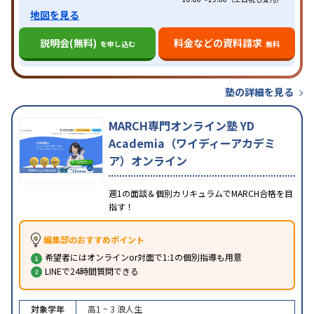
地図を見る
説明会(無料)
料金などの資料請求
を申し込む
無料
塾の詳細を見る
MARCH専門オンライン塾 YD
Academia（ワイディーアカデミ
ア）オンライン
週1の面談＆個別カリキュラムでMARCH合格を目
指す！
編集部のおすすめポイント
希望者にはオンラインor対面で1:1の個別指導も用意
LINEで24時間質問できる
対象学年
高1 ~ 3
浪人生