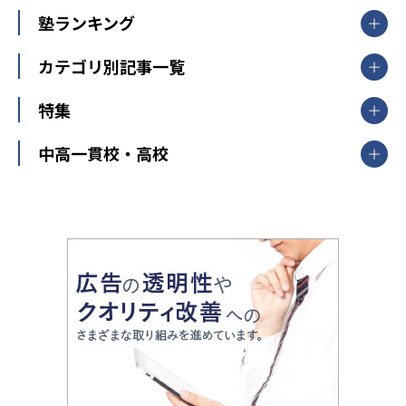
臨海セミナー
関東
個別指導
塾ランキング
東京個別指導学院
東京都
神奈川県
埼玉県
千葉県
茨城県
集団授業
個別指導塾TOMAS
栃木県
群馬県
中学受験ランキング
カテゴリ別記事一覧
オンライン指導
明光義塾
大学受験ランキング
北陸
映像授業
ナビ個別指導学院
中学受験
特集
新潟県
富山県
石川県
福井県
個別教室のトライ
高校受験
東進ハイスクール
中部
開成番長直伝！子どもの受験を成功させる方法
中高一貫校・高校
大学受験
武田塾
愛知県
静岡県
岐阜県
三重県
長野県
令和時代の失敗しない塾選び
資格取得・学び直し
山梨県
2020年代の教育
中学入試最前線
教育費・塾代
中学受験最前線
近畿
てら先生の教育業界基本メソッド
座談会
大学入試改革
大阪府
運動と遊びを考える
兵庫県
京都府
奈良県
和歌山県
教育全般
親子で極める家庭学習
滋賀県
令和の大学受験は情報戦！
大学受験塾の選び方
ママテクエグザム
情報Ⅰ、数学が苦手な人注目！最短距離の学力
中学受験に熱心な市区町村ランキング
中国
進化する中高一貫校・高校
アップ法
小学校受験
鳥取県
島根県
岡山県
広島県
山口県
悩み多き「大学受験」相談室
家庭教師
四国
英語・英会話・英検対策
徳島県
香川県
愛媛県
高知県
小学校教師が解説！中学受験のリアル
教育ニュース最前線
九州・沖縄