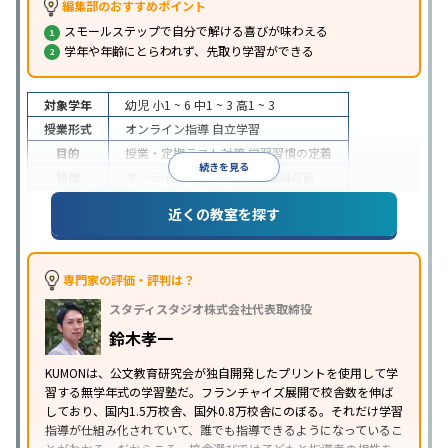
編集部のおすすめポイント
スモールステップで自分で解ける喜びが味わえる
学年や年齢にとらわれず、先取り学習ができる
対象学年
幼児
小1 ~ 6
中1 ~ 3
高1 ~ 3
授業形式
オンライン指導
自立学習
目的
授業・定期テスト対策
学習習慣の定着
続きを見る
特徴
オンライン対応
1科目から受講可能
近くの教室を探す
専門家の評価・評判は？
スタディスタジオ株式会社代表取締役
鈴木孝一
KUMONは、公文教育研究会が独自開発したプリントを使用して学
習する無学年式の学習塾だ。フランチャイズ展開で校舎数を伸ば
しており、国内1.5万校舎、国外0.8万校舎にのぼる。それだけ学習
指導が仕組み化されていて、誰でも指導できるようになっているこ