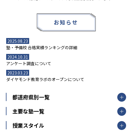
お知らせ
2025.08.23
塾・予備校 合格実績ランキングの詳細
2024.10.31
アンケート調査について
2023.03.23
ダイヤモンド教育ラボのオープンについて
都道府県別一覧
北海道・東北
主要な塾一覧
北海道
青森県
岩手県
宮城県
秋田県
【掲載塾一覧を見る】
授業スタイル
山形県
福島県