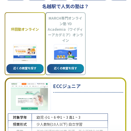
名越駅で人気の塾は？
MARCH専門オンライ
ン塾 YD
坪田塾オンライン
Academia（ワイディ
ーアカデミア）オンラ
イン
近くの教室を探す
近くの教室を探す
ECCジュニア
対象学年
幼児
小1 ~ 6
中1 ~ 3
高1 ~ 3
授業形式
少人数制(10人以下)
自立学習