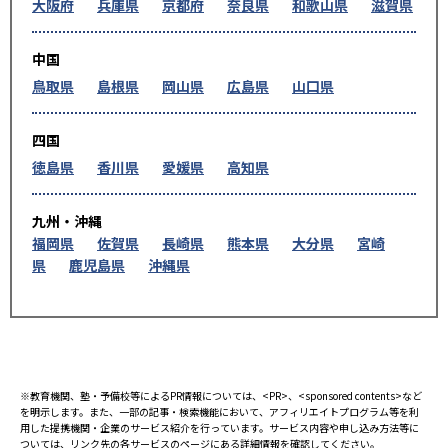
大阪府
兵庫県
京都府
奈良県
和歌山県
滋賀県
中国
鳥取県
島根県
岡山県
広島県
山口県
四国
徳島県
香川県
愛媛県
高知県
九州・沖縄
福岡県
佐賀県
長崎県
熊本県
大分県
宮崎
県
鹿児島県
沖縄県
※教育機関、塾・予備校等によるPR情報については、<PR>、<sponsored contents>など
を明示します。また、一部の記事・検索機能において、アフィリエイトプログラム等を利
用した提携機関・企業のサービス紹介を行っています。サービス内容や申し込み方法等に
ついては、リンク先の各サービスのページにある詳細情報を確認してください。