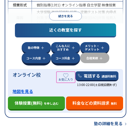
授業形式
個別指導(1対1)
オンライン指導
自立学習
映像授業
大学受験
医学部受験
授業・定期テスト対策
内申点
続きを見る
目的
対策
学習習慣の定着
総合型選抜(旧AO)対策
推薦入
試対策
学校別特化対策
近くの教室を探す
中高一貫校生に対応
授業の振替可能
不登校生に対
特徴
応
学習にPC・タブレットを利用
オンライン対応
1
科目から受講可能
こんな人に
メリット・
塾の特徴
おすすめ
デメリット
コース内容
コース料金
合格実績
オンライン校
電話する
通話料無料
13:00-22:00(土日祝日問わず)
地図を見る
体験授業(無料)
料金などの資料請求
を申し込む
無料
塾の詳細を見る