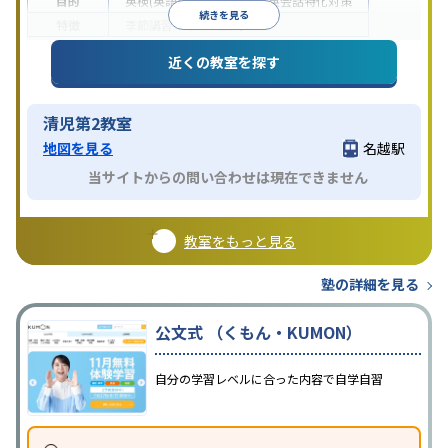
目的
英検(英語検定)対策
英語・英会話特化対策
続きを見る
特徴
季節講習のみの受講可
近くの教室を探す
清児第2教室
地図を見る
名越駅
当サイトからの問い合わせは現在できません
教室をもっと見る
塾の詳細を見る
公文式 （くもん・KUMON）
自分の学習レベルに合った内容で自学自習