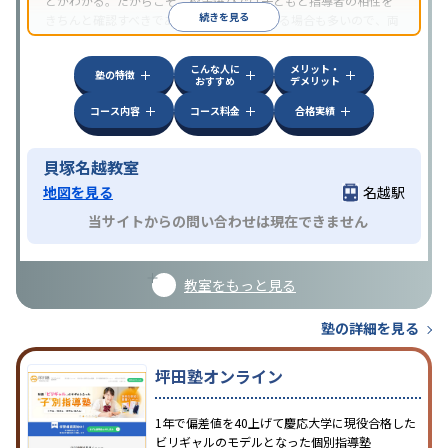
とがわかる。だからこそ、校舎選びでは子どもと指導者の相性を
続きを見る
きちんと確認すべきである。近所に2校舎ある場合も多いので、両
方見学してみることをオススメする。
こんな人に
メリット・
塾の特徴
おすすめ
デメリット
コース内容
コース料金
合格実績
貝塚名越教室
地図を見る
名越駅
当サイトからの問い合わせは現在できません
教室をもっと見る
塾の詳細を見る
坪田塾オンライン
1年で偏差値を40上げて慶応大学に現役合格した
ビリギャルのモデルとなった個別指導塾