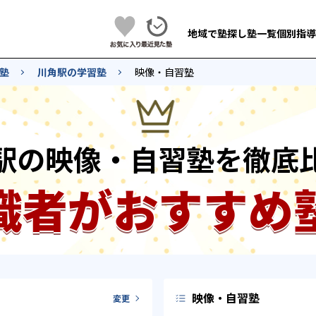
地域で塾探し
塾一覧
個別指導
塾
川角駅の学習塾
映像・自習塾
駅の映像・自習塾を徹底
識者がおすすめ
映像・自習塾
変更