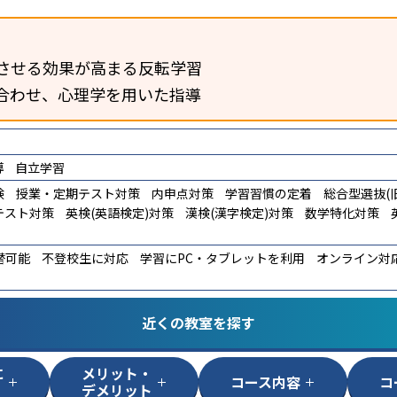
させる効果が高まる反転学習
合わせ、心理学を用いた指導
導
自立学習
験
授業・定期テスト対策
内申点対策
学習習慣の定着
総合型選抜(旧
テスト対策
英検(英語検定)対策
漢検(漢字検定)対策
数学特化対策
替可能
不登校生に対応
学習にPC・タブレットを利用
オンライン対
近くの教室を探す
に
メリット・
コース内容
コ
デメリット