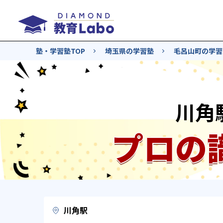
塾・学習塾TOP
埼玉県の学習塾
毛呂山町の学習
川角
プロの
川角駅