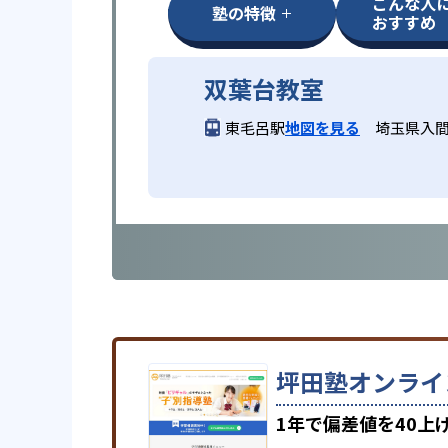
こんな人
塾の特徴
おすすめ
双葉台教室
東毛呂駅
地図を見る
埼玉県入間郡
坪田塾オンライ
1年で偏差値を40