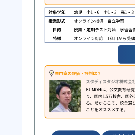
対象学年
幼児
小1 ~ 6
中1 ~ 3
高1 ~ 3
授業形式
オンライン指導
自立学習
目的
授業・定期テスト対策
学習習
特徴
オンライン対応
1科目から受
専門家の評価・評判は？
スタディスタジオ株式会
KUMONは、公文教育
り、国内1.5万校舎、国
る。だからこそ、校舎選
ことをオススメする。