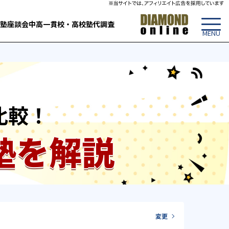
塾
座談会
中高一貫校・高校
塾代調査
比較！
塾を解説
変更