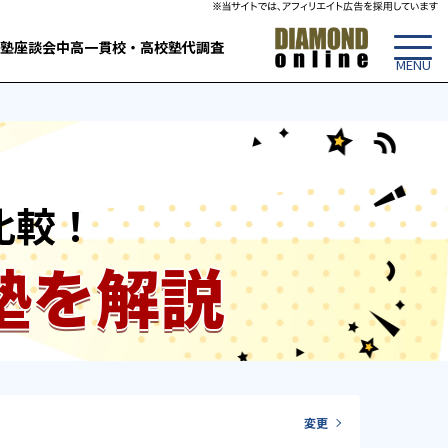
塾
座談会
中高一貫校・高校
塾代調査
比較！
塾を解説
変更