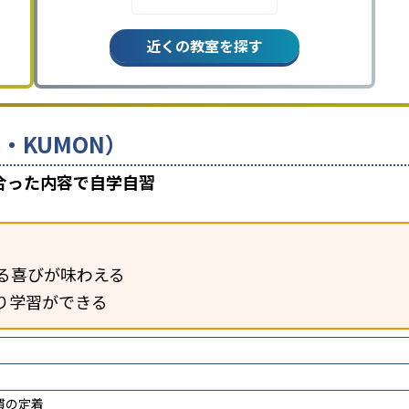
近くの教室を探す
・KUMON）
合った内容で自学自習
る喜びが味わえる
り学習ができる
慣の定着