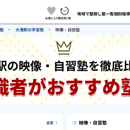
地域で塾探し
塾一覧
個別指導
塾
大滝駅の学習塾
映像・自習塾
駅の映像・自習塾を徹底
識者がおすすめ
映像・自習塾
変更