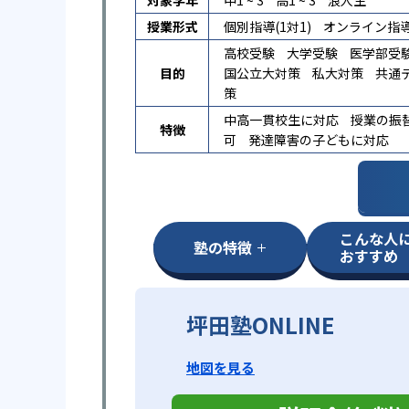
対象学年
中1 ~ 3
高1 ~ 3
浪人生
授業形式
個別指導(1対1)
オンライン指
高校受験
大学受験
医学部受
目的
国公立大対策
私大対策
共通
策
中高一貫校生に対応
授業の振
特徴
可
発達障害の子どもに対応
こんな人
塾の特徴
おすすめ
坪田塾ONLINE
地図を見る