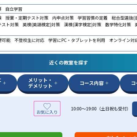
導
自立学習
験
授業・定期テスト対策
内申点対策
学習習慣の定着
総合型選抜(旧
テスト対策
英検(英語検定)対策
漢検(漢字検定)対策
数学特化対策
替可能
不登校生に対応
学習にPC・タブレットを利用
オンライン対
近くの教室を探す
に
メリット・
コース内容
コ
デメリット
10:00～19:00（土日祝も受付）