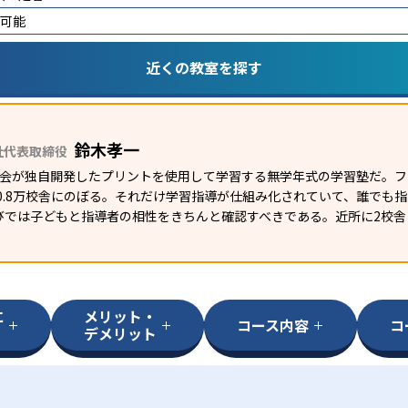
講可能
近くの教室を探す
鈴木孝一
社代表取締役
研究会が独自開発したプリントを使用して学習する無学年式の学習塾だ。
外0.8万校舎にのぼる。それだけ学習指導が仕組み化されていて、誰でも
びでは子どもと指導者の相性をきちんと確認すべきである。近所に2校舎
に
メリット・
コース内容
コ
デメリット