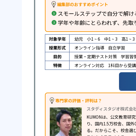
編集部のおすすめポイント
スモールステップで自分で解け
学年や年齢にとらわれず、先取
対象学年
幼児
小1 ~ 6
中1 ~ 3
高1 ~ 3
授業形式
オンライン指導
自立学習
目的
授業・定期テスト対策
学習習
特徴
オンライン対応
1科目から受
専門家の評価・評判は？
スタディスタジオ株式会
KUMONは、公文教育
り、国内1.5万校舎、国
る。だからこそ、校舎選