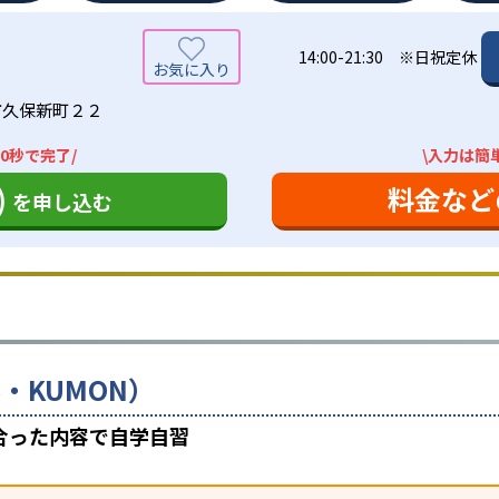
14:00-21:30 ※日祝定休
市久保新町２２
0秒で完了/
\入力は簡
)
料金など
を申し込む
・KUMON）
合った内容で自学自習