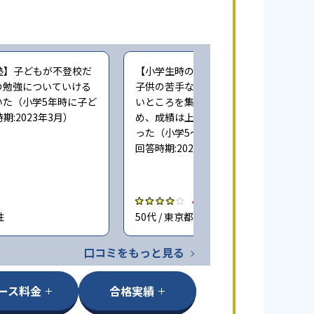
塾】子どもが不登校だ
【小学生時の通塾】個別指導なので、
の勉強についていける
子供の苦手なところ、理解できていな
いた（小学5年時に子ど
いところを集中して教えてもらえたた
:2023年3月）
め、成績は上がったが料金はやや高か
った（小学5〜6年時に子どもが通塾。
回答時期:2023年3月）
4.0
性
50代 / 東京都 女性
口コミをもっと見る
ース料金
合格実績