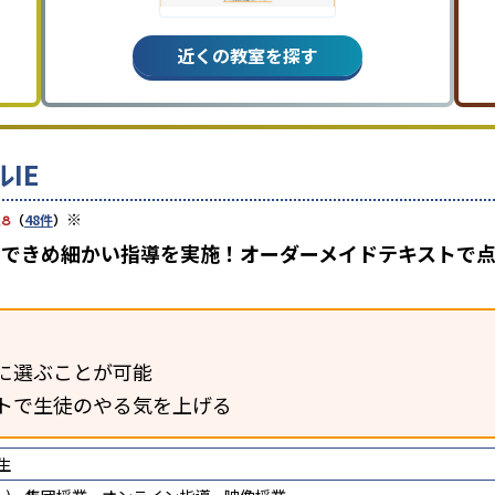
近くの教室を探す
IE
※
.8
（
48件
）
担任制できめ細かい指導を実施！オーダーメイドテキスト
に選ぶことが可能
トで生徒のやる気を上げる
生