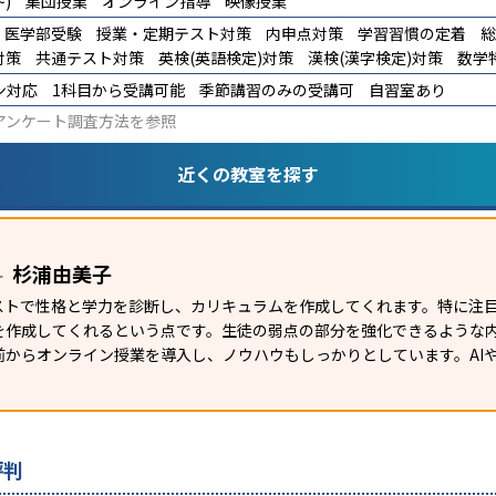
)
集団授業
オンライン指導
映像授業
医学部受験
授業・定期テスト対策
内申点対策
学習習慣の定着
総
対策
共通テスト対策
英検(英語検定)対策
漢検(漢字検定)対策
数学
ン対応
1科目から受講可能
季節講習のみの受講可
自習室あり
アンケート調査方法
を参照
近くの教室を探す
杉浦由美子
ー
テストで性格と学力を診断し、カリキュラムを作成してくれます。特に注
を作成してくれるという点です。生徒の弱点の部分を強化できるような
からオンライン授業を導入し、ノウハウもしっかりとしています。AIや
評判