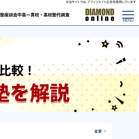
塾
座談会
中高一貫校・高校
塾代調査
比較！
塾を解説
変更