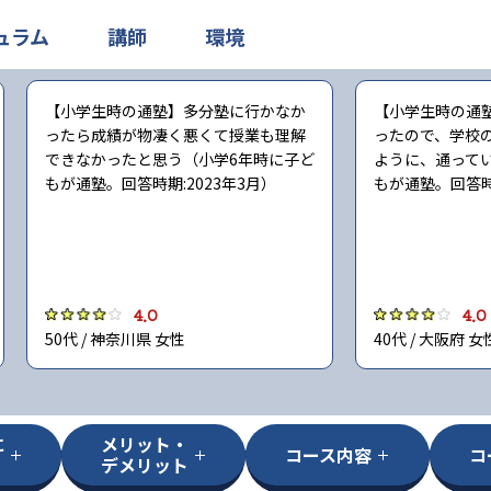
ュラム
講師
環境
【小学生時の通塾】多分塾に行かなか
【小学生時の通
ったら成績が物凄く悪くて授業も理解
ったので、学校
できなかったと思う（小学6年時に子ど
ように、通って
もが通塾。回答時期:2023年3月）
もが通塾。回答時期
4.0
4.0
50代 / 神奈川県 女性
40代 / 大阪府 女
に
メリット・
コース内容
コ
デメリット