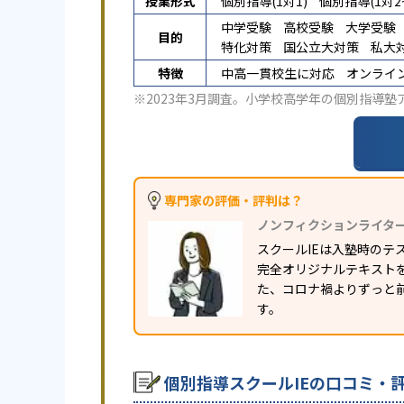
授業形式
個別指導(1対1)
個別指導(1対2~
中学受験
高校受験
大学受験
目的
特化対策
国公立大対策
私大
特徴
中高一貫校生に対応
オンライ
※2023年3月調査。
小学校高学年の個別指導塾
専門家の評価・評判は？
ノンフィクションライタ
スクールIEは入塾時の
完全オリジナルテキスト
た、コロナ禍よりずっと前
す。
個別指導スクールIEの口コミ・